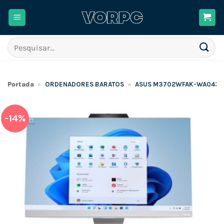
Skip
to
content
Pesquisar
por:
Portada
»
ORDENADORES BARATOS
»
ASUS M3702WFAK-WA043W 27
-14%