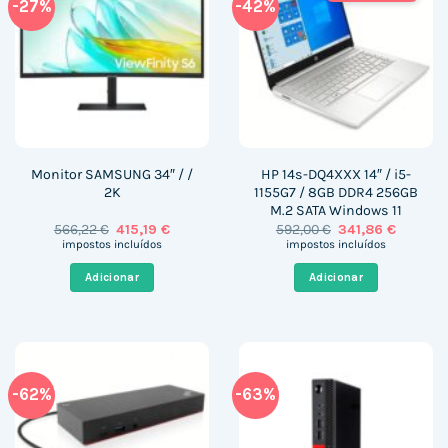
-27%
-42%
Monitor SAMSUNG 34″ / /
HP 14s-DQ4XXX 14″ / i5-
2K
1155G7 / 8GB DDR4 256GB
M.2 SATA Windows 11
O
O
O
O
566,22
€
415,19
€
592,00
€
341,86
€
preço
preço
preço
preço
impostos incluídos
impostos incluídos
original
atual
original
atual
era:
é:
era:
é:
Adicionar
Adicionar
566,22 €.
415,19 €.
592,00 €.
341,86 €
-62%
-63%