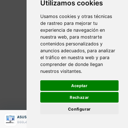
Utilizamos cookies
Usamos cookies y otras técnicas
de rastreo para mejorar tu
experiencia de navegación en
nuestra web, para mostrarte
contenidos personalizados y
anuncios adecuados, para analizar
el tráfico en nuestra web y para
comprender de donde llegan
nuestros visitantes.
Aceptar
Rechazar
Configurar
ASUS M3702WFAK-WA043W 27" / Ryzen 5-7520U / 16GB 512GB SSD Windows 11
ADICIONAR
O
O
860,95
€
999,40
€
impostos incluídos
preço
preço