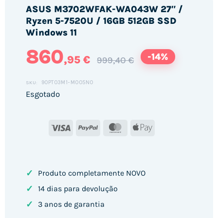
ASUS M3702WFAK-WA043W 27″ /
Ryzen 5-7520U / 16GB 512GB SSD
Windows 11
860
-14%
,95 €
999,40 €
90PT03M1-M005N0
SKU:
Esgotado
Visa
PayPal
MasterCard
Apple
Pay
✓
Produto completamente NOVO
✓
14 dias para devolução
✓
3 anos de garantia