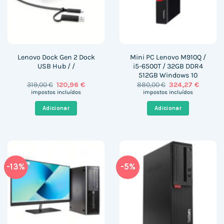
Lenovo Dock Gen 2 Dock
Mini PC Lenovo M910Q /
USB Hub / /
i5-6500T / 32GB DDR4
512GB Windows 10
O
O
O
O
319,00
€
120,96
€
880,00
€
324,27
€
preço
preço
preço
preço
impostos incluídos
impostos incluídos
original
atual
original
atual
era:
é:
era:
é:
Adicionar
Adicionar
319,00 €.
120,96 €.
880,00 €.
324,27 €
-13%
-5%