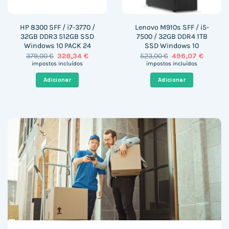
HP 8300 SFF / i7-3770 /
Lenovo M910s SFF / i5-
32GB DDR3 512GB SSD
7500 / 32GB DDR4 1TB
Windows 10 PACK 24
SSD Windows 10
O
O
O
O
379,00
€
328,34
€
523,00
€
496,07
€
preço
preço
preço
preço
impostos incluídos
impostos incluídos
original
atual
original
atual
era:
é:
era:
é:
Adicionar
Adicionar
379,00 €.
328,34 €.
523,00 €.
496,07 €