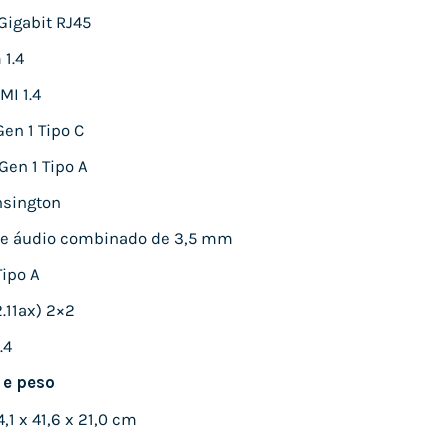
Gigabit RJ45
 1.4
MI 1.4
Gen 1 Tipo C
Gen 1 Tipo A
ensington
 de áudio combinado de 3,5 mm
Tipo A
.11ax) 2×2
.4
 e peso
,1 x 41,6 x 21,0 cm