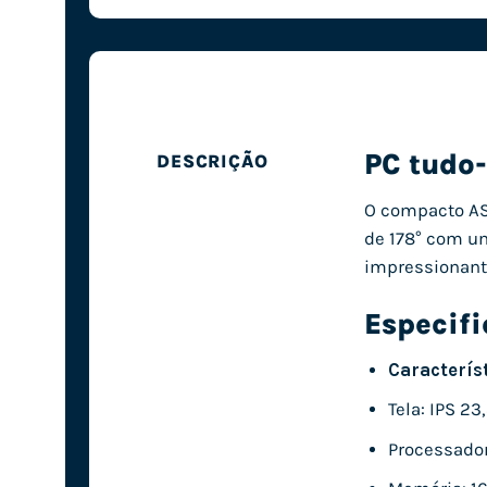
PC tud
DESCRIÇÃO
O compacto ASU
de 178° com u
impressionante
Especif
Caracterís
Tela: IPS 23
Processador