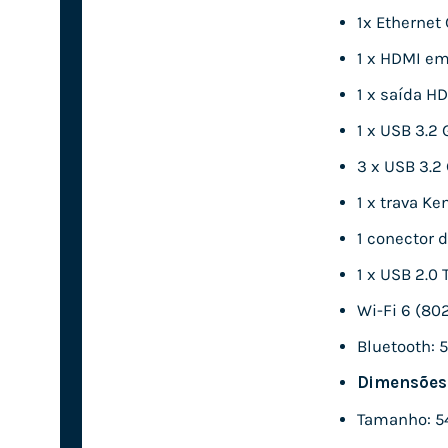
1x Ethernet 
1 x HDMI em
1 x saída HD
1 x USB 3.2 
3 x USB 3.2 
1 x trava K
1 conector
1 x USB 2.0 
Wi-Fi 6 (802
Bluetooth: 5
Dimensões
Tamanho: 54