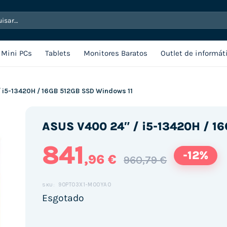
sar
Mini PCs
Tablets
Monitores Baratos
Outlet de informát
/ i5-13420H / 16GB 512GB SSD Windows 11
ASUS V400 24″ / i5-13420H / 1
841
-12%
,96 €
960,79 €
90PT03X1-M00YA0
SKU:
Esgotado