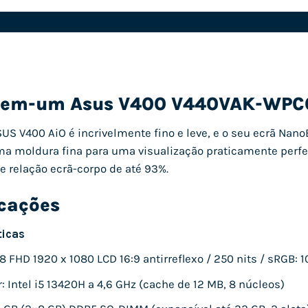
o-em-um Asus V400 V440VAK-WP
S V400 AiO é incrivelmente fino e leve, e o seu ecrã Nan
ma moldura fina para uma visualização praticamente perfe
 relação ecrã-corpo de até 93%.
icações
ticas
,8 FHD 1920 x 1080 LCD 16:9 antirreflexo / 250 nits / sRGB: 1
: Intel i5 13420H a 4,6 GHz (cache de 12 MB, 8 núcleos)