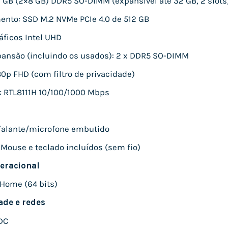
 GB (2×8 GB) DDR5 SO-DIMM (expansível até 32 GB, 2 slots
nto: SSD M.2 NVMe PCIe 4.0 de 512 GB
áficos Intel UHD
pansão (incluindo os usados): 2 x DDR5 SO-DIMM
0p FHD (com filtro de privacidade)
k RTL8111H 10/100/1000 Mbps
-falante/microfone embutido
 Mouse e teclado incluídos (sem fio)
eracional
Home (64 bits)
ade e redes
 DC