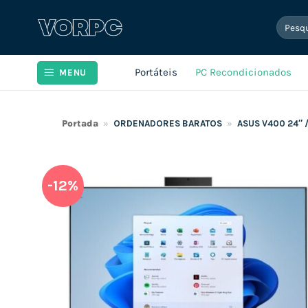
Skip
Pesqui
to
por:
content
Portáteis
PC Recondicionados
MENU
Portada
»
ORDENADORES BARATOS
»
ASUS V400 24″ 
-12%