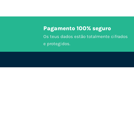
Pagamento 100% seguro
Os teus dados estão totalmente cifrados
e protegidos.