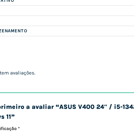
RATIVO
AZENAMENTO
tem avaliações.
primeiro a avaliar “ASUS V400 24″ / i5-1
s 11”
sificação
*