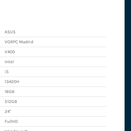
ASUS
VORPC Madrid
V400
Intel
i5
13420H
16GB
512GB
24"
FullHD