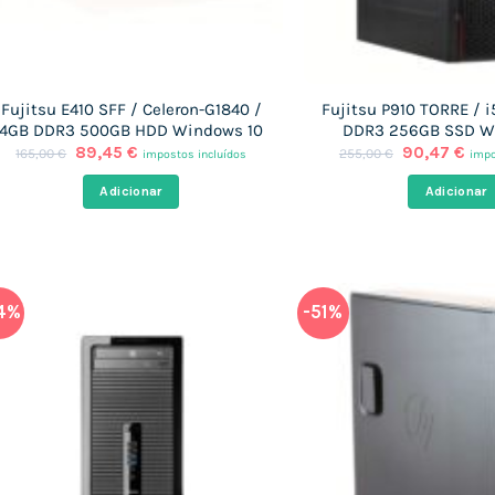
Fujitsu E410 SFF / Celeron-G1840 /
Fujitsu P910 TORRE / 
4GB DDR3 500GB HDD Windows 10
DDR3 256GB SSD W
O
O
O
O
89,45
€
90,47
€
165,00
€
255,00
€
impostos incluídos
impo
preço
preço
preço
pre
original
atual
original
atu
Adicionar
Adicionar
era:
é:
era:
é:
165,00 €.
89,45 €.
255,00 €.
90,
4%
-51%