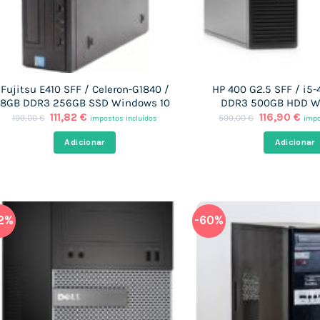
Fujitsu E410 SFF / Celeron-G1840 /
HP 400 G2.5 SFF / i5
8GB DDR3 256GB SSD Windows 10
DDR3 500GB HDD W
O
O
O
O
111,82
€
116,90
€
199,00
€
599,00
€
impostos incluídos
impo
preço
preço
preço
pre
original
atual
original
atu
Adicionar
Adicionar
era:
é:
era:
é:
199,00 €.
111,82 €.
599,00 €.
116,
2%
-60%