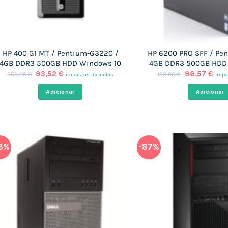
HP 400 G1 MT / Pentium-G3220 /
HP 6200 PRO SFF / Pe
4GB DDR3 500GB HDD Windows 10
4GB DDR3 500GB HDD
O
O
O
O
93,52
€
96,57
€
259,00
€
199,00
€
impostos incluídos
impo
preço
preço
preço
pre
original
atual
original
atua
Adicionar
Adicionar
era:
é:
era:
é:
259,00 €.
93,52 €.
199,00 €.
96,5
3%
-87%