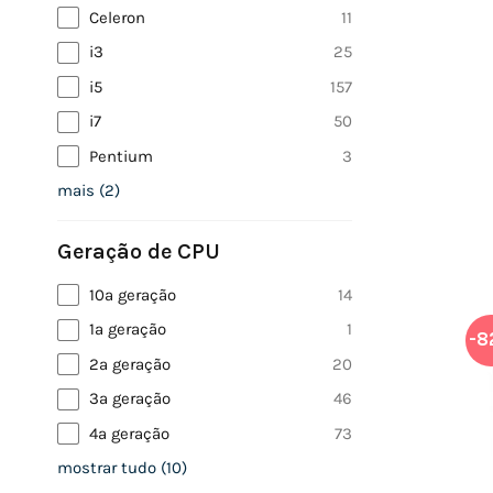
Celeron
11
i3
25
i5
157
i7
50
Pentium
3
mais
(
2
)
Geração de CPU
10ª geração
14
1ª geração
1
-8
2ª geração
20
3ª geração
46
4ª geração
73
mostrar tudo
(
10
)