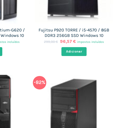
ntium-G620 /
Fujitsu P920 TORRE / i5-4570 / 8GB
 Windows 10
DDR3 256GB SSD Windows 10
O
O
96,57
€
299,00
€
stos incluídos
impostos incluídos
ço
preço
preço
l
original
atual
Adicionar
era:
é:
7 €.
299,00 €.
96,57 €.
-82%