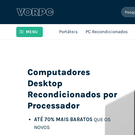
Skip
Pesqui
to
por:
content
Portáteis
PC Recondicionados
MENU
Computadores
Desktop
Recondicionados por
Processador
ATÉ 70% MAIS BARATOS
QUE OS
NOVOS