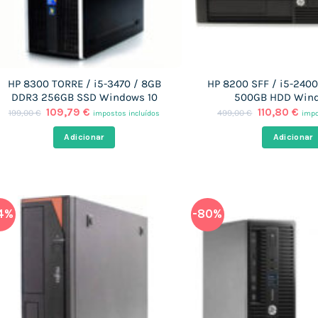
HP 8300 TORRE / i5-3470 / 8GB
HP 8200 SFF / i5-240
DDR3 256GB SSD Windows 10
500GB HDD Wind
O
O
O
O
109,79
€
110,80
€
199,00
€
499,00
€
impostos incluídos
impo
preço
preço
preço
pre
original
atual
original
atu
Adicionar
Adicionar
era:
é:
era:
é:
199,00 €.
109,79 €.
499,00 €.
110,
4%
-80%