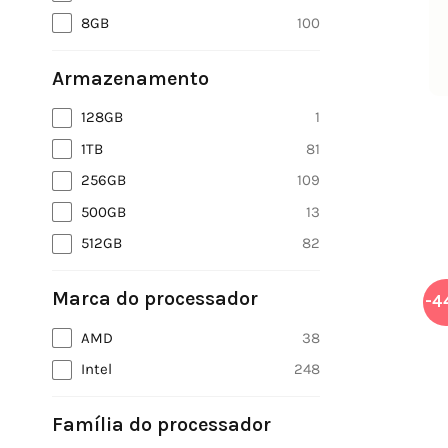
8GB
100
Armazenamento
128GB
1
1TB
81
256GB
109
500GB
13
512GB
82
Marca do processador
-4
AMD
38
Intel
248
Família do processador