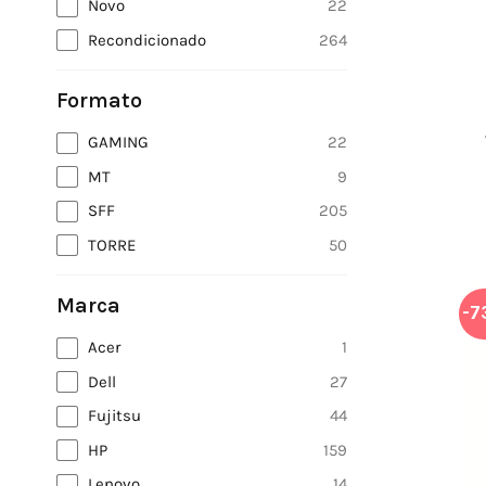
Novo
22
Recondicionado
264
Formato
GAMING
22
MT
9
SFF
205
TORRE
50
Marca
-7
Acer
1
Dell
27
Fujitsu
44
HP
159
Lenovo
14