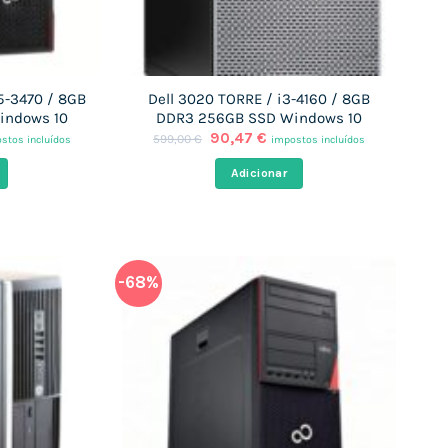
i5-3470 / 8GB
Dell 3020 TORRE / i3-4160 / 8GB
indows 10
DDR3 256GB SSD Windows 10
O
O
90,47
€
599,00
€
stos incluídos
impostos incluídos
ço
preço
preço
al
original
atual
Adicionar
era:
é:
47 €.
599,00 €.
90,47 €.
-68%