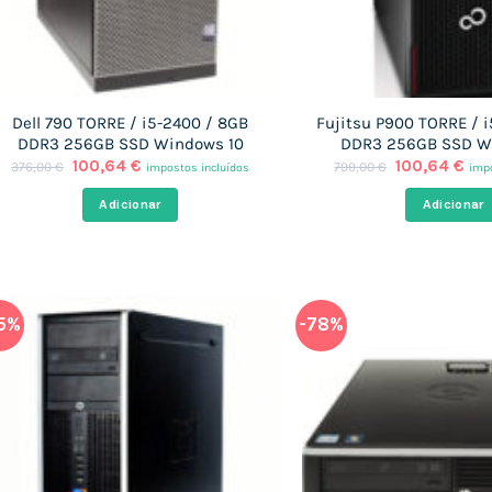
Dell 790 TORRE / i5-2400 / 8GB
Fujitsu P900 TORRE / 
DDR3 256GB SSD Windows 10
DDR3 256GB SSD W
O
O
O
O
100,64
€
100,64
€
376,00
€
799,00
€
impostos incluídos
impo
preço
preço
preço
pre
original
atual
original
atu
Adicionar
Adicionar
era:
é:
era:
é:
376,00 €.
100,64 €.
799,00 €.
100
5%
-78%