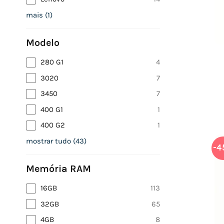
mais
(
1
)
Modelo
280 G1
4
3020
7
3450
7
400 G1
1
400 G2
1
mostrar tudo
(
43
)
-4
Memória RAM
16GB
113
32GB
65
4GB
8