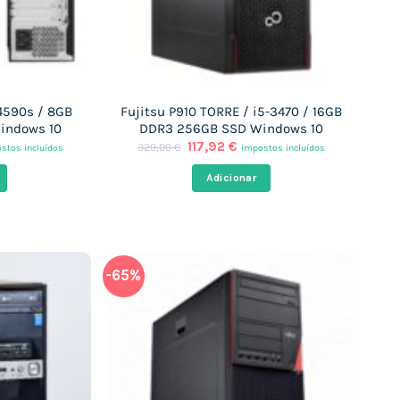
-4590s / 8GB
Fujitsu P910 TORRE / i5-3470 / 16GB
indows 10
DDR3 256GB SSD Windows 10
O
O
117,92
€
329,00
€
stos incluídos
impostos incluídos
ço
preço
preço
al
original
atual
Adicionar
era:
é:
90 €.
329,00 €.
117,92 €.
-65%