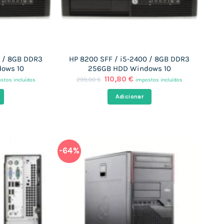
0 / 8GB DDR3
HP 8200 SFF / i5-2400 / 8GB DDR3
ows 10
256GB HDD Windows 10
O
O
110,80
€
299,00
€
stos incluídos
impostos incluídos
ço
preço
preço
al
original
atual
Adicionar
era:
é:
80 €.
299,00 €.
110,80 €.
-64%