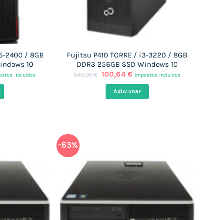
i5-2400 / 8GB
Fujitsu P410 TORRE / i3-3220 / 8GB
indows 10
DDR3 256GB SSD Windows 10
O
O
100,64
€
549,00
€
stos incluídos
impostos incluídos
ço
preço
preço
al
original
atual
Adicionar
era:
é:
,64 €.
549,00 €.
100,64 €.
-63%