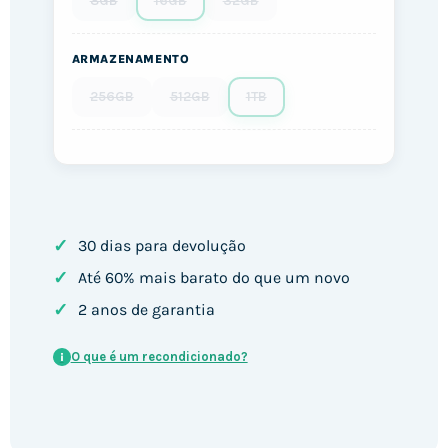
8GB
16GB
32GB
ARMAZENAMENTO
256GB
512GB
1TB
✓
30 dias para devolução
✓
Até 60% mais barato do que um novo
✓
2 anos de garantia
O que é um recondicionado?
i