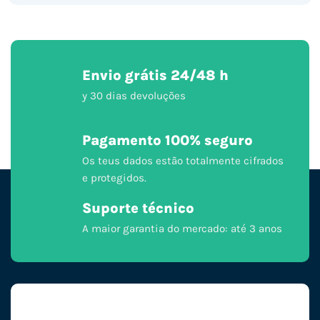
Envio grátis 24/48 h
y 30 dias devoluções
Pagamento 100% seguro
Os teus dados estão totalmente cifrados
e protegidos.
Suporte técnico
A maior garantia do mercado: até 3 anos