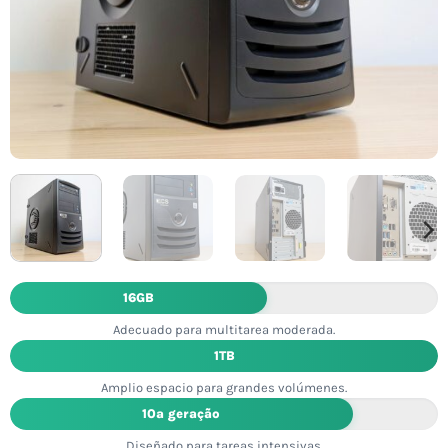
16GB
Adecuado para multitarea moderada.
1TB
Amplio espacio para grandes volúmenes.
10ª geração
Diseñado para tareas intensivas.