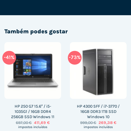
Também podes gostar
-41%
-73%
HP 250 G7 15.6″ / i5-
HP 4300 SFF / i7-3770 /
1035G1 / 16GB DDR4
16GB DDR3 1TB SSD
256GB SSD Windows 11
Windows 10
O
O
O
O
697,00
€
411,69
€
999,00
€
269,38
€
preço
preço
preço
preço
impostos incluídos
impostos incluídos
original
atual
original
atual