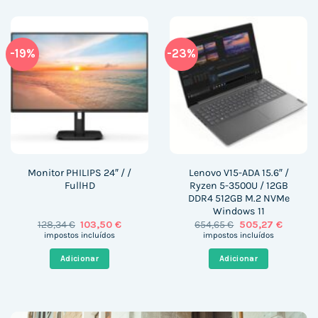
-19%
-23%
Monitor PHILIPS 24″ / /
Lenovo V15-ADA 15.6″ /
FullHD
Ryzen 5-3500U / 12GB
DDR4 512GB M.2 NVMe
Windows 11
O
O
O
O
128,34
€
103,50
€
654,65
€
505,27
€
preço
preço
preço
preço
impostos incluídos
impostos incluídos
original
atual
original
atual
era:
é:
era:
é:
Adicionar
Adicionar
128,34 €.
103,50 €.
654,65 €.
505,27 €