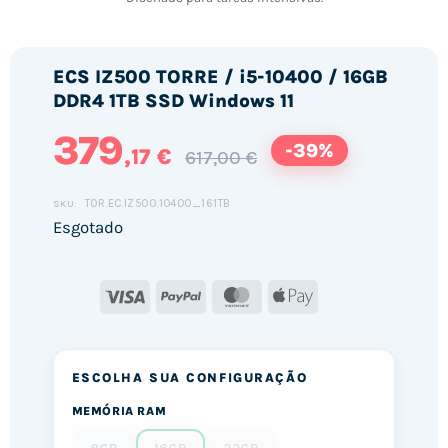
ECS IZ500 TORRE / i5-10400 / 16GB
DDR4 1TB SSD Windows 11
379
-39%
,17 €
617,00 €
TOR.EC.IZ500.10400_161TB
SKU:
Esgotado
Visa
PayPal
MasterCard
Apple
Pay
ESCOLHA SUA CONFIGURAÇÃO
MEMÓRIA RAM