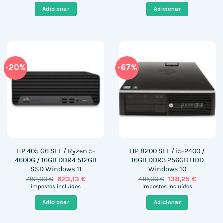
era:
é:
era:
é:
Adicionar
Adicionar
697,00 €.
411,69 €.
999,00 €.
269,38 
-20%
-67%
HP 405 G6 SFF / Ryzen 5-
HP 8200 SFF / i5-2400 /
4600G / 16GB DDR4 512GB
16GB DDR3 256GB HDD
SSD Windows 11
Windows 10
O
O
O
O
782,00
€
623,13
€
419,00
€
138,25
€
preço
preço
preço
preço
impostos incluídos
impostos incluídos
original
atual
original
atual
era:
é:
era:
é:
Adicionar
Adicionar
782,00 €.
623,13 €.
419,00 €.
138,25 €