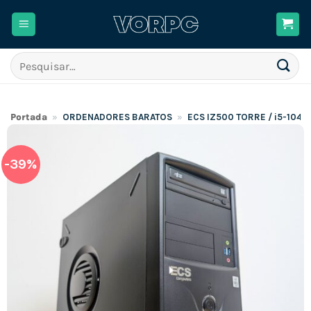
Skip
to
content
Pesquisar
por:
Portada
»
ORDENADORES BARATOS
»
ECS IZ500 TORRE / i5-1040
-39%