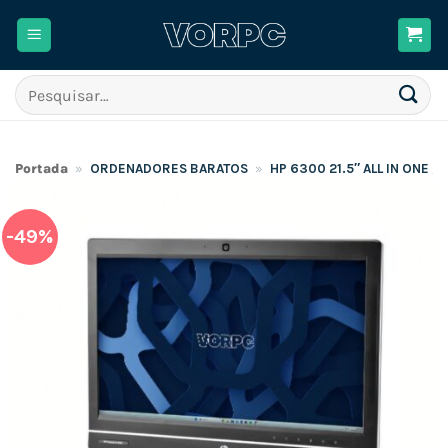
Skip
to
content
Pesquisar
por:
Portada
»
ORDENADORES BARATOS
»
HP 6300 21.5″ ALL IN ONE /
-49%