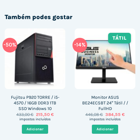
Também podes gostar
TÁTIL
-50%
-14%
Fujitsu P920 TORRE / i5-
Monitor ASUS
4570 / 16GB DDR3 1TB
BE24ECSBT 24″ Tátil / /
SSD Windows 10
FullHD
O
O
O
O
433,00
€
215,50
€
446,08
€
384,55
€
preço
preço
preço
preço
impostos incluídos
impostos incluídos
original
atual
original
atual
era:
é:
era:
é:
Adicionar
Adicionar
433,00 €.
215,50 €.
446,08 €.
384,55 