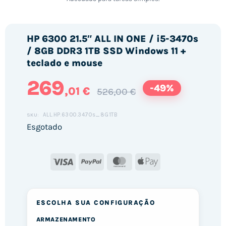
HP 6300 21.5″ ALL IN ONE / i5-3470s
/ 8GB DDR3 1TB SSD Windows 11 +
teclado e mouse
269
-49%
,01 €
526,00 €
ALL.HP.6300.3470s_8G1TB
SKU:
Esgotado
Visa
PayPal
MasterCard
Apple
Pay
ESCOLHA SUA CONFIGURAÇÃO
ARMAZENAMENTO