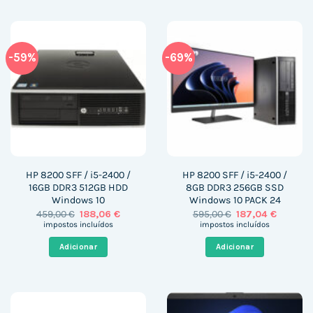
-59%
-69%
HP 8200 SFF / i5-2400 /
HP 8200 SFF / i5-2400 /
16GB DDR3 512GB HDD
8GB DDR3 256GB SSD
Windows 10
Windows 10 PACK 24
O
O
O
O
459,00
€
188,06
€
595,00
€
187,04
€
preço
preço
preço
preço
impostos incluídos
impostos incluídos
original
atual
original
atual
era:
é:
era:
é:
Adicionar
Adicionar
459,00 €.
188,06 €.
595,00 €.
187,04 €