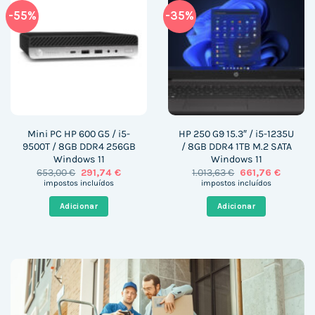
-55%
-35%
Mini PC HP 600 G5 / i5-
HP 250 G9 15.3″ / i5-1235U
9500T / 8GB DDR4 256GB
/ 8GB DDR4 1TB M.2 SATA
Windows 11
Windows 11
O
O
O
O
653,00
€
291,74
€
1.013,63
€
661,76
€
preço
preço
preço
preço
impostos incluídos
impostos incluídos
original
atual
original
atual
era:
é:
era:
é:
Adicionar
Adicionar
653,00 €.
291,74 €.
1.013,63 €.
661,76 €