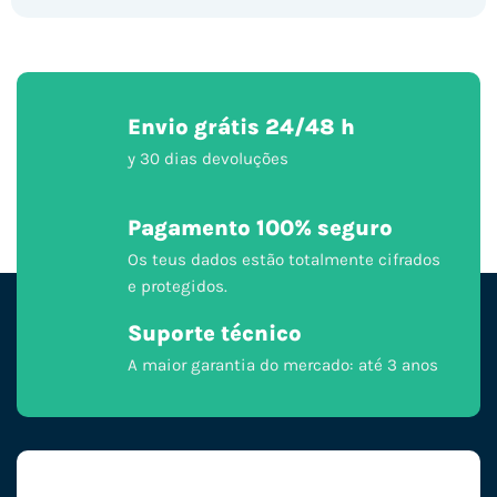
Envio grátis 24/48 h
y 30 dias devoluções
Pagamento 100% seguro
Os teus dados estão totalmente cifrados
e protegidos.
Suporte técnico
A maior garantia do mercado: até 3 anos