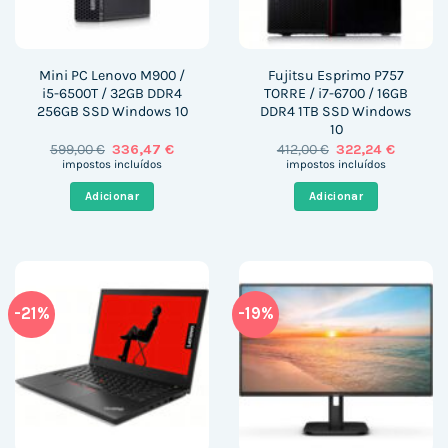
Mini PC Lenovo M900 /
Fujitsu Esprimo P757
i5-6500T / 32GB DDR4
TORRE / i7-6700 / 16GB
256GB SSD Windows 10
DDR4 1TB SSD Windows
10
O
O
O
O
599,00
€
336,47
€
412,00
€
322,24
€
preço
preço
preço
preço
impostos incluídos
impostos incluídos
original
atual
original
atual
era:
é:
era:
é:
Adicionar
Adicionar
599,00 €.
336,47 €.
412,00 €.
322,24 €
-21%
-19%