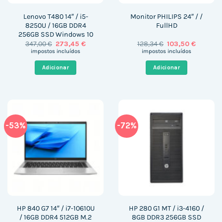
Lenovo T480 14″ / i5-
Monitor PHILIPS 24″ / /
8250U / 16GB DDR4
FullHD
256GB SSD Windows 10
O
O
O
O
347,00
€
273,45
€
128,34
€
103,50
€
preço
preço
preço
preço
impostos incluídos
impostos incluídos
original
atual
original
atual
era:
é:
era:
é:
Adicionar
Adicionar
347,00 €.
273,45 €.
128,34 €.
103,50 €
-53%
-72%
HP 840 G7 14″ / i7-10610U
HP 280 G1 MT / i3-4160 /
/ 16GB DDR4 512GB M.2
8GB DDR3 256GB SSD