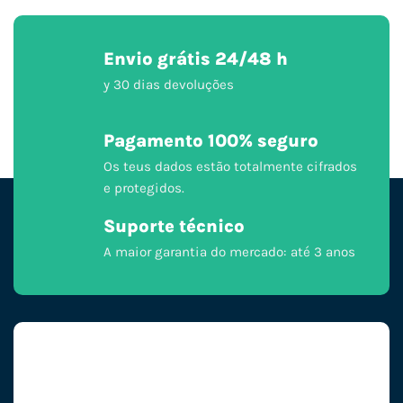
Envio grátis 24/48 h
y 30 dias devoluções
Pagamento 100% seguro
Os teus dados estão totalmente cifrados
e protegidos.
Suporte técnico
A maior garantia do mercado: até 3 anos