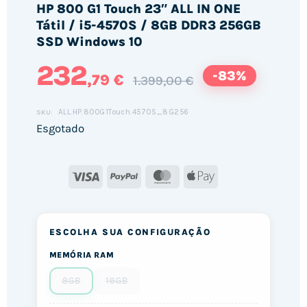
HP 800 G1 Touch 23″ ALL IN ONE
Tátil / i5-4570S / 8GB DDR3 256GB
SSD Windows 10
232
-83%
,79 €
1.399,00 €
ALL.HP.800G1Touch.4570S_8G256
SKU:
Esgotado
Visa
PayPal
MasterCard
Apple
Pay
ESCOLHA SUA CONFIGURAÇÃO
MEMÓRIA RAM
8GB
16GB