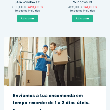
SATA Windows 11
Windows 10
O
O
O
O
899,00
€
423,89
€
499,00
€
141,30
€
preço
preço
preço
preço
impostos incluídos
impostos incluídos
original
atual
original
atual
era:
é:
era:
é:
Adicionar
Adicionar
899,00 €.
423,89 €.
499,00 €.
141,30 €.
Enviamos a tua encomenda em
tempo recorde: de 1 a 2 dias úteis.