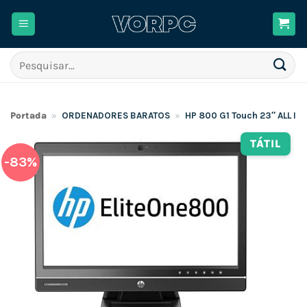
Skip
to
content
Pesquisar
por:
Portada
»
ORDENADORES BARATOS
»
HP 800 G1 Touch 23″ ALL IN
TÁTIL
-83%