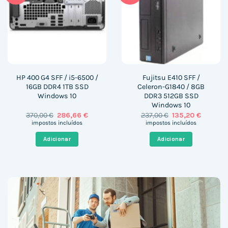
HP 400 G4 SFF / i5-6500 /
Fujitsu E410 SFF /
16GB DDR4 1TB SSD
Celeron-G1840 / 8GB
Windows 10
DDR3 512GB SSD
Windows 10
O
O
O
O
370,00
€
286,66
€
237,00
€
135,20
€
preço
preço
preço
preço
impostos incluídos
impostos incluídos
original
atual
original
atual
era:
é:
era:
é:
Adicionar
Adicionar
370,00 €.
286,66 €.
237,00 €.
135,20 €