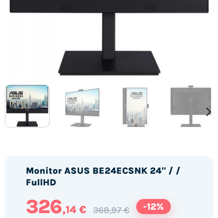
Monitor ASUS BE24ECSNK 24″ / /
FullHD
326
-12%
,14 €
368,97 €