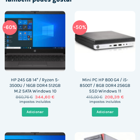
-60%
-50%
HP 245 G8 14″ / Ryzen 5-
Mini PC HP 800 G4 / i5-
3500U / 16GB DDR4 512GB
8500T / 8GB DDR4 256GB
M.2 SATA Windows 10
SSD Windows 11
O
O
O
O
860,76
€
344,60
€
415,00
€
208,39
€
preço
preço
preço
preço
impostos incluídos
impostos incluídos
original
atual
original
atual
era:
é:
era:
é:
Adicionar
Adicionar
860,76 €.
344,60 €.
415,00 €.
208,39 €