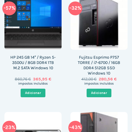
-57%
-32%
HP 245 G8 14″ / Ryzen 5-
Fujitsu Esprimo P757
3500U / 8GB DDR4 1TB
TORRE / i7-6700 / 16GB
M.2 SATA Windows 10
DDR4 512GB SSD
Windows 10
O
O
O
O
860,76
€
365,95
€
412,00
€
280,56
€
preço
preço
preço
preço
impostos incluídos
impostos incluídos
original
atual
original
atual
era:
é:
era:
é:
Adicionar
Adicionar
860,76 €.
365,95 €.
412,00 €.
280,56 €
-23%
-43%