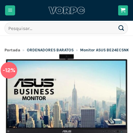
Skip
to
content
Pesquisar
por:
Portada
»
ORDENADORES BARATOS
»
Monitor ASUS BE24ECSNK 24″
-12%