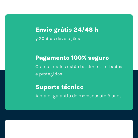
Envio grátis 24/48 h
y 30 dias devoluções
Pagamento 100% seguro
Os teus dados estão totalmente cifrados
e protegidos.
Suporte técnico
A maior garantia do mercado: até 3 anos