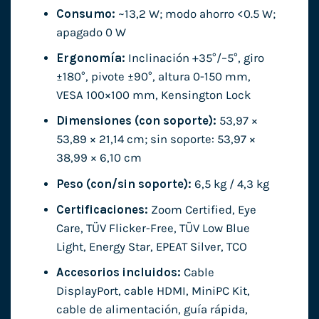
Consumo:
~13,2 W; modo ahorro <0.5 W;
apagado 0 W
Ergonomía:
Inclinación +35°/–5°, giro
±180°, pivote ±90°, altura 0-150 mm,
VESA 100×100 mm, Kensington Lock
Dimensiones (con soporte):
53,97 ×
53,89 × 21,14 cm; sin soporte: 53,97 ×
38,99 × 6,10 cm
Peso (con/sin soporte):
6,5 kg / 4,3 kg
Certificaciones:
Zoom Certified, Eye
Care, TÜV Flicker-Free, TÜV Low Blue
Light, Energy Star, EPEAT Silver, TCO
Accesorios incluidos:
Cable
DisplayPort, cable HDMI, MiniPC Kit,
cable de alimentación, guía rápida,