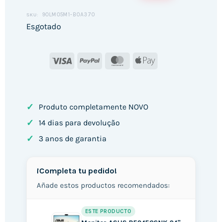
90LM05M1-B0A370
SKU:
Esgotado
Visa
PayPal
MasterCard
Apple
Pay
✓
Produto completamente NOVO
✓
14 dias para devolução
✓
3 anos de garantia
¡Completa tu pedido!
Añade estos productos recomendados:
ESTE PRODUCTO