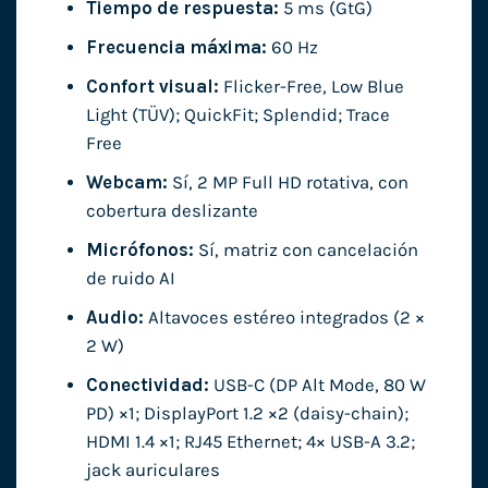
Tiempo de respuesta:
5 ms (GtG)
Frecuencia máxima:
60 Hz
Confort visual:
Flicker-Free, Low Blue
Light (TÜV); QuickFit; Splendid; Trace
Free
Webcam:
Sí, 2 MP Full HD rotativa, con
cobertura deslizante
Micrófonos:
Sí, matriz con cancelación
de ruido AI
Audio:
Altavoces estéreo integrados (2 ×
2 W)
Conectividad:
USB-C (DP Alt Mode, 80 W
PD) ×1; DisplayPort 1.2 ×2 (daisy-chain);
HDMI 1.4 ×1; RJ45 Ethernet; 4× USB-A 3.2;
jack auriculares