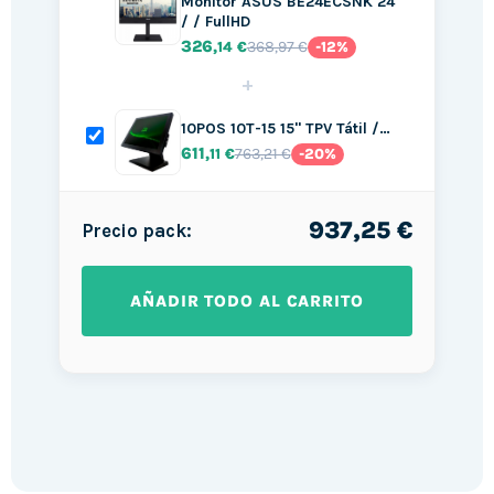
Monitor ASUS BE24ECSNK 24"
/ / FullHD
326
368,97 €
,14 €
-12%
+
10POS 10T-15 15" TPV Tátil /…
611
763,21 €
,11 €
-20%
937,25 €
Precio pack:
AÑADIR TODO AL CARRITO