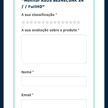
“Monitor ASUS BE24ECSNK 24″
/ / FullHD”
A sua classificação
*
A sua avaliação sobre o produto
*
Nome
*
Email
*