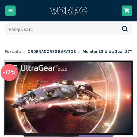
Skip
to
content
Pesquisar
por:
Portada
»
ORDENADORES BARATOS
»
Monitor LG UltraGear 27″ / 
-17%