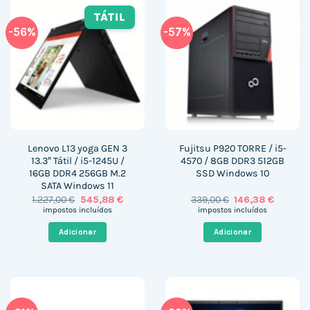
TÁTIL
-56%
-57%
Lenovo L13 yoga GEN 3
Fujitsu P920 TORRE / i5-
13.3″ Tátil / i5-1245U /
4570 / 8GB DDR3 512GB
16GB DDR4 256GB M.2
SSD Windows 10
SATA Windows 11
O
O
O
O
1.227,00
€
545,88
€
339,00
€
146,38
€
preço
preço
preço
preço
impostos incluídos
impostos incluídos
original
atual
original
atual
era:
é:
era:
é:
Adicionar
Adicionar
1.227,00 €.
545,88 €.
339,00 €.
146,38 €