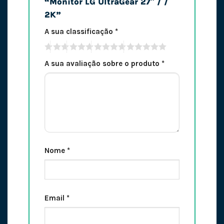
“Monitor LG UltraGear 27″ / /
2K”
A sua classificação
*
A sua avaliação sobre o produto
*
Nome
*
Email
*