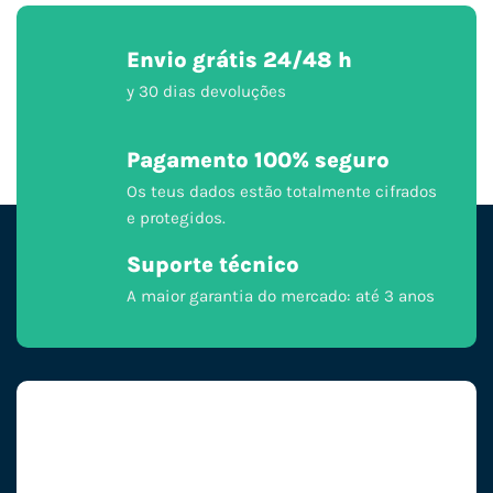
Envio grátis 24/48 h
y 30 dias devoluções
Pagamento 100% seguro
Os teus dados estão totalmente cifrados
e protegidos.
Suporte técnico
A maior garantia do mercado: até 3 anos