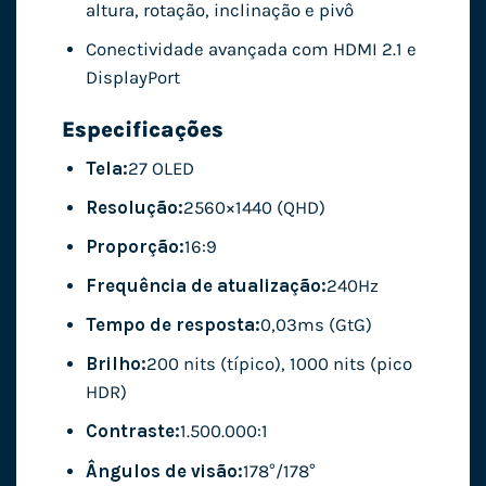
altura, rotação, inclinação e pivô
Conectividade avançada com HDMI 2.1 e
DisplayPort
Especificações
Tela:
27 OLED
Resolução:
2560×1440 (QHD)
Proporção:
16:9
Frequência de atualização:
240Hz
Tempo de resposta:
0,03ms (GtG)
Brilho:
200 nits (típico), 1000 nits (pico
HDR)
Contraste:
1.500.000:1
Ângulos de visão:
178°/178°