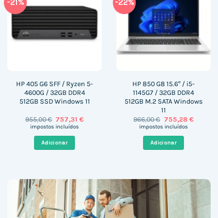
-21%
-22%
HP 405 G6 SFF / Ryzen 5-
HP 850 G8 15.6″ / i5-
4600G / 32GB DDR4
1145G7 / 32GB DDR4
512GB SSD Windows 11
512GB M.2 SATA Windows
11
O
O
O
O
955,00
€
757,31
€
966,00
€
755,28
€
preço
preço
preço
preço
impostos incluídos
impostos incluídos
original
atual
original
atual
era:
é:
era:
é:
Adicionar
Adicionar
955,00 €.
757,31 €.
966,00 €.
755,28 