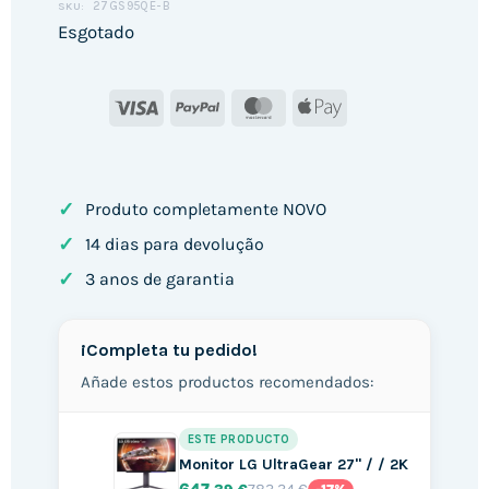
27GS95QE-B
SKU:
Esgotado
Visa
PayPal
MasterCard
Apple
Pay
✓
Produto completamente NOVO
✓
14 dias para devolução
✓
3 anos de garantia
¡Completa tu pedido!
Añade estos productos recomendados:
ESTE PRODUCTO
Monitor LG UltraGear 27" / / 2K