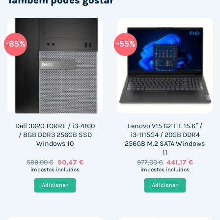
Também podes gostar
-85%
-55%
Dell 3020 TORRE / i3-4160
Lenovo V15 G2 ITL 15.6″ /
/ 8GB DDR3 256GB SSD
i3-1115G4 / 20GB DDR4
Windows 10
256GB M.2 SATA Windows
11
O
O
O
O
599,00
€
90,47
€
977,00
€
441,17
€
preço
preço
preço
preço
impostos incluídos
impostos incluídos
original
atual
original
atual
era:
é:
era:
é:
Adicionar
Adicionar
599,00 €.
90,47 €.
977,00 €.
441,17 €.