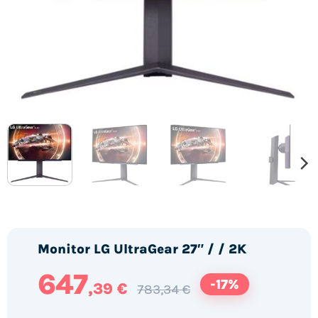
Monitor LG UltraGear 27″ / / 2K
647
-17%
,39 €
783,34 €