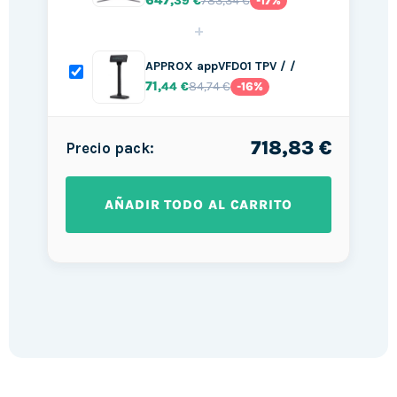
647
783,34 €
,39 €
-17%
+
APPROX appVFD01 TPV / /
71
84,74 €
,44 €
-16%
718,83 €
Precio pack:
AÑADIR TODO AL CARRITO