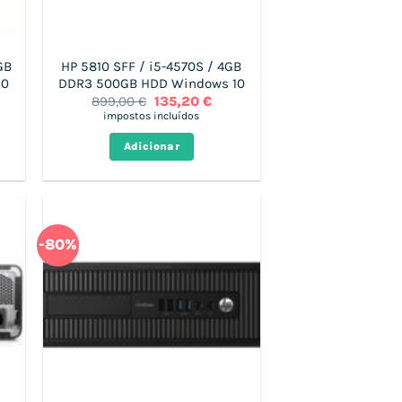
GB
HP 5810 SFF / i5-4570S / 4GB
10
DDR3 500GB HDD Windows 10
O
O
899,00
€
135,20
€
o
preço
preço
impostos incluídos
l
original
atual
era:
é:
Adicionar
56 €.
899,00 €.
135,20 €.
-80%