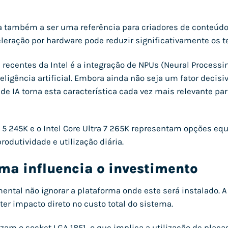
nua também a ser uma referência para criadores de conteú
eleração por hardware pode reduzir significativamente os 
recentes da Intel é a integração de NPUs (Neural Process
ligência artificial. Embora ainda não seja um fator decisiv
de IA torna esta característica cada vez mais relevante
a 5 245K e o Intel Core Ultra 7 265K representam opções e
dutividade e utilização diária.
rma influencia o investimento
ental não ignorar a plataforma onde este será instalado.
er impacto direto no custo total do sistema.
lizam o socket LGA 1851, o que implica a utilização de plac