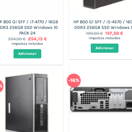
P 800 G1 SFF / i7-4770 / 16GB
HP 800 G1 SFF / i5-4570 / 16
DR3 256GB SSD Windows 10
DDR3 256GB SSD Windows 
PACK 24
O
O
199,00
€
157,56
€
preço
preç
O
O
impostos incluídos
304,00
€
254,13
€
original
atua
preço
preço
impostos incluídos
era:
é:
original
atual
Adicionar
199,00 €.
157,
era:
é:
Adicionar
304,00 €.
254,13 €.
-16%
%