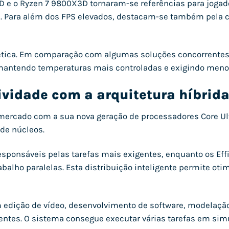
e o Ryzen 7 9800X3D tornaram-se referências para jogad
 Para além dos FPS elevados, destacam-se também pela c
ergética. Em comparação com algumas soluções concorrent
ntendo temperaturas mais controladas e exigindo menos 
tividade com a arquitetura híbrida
 mercado com a sua nova geração de processadores Core Ul
 de núcleos.
esponsáveis pelas tarefas mais exigentes, enquanto os Eff
balho paralelas. Esta distribuição inteligente permite oti
 edição de vídeo, desenvolvimento de software, modelação
ntes. O sistema consegue executar várias tarefas em si