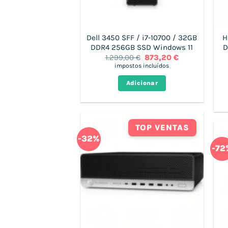
Dell 3450 SFF / i7-10700 / 32GB
H
DDR4 256GB SSD Windows 11
D
O
O
1.299,00
€
873,20
€
preço
preço
impostos incluídos
original
atual
era:
é:
Adicionar
1.299,00 €.
873,20 €.
TOP VENTAS
-32%
-72