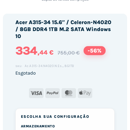
Acer A315-34 15.6″ / Celeron-N4020
/ 8GB DDR4 1TB M.2 SATA Windows
10
334
-56%
,44 €
755,00 €
Ac.A315-34.N4020.N.Es_8G1TB
SKU:
Esgotado
Visa
PayPal
MasterCard
Apple
Pay
ESCOLHA SUA CONFIGURAÇÃO
ARMAZENAMENTO