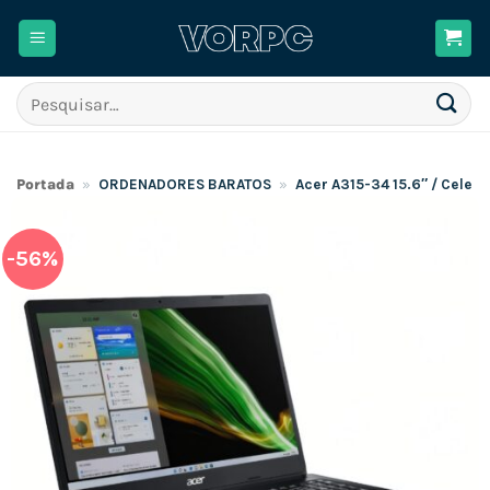
Skip
to
content
Pesquisar
por:
Portada
»
ORDENADORES BARATOS
»
Acer A315-34 15.6″ / Cele
-56%