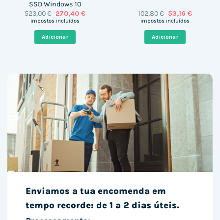
SSD Windows 10
O
O
O
O
523,00
€
270,40
€
102,80
€
53,16
€
preço
preço
preço
preço
impostos incluídos
impostos incluídos
original
atual
original
atual
era:
é:
era:
é:
Adicionar
Adicionar
523,00 €.
270,40 €.
102,80 €.
53,16 €.
Enviamos a tua encomenda em
tempo recorde: de 1 a 2 dias úteis.