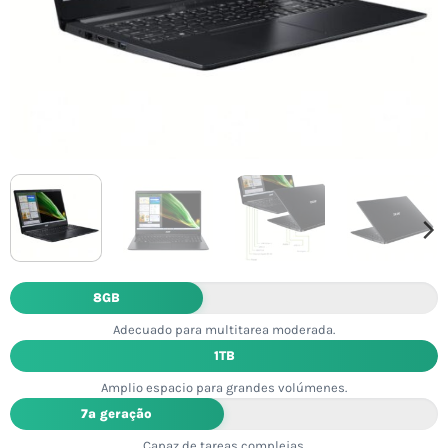
8GB
Adecuado para multitarea moderada.
1TB
Amplio espacio para grandes volúmenes.
7ª geração
Capaz de tareas complejas.