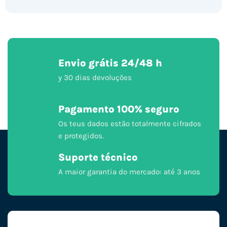
Envio grátis 24/48 h
y 30 dias devoluções
Pagamento 100% seguro
Os teus dados estão totalmente cifrados
e protegidos.
Suporte técnico
A maior garantia do mercado: até 3 anos