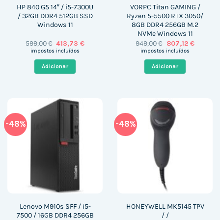
HP 840 G5 14″ / i5-7300U
VORPC Titan GAMING /
/ 32GB DDR4 512GB SSD
Ryzen 5-5500 RTX 3050/
Windows 11
8GB DDR4 256GB M.2
NVMe Windows 11
O
O
O
O
599,00
€
413,73
€
949,00
€
807,12
€
preço
preço
preço
preço
impostos incluídos
impostos incluídos
original
atual
original
atual
era:
é:
era:
é:
Adicionar
Adicionar
599,00 €.
413,73 €.
949,00 €.
807,12 €
-48%
-48%
Lenovo M910s SFF / i5-
HONEYWELL MK5145 TPV
7500 / 16GB DDR4 256GB
/ /