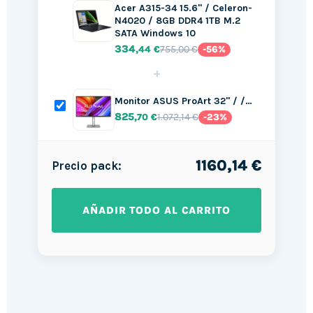
Acer A315-34 15.6" / Celeron-
N4020 / 8GB DDR4 1TB M.2
SATA Windows 10
334
755,00 €
,44 €
-56%
+
Monitor ASUS ProArt 32" / /…
825
1.072,14 €
,70 €
-23%
1160,14 €
Precio pack:
AÑADIR TODO AL CARRITO