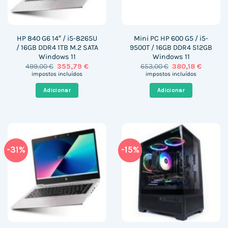
HP 840 G6 14″ / i5-8265U
Mini PC HP 600 G5 / i5-
/ 16GB DDR4 1TB M.2 SATA
9500T / 16GB DDR4 512GB
Windows 11
Windows 11
O
O
O
O
499,00
€
355,79
€
653,00
€
380,18
€
preço
preço
preço
preço
impostos incluídos
impostos incluídos
original
atual
original
atual
era:
é:
era:
é:
Adicionar
Adicionar
499,00 €.
355,79 €.
653,00 €.
380,18 €
-31%
-15%