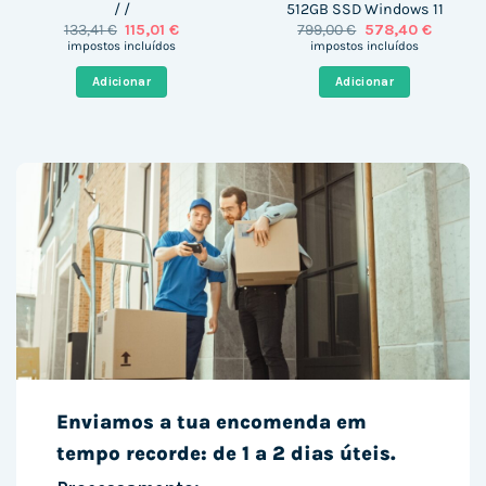
/ /
512GB SSD Windows 11
O
O
O
O
133,41
€
115,01
€
799,00
€
578,40
€
preço
preço
preço
preço
impostos incluídos
impostos incluídos
original
atual
original
atual
era:
é:
era:
é:
Adicionar
Adicionar
133,41 €.
115,01 €.
799,00 €.
578,40 
Enviamos a tua encomenda em
tempo recorde: de 1 a 2 dias úteis.