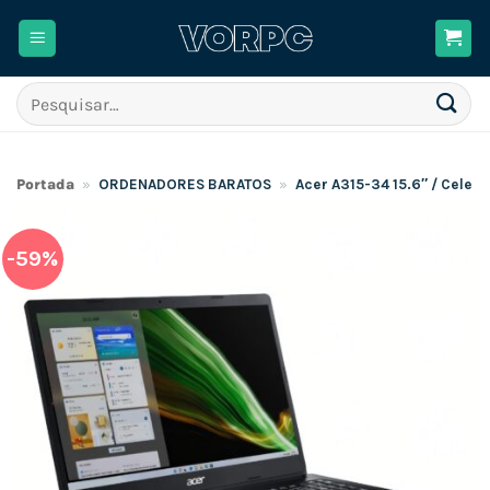
Skip
to
content
Pesquisar
por:
Portada
»
ORDENADORES BARATOS
»
Acer A315-34 15.6″ / Cele
-59%