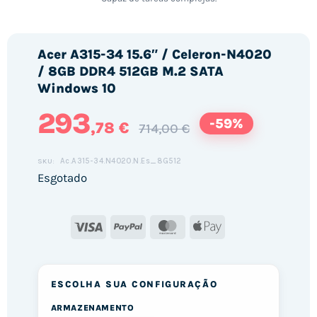
Acer A315-34 15.6″ / Celeron-N4020
/ 8GB DDR4 512GB M.2 SATA
Windows 10
293
-59%
,78 €
714,00 €
Ac.A315-34.N4020.N.Es_8G512
SKU:
Esgotado
Visa
PayPal
MasterCard
Apple
Pay
ESCOLHA SUA CONFIGURAÇÃO
ARMAZENAMENTO