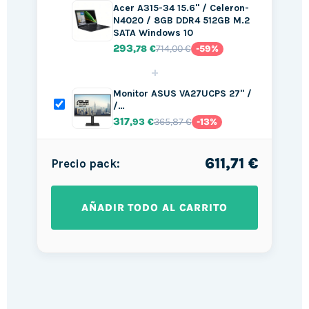
Acer A315-34 15.6" / Celeron-
N4020 / 8GB DDR4 512GB M.2
SATA Windows 10
293
714,00 €
,78 €
-59%
+
Monitor ASUS VA27UCPS 27" /
/…
317
365,87 €
,93 €
-13%
611,71 €
Precio pack:
AÑADIR TODO AL CARRITO