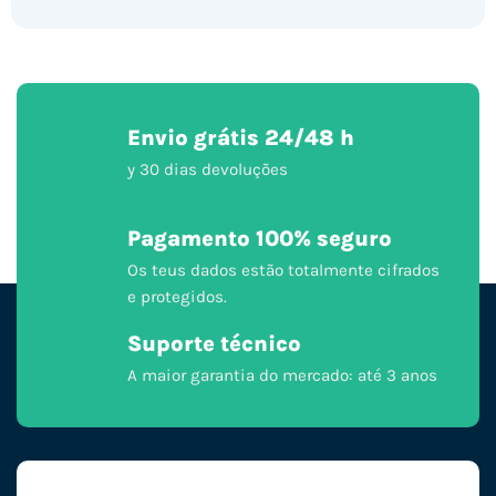
Envio grátis 24/48 h
y 30 dias devoluções
Pagamento 100% seguro
Os teus dados estão totalmente cifrados
e protegidos.
Suporte técnico
A maior garantia do mercado: até 3 anos