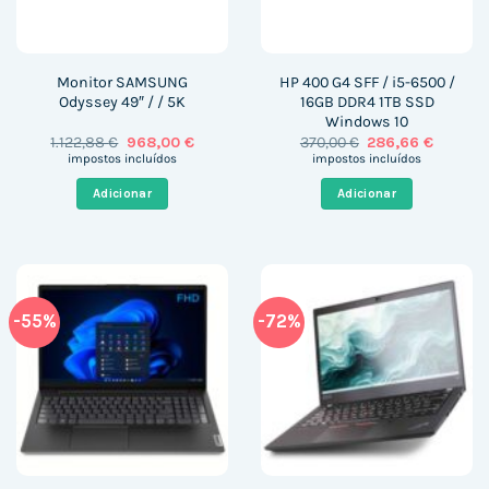
Monitor SAMSUNG
HP 400 G4 SFF / i5-6500 /
Odyssey 49″ / / 5K
16GB DDR4 1TB SSD
Windows 10
O
O
O
O
1.122,88
€
968,00
€
370,00
€
286,66
€
preço
preço
preço
preço
impostos incluídos
impostos incluídos
original
atual
original
atual
era:
é:
era:
é:
Adicionar
Adicionar
1.122,88 €.
968,00 €.
370,00 €.
286,66 
-55%
-72%