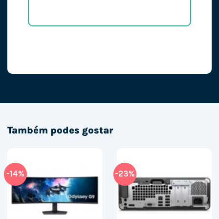
Também podes gostar
-14%
-23%