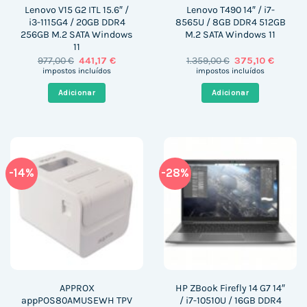
Lenovo V15 G2 ITL 15.6″ /
Lenovo T490 14″ / i7-
i3-1115G4 / 20GB DDR4
8565U / 8GB DDR4 512GB
256GB M.2 SATA Windows
M.2 SATA Windows 11
11
O
O
O
O
977,00
€
441,17
€
1.359,00
€
375,10
€
preço
preço
preço
preço
impostos incluídos
impostos incluídos
original
atual
original
atual
era:
é:
era:
é:
Adicionar
Adicionar
977,00 €.
441,17 €.
1.359,00 €.
375,10 €
-14%
-28%
APPROX
HP ZBook Firefly 14 G7 14″
appPOS80AMUSEWH TPV
/ i7-10510U / 16GB DDR4