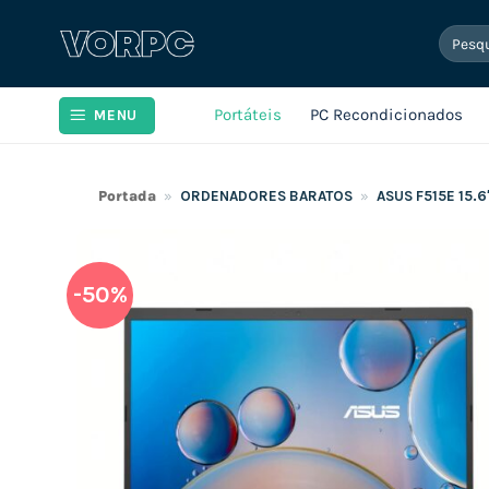
Skip
Pesqui
to
por:
content
Portáteis
PC Recondicionados
MENU
Portada
»
ORDENADORES BARATOS
»
ASUS F515E 15.6
-50%