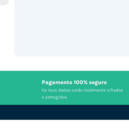
Pagamento 100% seguro
Os teus dados estão totalmente cifrados
e protegidos.