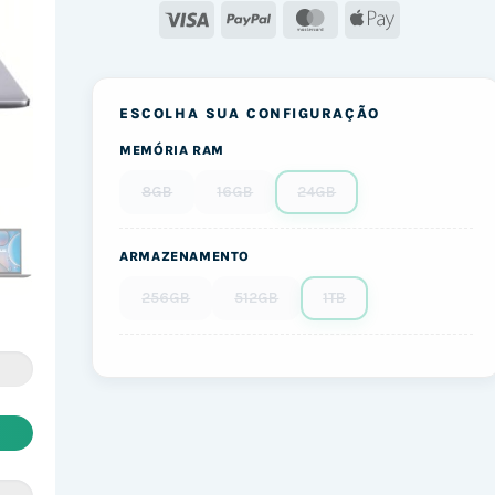
Visa
PayPal
MasterCard
Apple
Pay
ESCOLHA SUA CONFIGURAÇÃO
MEMÓRIA RAM
8GB
16GB
24GB
ARMAZENAMENTO
256GB
512GB
1TB