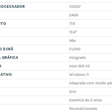
ROCESSADOR
1135G7
24GB
NTO
1TB
15.6"
Não
O ECRÃ
FullHD
A GRÁFICA
Integrado
A
Intel IRIS XE
RATIVO
Windows 11
Adaptado com molde ad
Sim
Garantia de 2 anos
Recondicionado