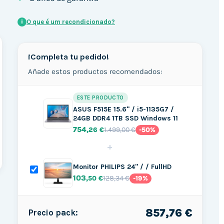
O que é um recondicionado?
i
¡Completa tu pedido!
Añade estos productos recomendados:
ESTE PRODUCTO
ASUS F515E 15.6" / i5-1135G7 /
24GB DDR4 1TB SSD Windows 11
754
1.499,00 €
,26 €
-50%
+
Monitor PHILIPS 24" / / FullHD
103
128,34 €
,50 €
-19%
857,76 €
Precio pack: