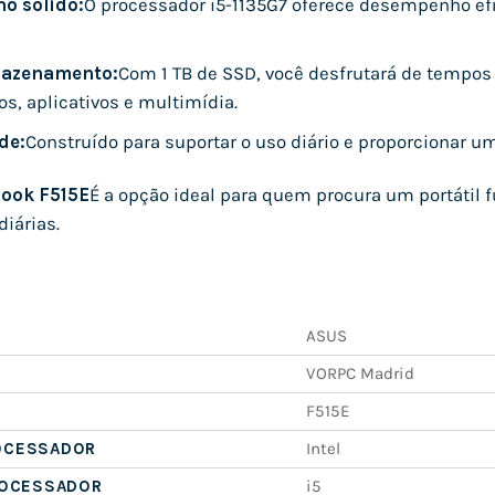
o sólido:
O processador i5-1135G7 oferece desempenho efic
azenamento:
Com 1 TB de SSD, você desfrutará de tempos
os, aplicativos e multimídia.
de:
Construído para suportar o uso diário e proporcionar um
ook F515E
É a opção ideal para quem procura um portátil 
iárias.
ASUS
VORPC Madrid
F515E
OCESSADOR
Intel
ROCESSADOR
i5