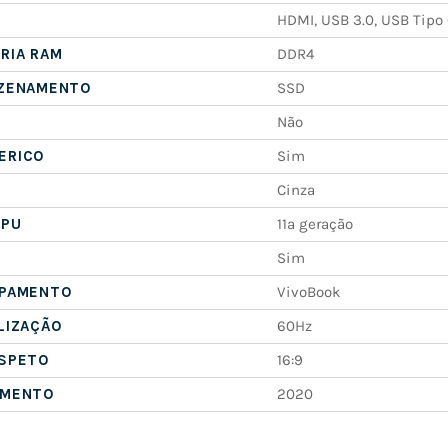
HDMI, USB 3.0, USB Tipo
RIA RAM
DDR4
AZENAMENTO
SSD
Não
ERICO
Sim
Cinza
CPU
11ª geração
Sim
IPAMENTO
VivoBook
LIZAÇÃO
60Hz
ASPETO
16:9
AMENTO
2020