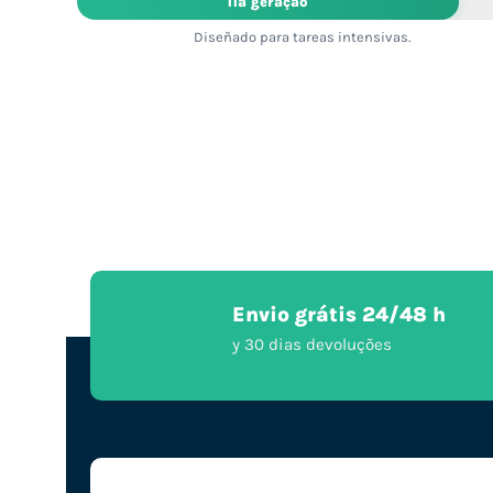
11ª geração
Diseñado para tareas intensivas.
Envio grátis 24/48 h
y 30 dias devoluções