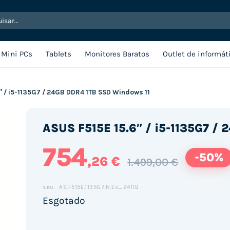
sar
Mini PCs
Tablets
Monitores Baratos
Outlet de informát
″ / i5-1135G7 / 24GB DDR4 1TB SSD Windows 11
ASUS F515E 15.6″ / i5-1135G7 /
754
-50%
,26 €
1.499,00 €
AS.F515E.1135G7.N.Es_241TB
SKU:
Esgotado