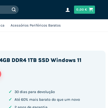
0,00
€
ica
Acessórios Periféricos Baratos
 24GB DDR4 1TB SSD Windows 11
✓
30 dias para devolução
✓
Até 60% mais barato do que um novo
✓
2 anos de garantia