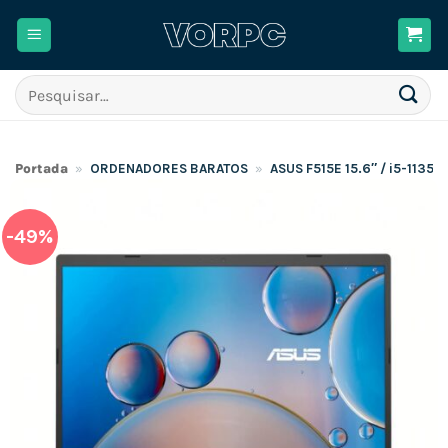
Skip
to
content
Pesquisar
por:
Portada
»
ORDENADORES BARATOS
»
ASUS F515E 15.6″ / i5-113
-49%