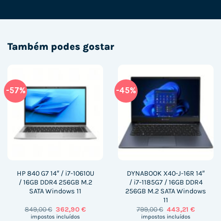
Também podes gostar
-57%
-45%
HP 840 G7 14″ / i7-10610U
DYNABOOK X40-J-16R 14″
/ 16GB DDR4 256GB M.2
/ i7-1185G7 / 16GB DDR4
SATA Windows 11
256GB M.2 SATA Windows
11
O
O
O
O
849,00
€
362,90
€
799,00
€
443,21
€
preço
preço
preço
preço
impostos incluídos
impostos incluídos