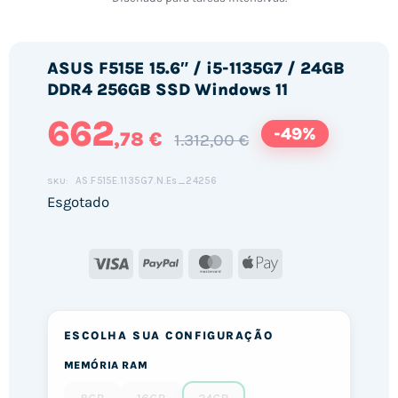
ASUS F515E 15.6″ / i5-1135G7 / 24GB
DDR4 256GB SSD Windows 11
662
-49%
,78 €
1.312,00 €
AS.F515E.1135G7.N.Es_24256
SKU:
Esgotado
Visa
PayPal
MasterCard
Apple
Pay
ESCOLHA SUA CONFIGURAÇÃO
MEMÓRIA RAM