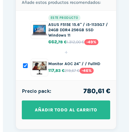
Añade estos productos recomendados:
ESTE PRODUCTO
ASUS F515E 15.6" / i5-1135G7 /
24GB DDR4 256GB SSD
Windows 11
662
1.312,00 €
,78 €
-49%
+
Monitor AOC 24" / / FullHD
117
219,67 €
,83 €
-46%
780,61 €
Precio pack:
AÑADIR TODO AL CARRITO