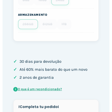
8GB
16GB
24GB
ARMAZENAMENTO
256GB
512GB
1TB
✓
30 dias para devolução
✓
Até 60% mais barato do que um novo
✓
2 anos de garantia
O que é um recondicionado?
i
¡Completa tu pedido!