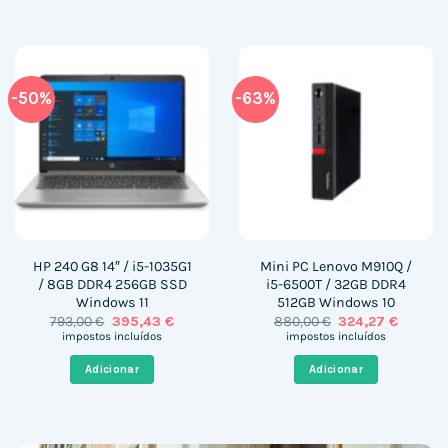
-50%
-63%
HP 240 G8 14″ / i5-1035G1
Mini PC Lenovo M910Q /
/ 8GB DDR4 256GB SSD
i5-6500T / 32GB DDR4
Windows 11
512GB Windows 10
O
O
O
O
793,00
€
395,43
€
880,00
€
324,27
€
preço
preço
preço
preço
impostos incluídos
impostos incluídos
original
atual
original
atual
era:
é:
era:
é:
Adicionar
Adicionar
793,00 €.
395,43 €.
880,00 €.
324,27 €