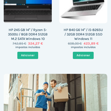
HP 245 G8 14″ / Ryzen 5-
HP 840 G6 14″ / i5-8265U
3500U / 8GB DDR4 512GB
/ 32GB DDR4 512GB SSD
M.2 SATA Windows 10
Windows 11
O
O
O
O
742,85
€
324,27
€
608,00
€
423,89
€
preço
preço
preço
preço
impostos incluídos
impostos incluídos
original
atual
original
atual
era:
é:
era:
é:
Adicionar
Adicionar
742,85 €.
324,27 €.
608,00 €.
423,89 