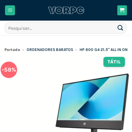
Skip
to
content
Pesquisar
por:
Portada
»
ORDENADORES BARATOS
»
HP 600 G4 21.5″ ALL IN ONE
TÁTIL
-58%