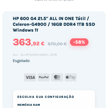
HP 600 G4 21.5″ ALL IN ONE Tátil /
Celeron-G4900 / 16GB DDR4 1TB SSD
Windows 11
363
-58%
,92 €
870,00 €
ALL.HP.600G4.G4900_161TB
SKU:
Esgotado
Visa
PayPal
MasterCard
Apple
Pay
ESCOLHA SUA CONFIGURAÇÃO
MEMÓRIA RAM