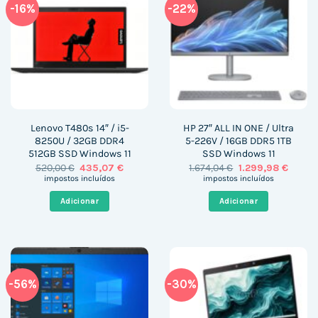
-16%
-22%
Lenovo T480s 14″ / i5-
HP 27″ ALL IN ONE / Ultra
8250U / 32GB DDR4
5-226V / 16GB DDR5 1TB
512GB SSD Windows 11
SSD Windows 11
O
O
O
O
520,00
€
435,07
€
1.674,04
€
1.299,98
€
preço
preço
preço
preço
impostos incluídos
impostos incluídos
original
atual
original
atual
era:
é:
era:
é:
Adicionar
Adicionar
520,00 €.
435,07 €.
1.674,04 €.
1.299,9
-56%
-30%