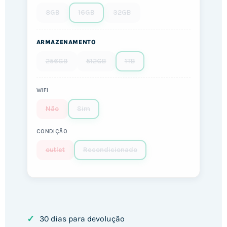
8GB
16GB
32GB
ARMAZENAMENTO
256GB
512GB
1TB
WIFI
Não
Sim
CONDIÇÃO
outlet
Recondicionado
✓
30 dias para devolução