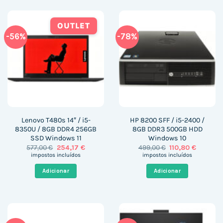
OUTLET
-56%
-78%
Lenovo T480s 14″ / i5-
HP 8200 SFF / i5-2400 /
8350U / 8GB DDR4 256GB
8GB DDR3 500GB HDD
SSD Windows 11
Windows 10
O
O
O
O
577,00
€
254,17
€
499,00
€
110,80
€
preço
preço
preço
preço
impostos incluídos
impostos incluídos
original
atual
original
atual
era:
é:
era:
é:
Adicionar
Adicionar
577,00 €.
254,17 €.
499,00 €.
110,80 €.