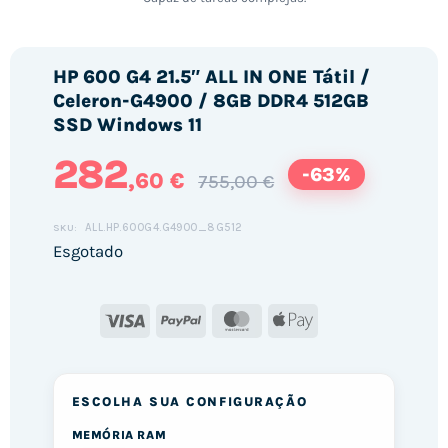
HP 600 G4 21.5″ ALL IN ONE Tátil /
Celeron-G4900 / 8GB DDR4 512GB
SSD Windows 11
282
-63%
,60 €
755,00 €
ALL.HP.600G4.G4900_8G512
SKU:
Esgotado
Visa
PayPal
MasterCard
Apple
Pay
ESCOLHA SUA CONFIGURAÇÃO
MEMÓRIA RAM