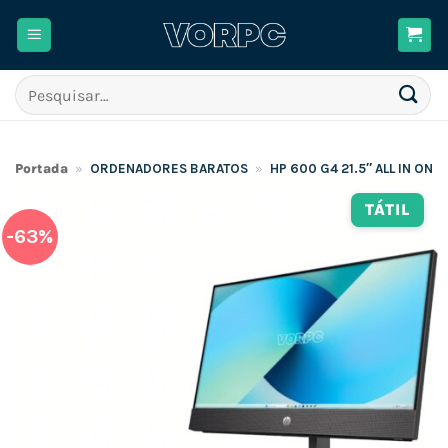
Skip
to
content
Pesquisar
por:
Portada
»
ORDENADORES BARATOS
»
HP 600 G4 21.5″ ALL IN ONE
TÁTIL
-63%