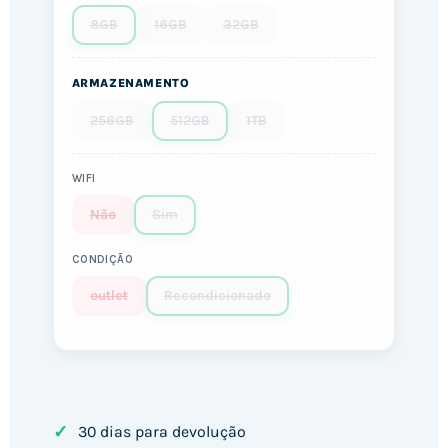
8GB
16GB
32GB
ARMAZENAMENTO
256GB
512GB
1TB
WIFI
Não
Sim
CONDIÇÃO
outlet
Recondicionado
✓
30 dias para devolução