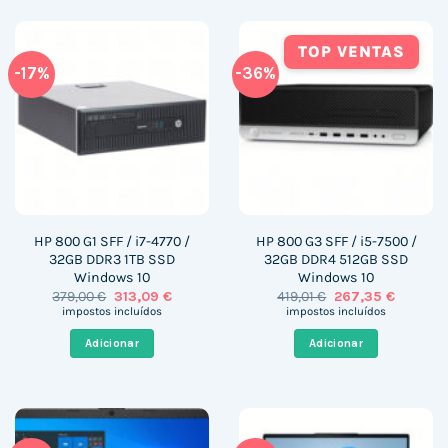
TOP VENTAS
-17%
-36%
HP 800 G1 SFF / i7-4770 /
HP 800 G3 SFF / i5-7500 /
32GB DDR3 1TB SSD
32GB DDR4 512GB SSD
Windows 10
Windows 10
O
O
O
O
379,00
€
313,09
€
419,01
€
267,35
€
preço
preço
preço
preço
impostos incluídos
impostos incluídos
original
atual
original
atual
era:
é:
era:
é:
Adicionar
Adicionar
379,00 €.
313,09 €.
419,01 €.
267,35 €