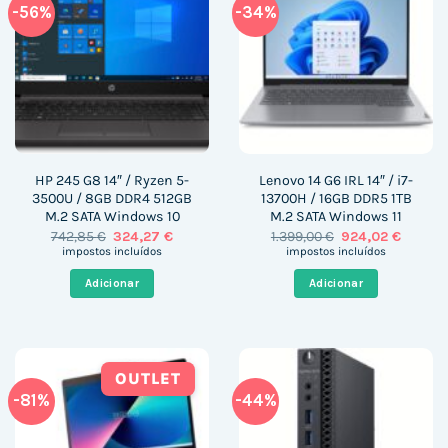
-56%
-34%
HP 245 G8 14″ / Ryzen 5-
Lenovo 14 G6 IRL 14″ / i7-
3500U / 8GB DDR4 512GB
13700H / 16GB DDR5 1TB
M.2 SATA Windows 10
M.2 SATA Windows 11
O
O
O
O
742,85
€
324,27
€
1.399,00
€
924,02
€
preço
preço
preço
preço
impostos incluídos
impostos incluídos
original
atual
original
atual
era:
é:
era:
é:
Adicionar
Adicionar
742,85 €.
324,27 €.
1.399,00 €.
924,02 
OUTLET
-81%
-44%