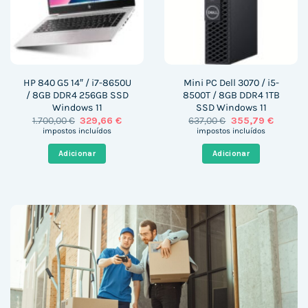
HP 840 G5 14″ / i7-8650U
Mini PC Dell 3070 / i5-
/ 8GB DDR4 256GB SSD
8500T / 8GB DDR4 1TB
Windows 11
SSD Windows 11
O
O
O
O
1.700,00
€
329,66
€
637,00
€
355,79
€
preço
preço
preço
preço
impostos incluídos
impostos incluídos
original
atual
original
atual
era:
é:
era:
é:
Adicionar
Adicionar
1.700,00 €.
329,66 €.
637,00 €.
355,79 €