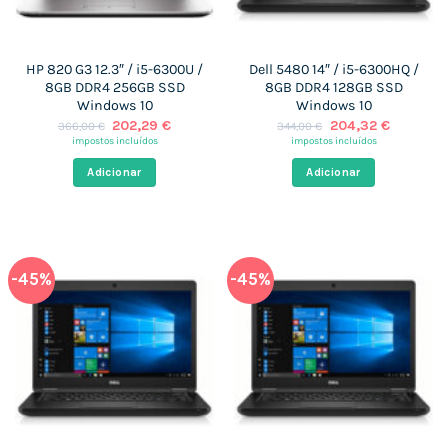
HP 820 G3 12.3″ / i5-6300U /
Dell 5480 14″ / i5-6300HQ /
8GB DDR4 256GB SSD
8GB DDR4 128GB SSD
Windows 10
Windows 10
O
O
O
O
202,29
€
204,32
€
366,00
€
344,00
€
preço
preço
preço
preço
impostos incluídos
impostos incluídos
original
atual
original
atual
era:
é:
era:
é:
Adicionar
Adicionar
366,00 €.
202,29 €.
344,00 €.
204,32 €
-45%
-45%