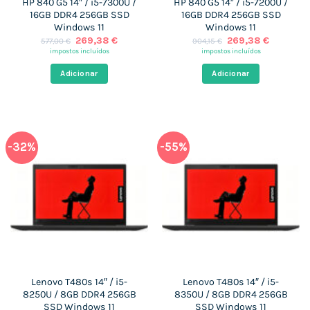
HP 840 G5 14″ / i5-7300U /
HP 840 G5 14″ / i5-7200U /
16GB DDR4 256GB SSD
16GB DDR4 256GB SSD
Windows 11
Windows 11
O
O
O
O
269,38
€
269,38
€
577,00
€
904,15
€
preço
preço
preço
preço
impostos incluídos
impostos incluídos
original
atual
original
atual
era:
é:
era:
é:
Adicionar
Adicionar
577,00 €.
269,38 €.
904,15 €.
269,38 €
-32%
-55%
Lenovo T480s 14″ / i5-
Lenovo T480s 14″ / i5-
8250U / 8GB DDR4 256GB
8350U / 8GB DDR4 256GB
SSD Windows 11
SSD Windows 11