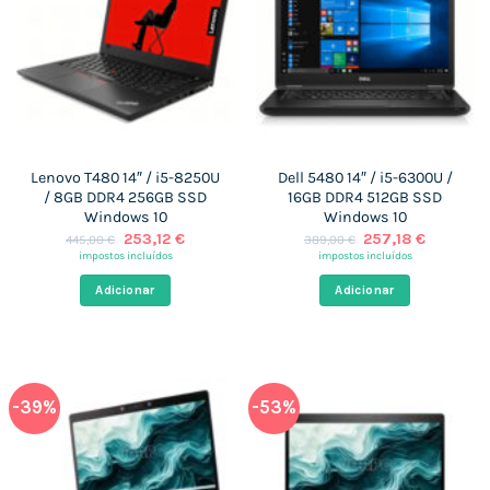
Lenovo T480 14″ / i5-8250U
Dell 5480 14″ / i5-6300U /
/ 8GB DDR4 256GB SSD
16GB DDR4 512GB SSD
Windows 10
Windows 10
O
O
O
O
253,12
€
257,18
€
445,00
€
389,00
€
preço
preço
preço
preço
impostos incluídos
impostos incluídos
original
atual
original
atual
era:
é:
era:
é:
Adicionar
Adicionar
445,00 €.
253,12 €.
389,00 €.
257,18 €
-39%
-53%