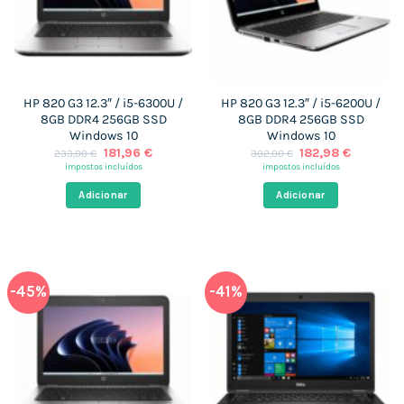
HP 820 G3 12.3″ / i5-6300U /
HP 820 G3 12.3″ / i5-6200U /
8GB DDR4 256GB SSD
8GB DDR4 256GB SSD
Windows 10
Windows 10
O
O
O
O
181,96
€
182,98
€
233,00
€
302,00
€
preço
preço
preço
preço
impostos incluídos
impostos incluídos
original
atual
original
atual
era:
é:
era:
é:
Adicionar
Adicionar
233,00 €.
181,96 €.
302,00 €.
182,98 €
-45%
-41%