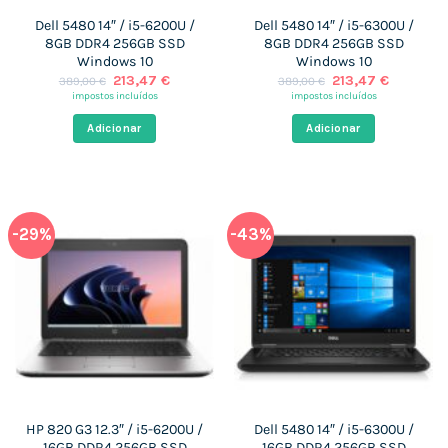
Dell 5480 14″ / i5-6200U /
Dell 5480 14″ / i5-6300U /
8GB DDR4 256GB SSD
8GB DDR4 256GB SSD
Windows 10
Windows 10
O
O
O
O
213,47
€
213,47
€
389,00
€
389,00
€
preço
preço
preço
preço
impostos incluídos
impostos incluídos
original
atual
original
atual
era:
é:
era:
é:
Adicionar
Adicionar
389,00 €.
213,47 €.
389,00 €.
213,47 €
-29%
-43%
HP 820 G3 12.3″ / i5-6200U /
Dell 5480 14″ / i5-6300U /
16GB DDR4 256GB SSD
16GB DDR4 256GB SSD