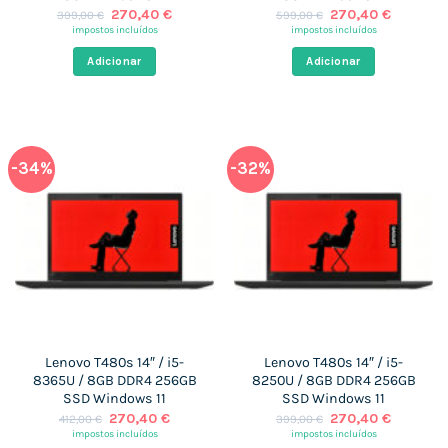
O
O
O
O
270,40
€
270,40
€
399,00
€
599,00
€
preço
preço
preço
preço
impostos incluídos
impostos incluídos
original
atual
original
atual
era:
é:
era:
é:
Adicionar
Adicionar
399,00 €.
270,40 €.
599,00 €.
270,40 
-34%
-32%
Lenovo T480s 14″ / i5-
Lenovo T480s 14″ / i5-
8365U / 8GB DDR4 256GB
8250U / 8GB DDR4 256GB
SSD Windows 11
SSD Windows 11
O
O
O
O
270,40
€
270,40
€
412,00
€
399,00
€
preço
preço
preço
preço
impostos incluídos
impostos incluídos
original
atual
original
atual