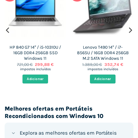
HP 840 G7 14″ / i5-10310U /
Lenovo T490 14″ / i7-
16GB DDR4 256GB SSD
8565U / 16GB DDR4 256GB
Windows 11
M.2 SATA Windows 11
O
O
O
O
721,00
€
299,88
€
1.389,00
€
352,74
€
preço
preço
preço
preço
impostos incluídos
impostos incluídos
original
atual
original
atual
era:
é:
era:
é:
Adicionar
Adicionar
€.
721,00 €.
299,88 €.
1.389,00 €.
352,74 
Melhores ofertas em Portáteis
Recondicionados com Windows 10
Explora as melhores ofertas em Portáteis