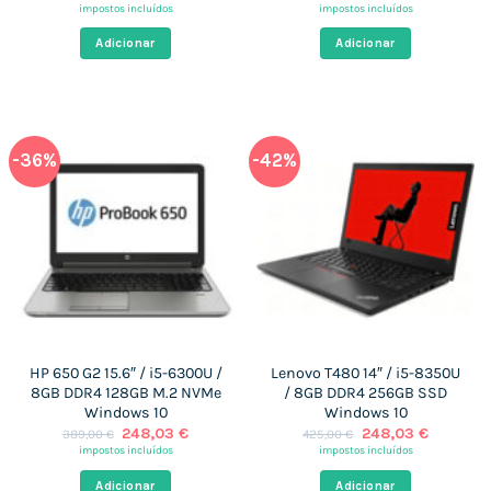
preço
preço
preço
preço
impostos incluídos
impostos incluídos
original
atual
original
atual
era:
é:
era:
é:
Adicionar
Adicionar
349,00 €.
226,69 €.
396,00 €.
240,92 €
-36%
-42%
HP 650 G2 15.6″ / i5-6300U /
Lenovo T480 14″ / i5-8350U
8GB DDR4 128GB M.2 NVMe
/ 8GB DDR4 256GB SSD
Windows 10
Windows 10
O
O
O
O
248,03
€
248,03
€
389,00
€
425,00
€
preço
preço
preço
preço
impostos incluídos
impostos incluídos
original
atual
original
atual
era:
é:
era:
é:
Adicionar
Adicionar