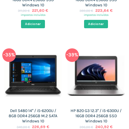
Windows 10
Windows 10
O
O
O
O
221,60
€
223,64
€
311,00
€
389,00
€
preço
preço
preço
preço
impostos incluídos
impostos incluídos
original
atual
original
atual
era:
é:
era:
é:
Adicionar
Adicionar
311,00 €.
221,60 €.
389,00 €.
223,64 €
-35%
-39%
Dell 5480 14″ / i5-6200U /
HP 820 G3 12.3″ / i5-6300U /
8GB DDR4 256GB M.2 SATA
16GB DDR4 256GB SSD
Windows 10
Windows 10
O
O
O
O
226,69
€
240,92
€
349,00
€
396,00
€