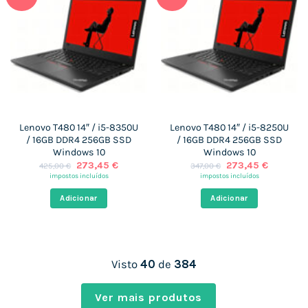
Lenovo T480 14″ / i5-8350U
Lenovo T480 14″ / i5-8250U
/ 16GB DDR4 256GB SSD
/ 16GB DDR4 256GB SSD
Windows 10
Windows 10
O
O
O
O
273,45
€
273,45
€
425,00
€
347,00
€
preço
preço
preço
preço
impostos incluídos
impostos incluídos
original
atual
original
atual
era:
é:
era:
é:
Adicionar
Adicionar
425,00 €.
273,45 €.
347,00 €.
273,45 €
Visto
40
de
384
Ver mais produtos