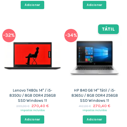
era:
é:
era:
é:
Adicionar
Adicionar
412,00 €.
270,40 €.
399,00 €.
270,40 
TÁTIL
-32%
-34%
Lenovo T480s 14″ / i5-
HP 840 G6 14″ Tátil / i5-
8350U / 8GB DDR4 256GB
8365U / 8GB DDR4 256GB
SSD Windows 11
SSD Windows 11
O
O
O
O
270,40
€
270,40
€
399,00
€
412,00
€
preço
preço
preço
preço
impostos incluídos
impostos incluídos
original
atual
original
atual
era:
é:
era:
é:
Adicionar
Adicionar
399,00 €.
270,40 €.
412,00 €.
270,40 €