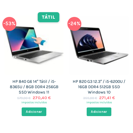
TÁTIL
-53%
-24%
HP 840 G6 14″ Tátil / i5-
HP 820 G3 12.3″ / i5-6200U /
8365U / 8GB DDR4 256GB
16GB DDR4 512GB SSD
SSD Windows 11
Windows 10
O
O
O
O
270,40
€
271,41
€
579,00
€
355,00
€
preço
preço
preço
preço
impostos incluídos
impostos incluídos
original
atual
original
atual
era:
é:
era:
é:
Adicionar
Adicionar
579,00 €.
270,40 €.
355,00 €.
271,41 €.