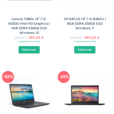
Lenovo T480s 14″ / i5-
HP 640 G5 14″ / i5-8365U /
8350U Intel HD Graphics/
8GB DDR4 256GB SSD
4GB DDR4 256GB SSD
Windows 11
Windows 10
O
O
O
O
260,23
€
260,23
€
350,00
€
533,00
€
preço
preço
preço
preço
impostos incluídos
impostos incluídos
original
atual
original
atual
era:
é:
era:
é:
Adicionar
Adicionar
350,00 €.
260,23 €.
533,00 €.
260,23 €
-82%
-26%