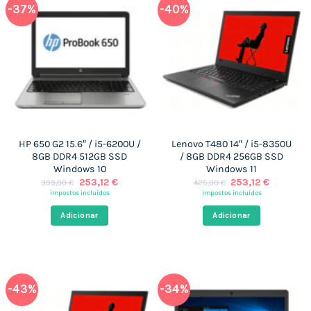
-37%
-40%
HP 650 G2 15.6″ / i5-6200U /
Lenovo T480 14″ / i5-8350U
8GB DDR4 512GB SSD
/ 8GB DDR4 256GB SSD
Windows 10
Windows 11
O
O
O
O
253,12
€
253,12
€
399,00
€
425,00
€
preço
preço
preço
preço
impostos incluídos
impostos incluídos
original
atual
original
atual
era:
é:
era:
é:
Adicionar
Adicionar
399,00 €.
253,12 €.
425,00 €.
253,12 €.
-43%
-34%