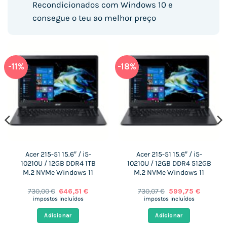
Recondicionados com Windows 10 e
consegue o teu ao melhor preço
-11%
-18%
Acer 215-51 15.6″ / i5-
Acer 215-51 15.6″ / i5-
10210U / 12GB DDR4 1TB
10210U / 12GB DDR4 512GB
M.2 NVMe Windows 11
M.2 NVMe Windows 11
O
O
O
O
730,00
€
646,51
€
730,07
€
599,75
€
preço
preço
preço
preço
impostos incluídos
impostos incluídos
original
atual
original
atual
era:
é:
era:
é:
Adicionar
Adicionar
 €.
730,00 €.
646,51 €.
730,07 €.
599,75 €