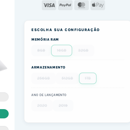
Visa
PayPal
MasterCard
Apple
Pay
ESCOLHA SUA CONFIGURAÇÃO
MEMÓRIA RAM
8GB
16GB
32GB
ARMAZENAMENTO
256GB
512GB
1TB
ANO DE LANÇAMENTO
2020
2019