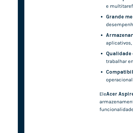
e multitare
Grande me
desempenh
Armazenam
aplicativos
Qualidade 
trabalhar e
Compatibil
operacional
Ele
Acer Aspir
armazenamento
funcionalidade