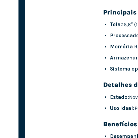
Principais
Tela:
15,6″ (
Processado
Memória R
Armazenar
Sistema op
Detalhes d
Estado:
Nov
Uso ideal:
P
Benefícios
Desempenh