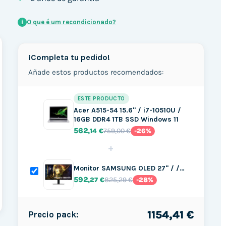
O que é um recondicionado?
i
¡Completa tu pedido!
Añade estos productos recomendados:
ESTE PRODUCTO
Acer A515-54 15.6" / i7-10510U /
16GB DDR4 1TB SSD Windows 11
562
759,00 €
,14 €
-26%
+
Monitor SAMSUNG OLED 27" / /…
592
825,29 €
,27 €
-28%
1154,41 €
Precio pack: