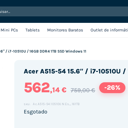
sar
Mini PCs
Tablets
Monitores Baratos
Outlet de informát
.6″ / i7-10510U / 16GB DDR4 1TB SSD Windows 11
Acer A515-54 15.6″ / i7-10510U 
562
-26%
,14 €
759,00 €
Ac.A515-54.10510U.N.Es_161TB
SKU:
Esgotado