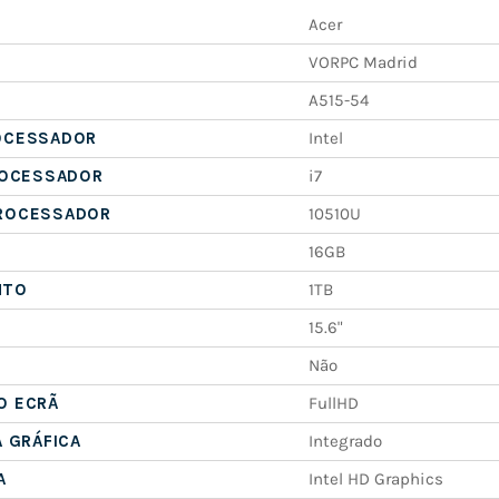
Acer
VORPC Madrid
A515-54
OCESSADOR
Intel
ROCESSADOR
i7
ROCESSADOR
10510U
16GB
NTO
1TB
15.6"
Não
O ECRÃ
FullHD
A GRÁFICA
Integrado
A
Intel HD Graphics