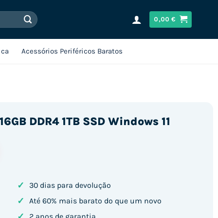
0,00
€
ica
Acessórios Periféricos Baratos
/ 16GB DDR4 1TB SSD Windows 11
✓
30 dias para devolução
✓
Até 60% mais barato do que um novo
✓
2 anos de garantia