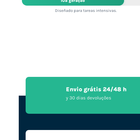
10ª geração
Diseñado para tareas intensivas.
Envio grátis 24/48 h
y 30 dias devoluções