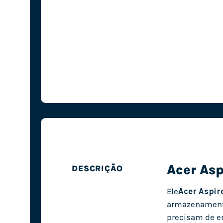
Acer As
DESCRIÇÃO
Ele
Acer Aspir
armazenamento.
precisam de en