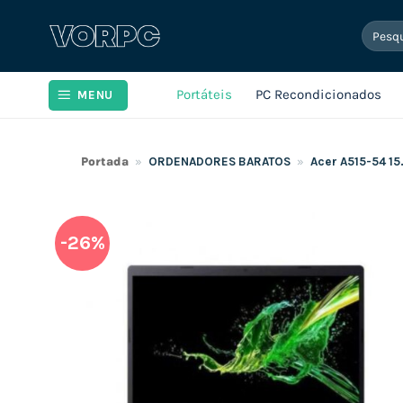
Skip
Pesqui
to
por:
content
Portáteis
PC Recondicionados
MENU
Portada
»
ORDENADORES BARATOS
»
Acer A515-54 15
-26%