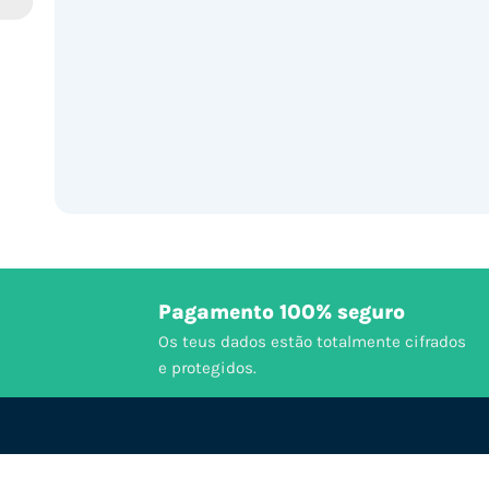
Pagamento 100% seguro
Os teus dados estão totalmente cifrados
e protegidos.