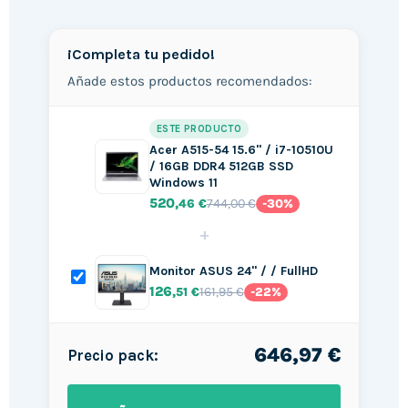
¡Completa tu pedido!
Añade estos productos recomendados:
ESTE PRODUCTO
Acer A515-54 15.6" / i7-10510U
/ 16GB DDR4 512GB SSD
Windows 11
520
744,00 €
,46 €
-30%
+
Monitor ASUS 24" / / FullHD
126
161,95 €
,51 €
-22%
646,97 €
Precio pack: