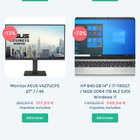
-13%
-72%
Monitor ASUS VA27UCPS
HP 840 G8 14″ / i7-1165G7
27″ / / 4K
/ 16GB DDR4 1TB M.2 SATA
Windows 11
O
O
O
O
365,87
€
317,93
€
1.959,00
€
549,94
€
preço
preço
preço
preço
impostos incluídos
impostos incluídos
original
atual
original
atual
era:
é:
era:
é:
Adicionar
Adicionar
365,87 €.
317,93 €.
1.959,00 €.
549,94 