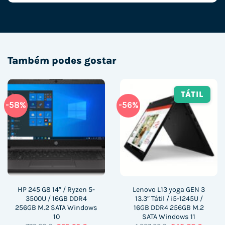
Também podes gostar
TÁTIL
-58%
-56%
HP 245 G8 14″ / Ryzen 5-
Lenovo L13 yoga GEN 3
3500U / 16GB DDR4
13.3″ Tátil / i5-1245U /
256GB M.2 SATA Windows
16GB DDR4 256GB M.2
10
SATA Windows 11