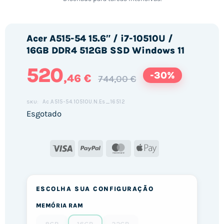
Acer A515-54 15.6″ / i7-10510U /
16GB DDR4 512GB SSD Windows 11
520
-30%
,46 €
744,00 €
Ac.A515-54.10510U.N.Es_16512
SKU:
Esgotado
Visa
PayPal
MasterCard
Apple
Pay
ESCOLHA SUA CONFIGURAÇÃO
MEMÓRIA RAM