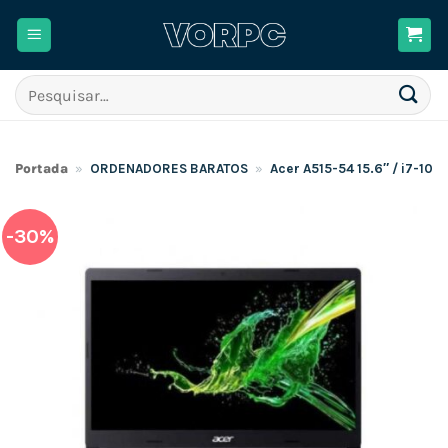
Skip
to
content
Pesquisar
por:
Portada
»
ORDENADORES BARATOS
»
Acer A515-54 15.6″ / i7-10
-30%