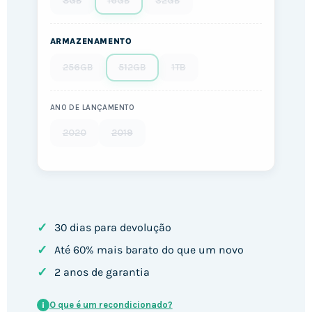
8GB
16GB
32GB
ARMAZENAMENTO
256GB
512GB
1TB
ANO DE LANÇAMENTO
2020
2019
✓
30 dias para devolução
✓
Até 60% mais barato do que um novo
✓
2 anos de garantia
O que é um recondicionado?
i