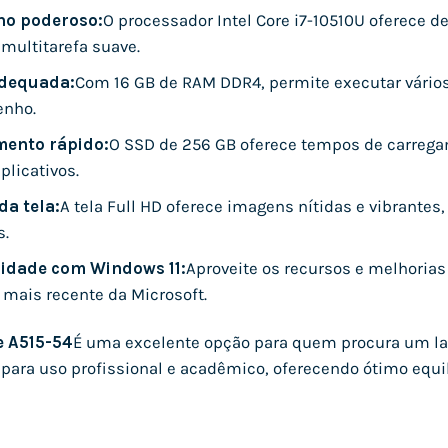
o poderoso:
O processador Intel Core i7-10510U oferece 
 multitarefa suave.
dequada:
Com 16 GB de RAM DDR4, permite executar vári
nho.
ento rápido:
O SSD de 256 GB oferece tempos de carrega
plicativos.
da tela:
A tela Full HD oferece imagens nítidas e vibrantes,
.
idade com Windows 11:
Aproveite os recursos e melhori
 mais recente da Microsoft.
e A515-54
É uma excelente opção para quem procura um l
l para uso profissional e acadêmico, oferecendo ótimo equil