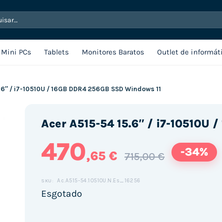
sar
Mini PCs
Tablets
Monitores Baratos
Outlet de informát
.6″ / i7-10510U / 16GB DDR4 256GB SSD Windows 11
Acer A515-54 15.6″ / i7-10510U
470
-34%
,65 €
715,00 €
Ac.A515-54.10510U.N.Es_16256
SKU:
Esgotado