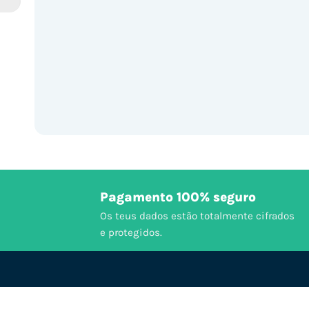
Pagamento 100% seguro
Os teus dados estão totalmente cifrados
e protegidos.