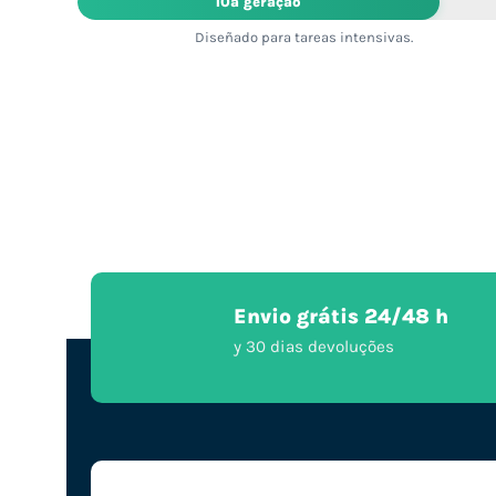
10ª geração
Diseñado para tareas intensivas.
Envio grátis 24/48 h
y 30 dias devoluções