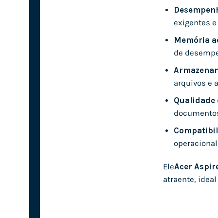
Desempenh
exigentes e
Memória a
de desempe
Armazenam
arquivos e a
Qualidade 
documentos
Compatibil
operacional
Ele
Acer Aspir
atraente, idea