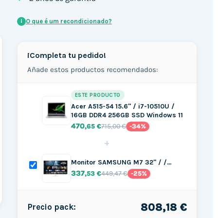
O que é um recondicionado?
i
¡Completa tu pedido!
Añade estos productos recomendados:
ESTE PRODUCTO
Acer A515-54 15.6" / i7-10510U /
16GB DDR4 256GB SSD Windows 11
470
715,00 €
,65 €
-34%
+
Monitor SAMSUNG M7 32" / /…
337
449,47 €
,53 €
-25%
808,18 €
Precio pack: