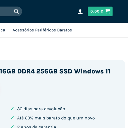
0,00
€
ica
Acessórios Periféricos Baratos
 / 16GB DDR4 256GB SSD Windows 11
✓
30 dias para devolução
✓
Até 60% mais barato do que um novo
✓
2 anos de garantia