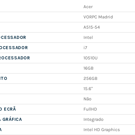
Acer
VORPC Madrid
A515-54
OCESSADOR
Intel
ROCESSADOR
i7
ROCESSADOR
10510U
16GB
NTO
256GB
15.6"
Não
O ECRÃ
FullHD
A GRÁFICA
Integrado
A
Intel HD Graphics