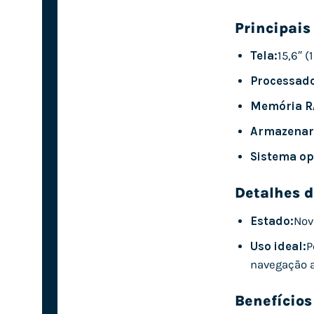
Principais
Tela:
15,6″ (
Processado
Memória R
Armazenar
Sistema op
Detalhes d
Estado:
Nov
Uso ideal:
P
navegação 
Benefícios