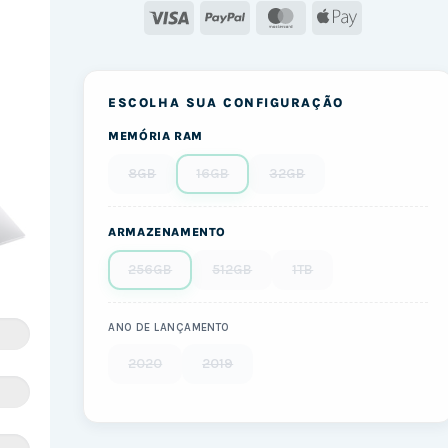
Visa
PayPal
MasterCard
Apple
Pay
ESCOLHA SUA CONFIGURAÇÃO
MEMÓRIA RAM
8GB
16GB
32GB
ARMAZENAMENTO
256GB
512GB
1TB
ANO DE LANÇAMENTO
2020
2019