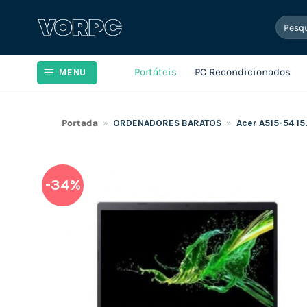
Skip
Pesqui
to
por:
content
Portáteis
PC Recondicionados
MENU
Portada
»
ORDENADORES BARATOS
»
Acer A515-54 15
-34%