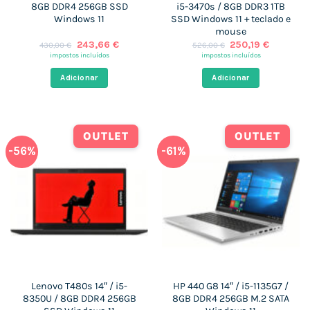
8GB DDR4 256GB SSD
i5-3470s / 8GB DDR3 1TB
Windows 11
SSD Windows 11 + teclado e
mouse
O
O
O
O
243,66
€
250,19
€
430,00
€
526,00
€
preço
preço
preço
preço
impostos incluídos
impostos incluídos
original
atual
original
atual
era:
é:
era:
é:
Adicionar
Adicionar
430,00 €.
243,66 €.
526,00 €.
250,19 €
OUTLET
OUTLET
-56%
-61%
Lenovo T480s 14″ / i5-
HP 440 G8 14″ / i5-1135G7 /
8350U / 8GB DDR4 256GB
8GB DDR4 256GB M.2 SATA