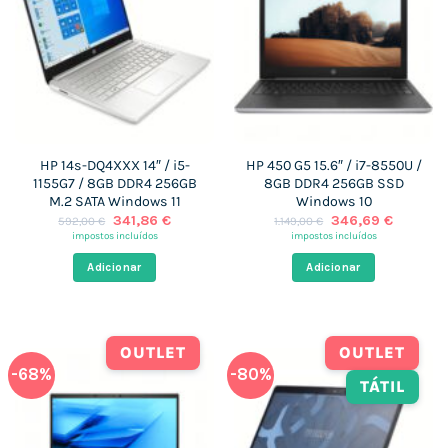
HP 14s-DQ4XXX 14″ / i5-
HP 450 G5 15.6″ / i7-8550U /
1155G7 / 8GB DDR4 256GB
8GB DDR4 256GB SSD
M.2 SATA Windows 11
Windows 10
O
O
O
O
341,86
€
346,69
€
592,00
€
1.149,00
€
preço
preço
preço
preço
impostos incluídos
impostos incluídos
original
atual
original
atual
era:
é:
era:
é:
Adicionar
Adicionar
592,00 €.
341,86 €.
1.149,00 €.
346,69 
OUTLET
OUTLET
-68%
-80%
TÁTIL