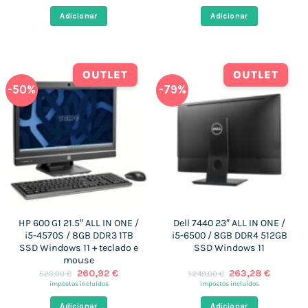
original
atual
original
atual
era:
é:
era:
é:
Adicionar
Adicionar
1.659,00 €.
259,77 €.
695,69 €.
259,77 
OUTLET
OUTLET
-50%
-79%
HP 600 G1 21.5″ ALL IN ONE /
Dell 7440 23″ ALL IN ONE /
i5-4570S / 8GB DDR3 1TB
i5-6500 / 8GB DDR4 512GB
SSD Windows 11 + teclado e
SSD Windows 11
mouse
O
O
O
O
260,92
€
263,28
€
526,00
€
1.249,00
€
preço
preço
preço
preço
impostos incluídos
impostos incluídos
original
atual
original
atual
era:
é:
era:
é:
Adicionar
Adicionar