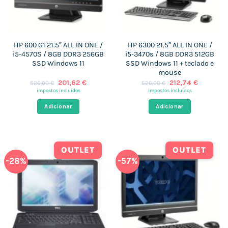
HP 600 G1 21.5″ ALL IN ONE /
HP 6300 21.5″ ALL IN ONE /
i5-4570S / 8GB DDR3 256GB
i5-3470s / 8GB DDR3 512GB
SSD Windows 11
SSD Windows 11 + teclado e
mouse
O
O
O
O
201,62
€
212,74
€
526,00
€
526,00
€
preço
preço
preço
preço
impostos incluídos
impostos incluídos
original
atual
original
atual
era:
é:
era:
é:
Adicionar
Adicionar
526,00 €.
201,62 €.
526,00 €.
212,74 €.
OUTLET
OUTLET
-28%
-57%