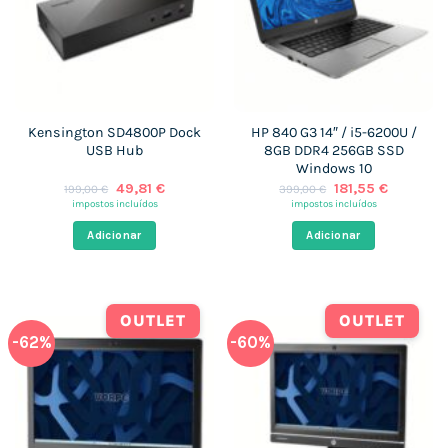
Kensington SD4800P Dock
HP 840 G3 14″ / i5-6200U /
USB Hub
8GB DDR4 256GB SSD
Windows 10
O
O
O
O
49,81
€
181,55
€
199,00
€
399,00
€
preço
preço
preço
preço
impostos incluídos
impostos incluídos
original
atual
original
atual
era:
é:
era:
é:
Adicionar
Adicionar
199,00 €.
49,81 €.
399,00 €.
181,55 €.
OUTLET
OUTLET
-62%
-60%