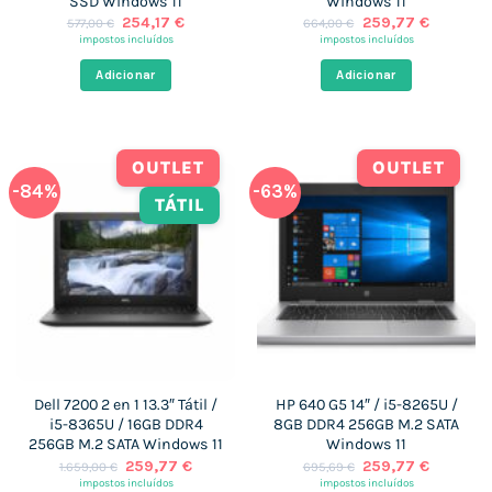
SSD Windows 11
Windows 11
O
O
O
O
254,17
€
259,77
€
577,00
€
664,00
€
preço
preço
preço
preço
impostos incluídos
impostos incluídos
original
atual
original
atual
era:
é:
era:
é:
Adicionar
Adicionar
577,00 €.
254,17 €.
664,00 €.
259,77 €
OUTLET
OUTLET
-84%
-63%
TÁTIL
Dell 7200 2 en 1 13.3″ Tátil /
HP 640 G5 14″ / i5-8265U /
i5-8365U / 16GB DDR4
8GB DDR4 256GB M.2 SATA
256GB M.2 SATA Windows 11
Windows 11
O
O
O
O
259,77
€
259,77
€
1.659,00
€
695,69
€
preço
preço
preço
preço
impostos incluídos
impostos incluídos