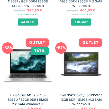
1135G7 / 8GB DDR4 256GB
16GB DDR4 256GB M.2 SATA
M.2 SATA Windows 11
Windows 11
O
O
O
O
384,35
€
405,60
€
896,00
€
946,69
€
preço
preço
preço
preço
impostos incluídos
impostos incluídos
original
atual
original
atual
era:
é:
era:
é:
Adicionar
Adicionar
896,00 €.
384,35 €.
946,69 €.
405,60 
OUTLET
OUTLET
-38%
-57%
TÁTIL
HP 840 G6 14″ Tátil / i5-
Dell 3520 15.6″ / i5-1135G7 /
8265U / 32GB DDR4 512GB
16GB DDR4 512GB M.2 SATA
M.2 SATA Windows 10
Windows 11
O
O
O
O
419,48
€
433,60
€
679,00
€
1.009,00
€