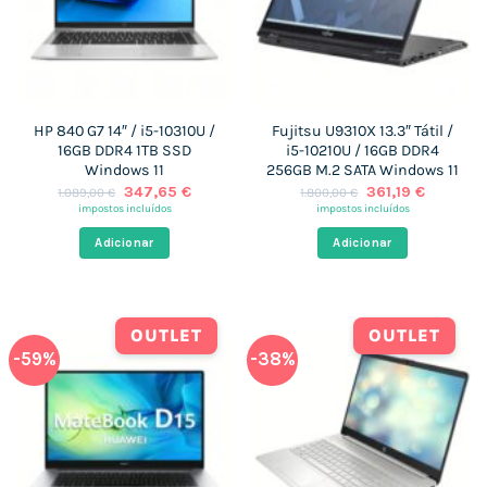
HP 840 G7 14″ / i5-10310U /
Fujitsu U9310X 13.3″ Tátil /
16GB DDR4 1TB SSD
i5-10210U / 16GB DDR4
Windows 11
256GB M.2 SATA Windows 11
O
O
O
O
347,65
€
361,19
€
1.089,00
€
1.800,00
€
preço
preço
preço
preço
impostos incluídos
impostos incluídos
original
atual
original
atual
era:
é:
era:
é:
Adicionar
Adicionar
1.089,00 €.
347,65 €.
1.800,00 €.
361,19 €.
OUTLET
OUTLET
-59%
-38%