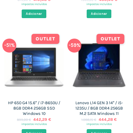
preço
preço
preço
preço
impostos incluídos
impostos incluídos
original
atual
original
atual
era:
é:
era:
é:
Adicionar
Adicionar
679,00 €.
419,48 €.
1.009,00 €.
433,60 
OUTLET
OUTLET
-51%
-59%
HP 650 G4 15.6″ / i7-8650U /
Lenovo L14 GEN 3 14″ / i5-
8GB DDR4 256GB SSD
1235U / 8GB DDR4 256GB
Windows 10
M.2 SATA Windows 11
O
O
O
O
442,29
€
444,28
€
899,00
€
1.088,15
€
preço
preço
preço
preço
impostos incluídos
impostos incluídos
original
atual
original
atual
era:
é:
era:
é: