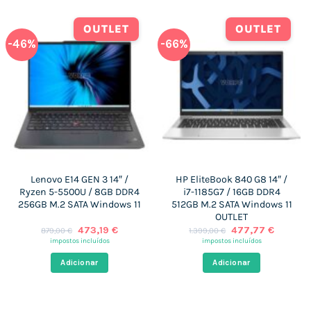
OUTLET
OUTLET
-46%
-66%
Lenovo E14 GEN 3 14″ /
HP EliteBook 840 G8 14″ /
Ryzen 5-5500U / 8GB DDR4
i7-1185G7 / 16GB DDR4
256GB M.2 SATA Windows 11
512GB M.2 SATA Windows 11
OUTLET
O
O
O
O
473,19
€
477,77
€
879,00
€
1.399,00
€
preço
preço
preço
preço
impostos incluídos
impostos incluídos
original
atual
original
atual
era:
é:
era:
é:
Adicionar
Adicionar
879,00 €.
473,19 €.
1.399,00 €.
477,77 