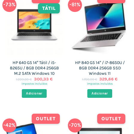
-73%
-81%
TÁTIL
HP 640 G5 14″ Tátil / i5-
HP 840 G5 14″ / i7-8650U /
8265U / 8GB DDR4 256GB
8GB DDR4 256GB SSD
M.2 SATA Windows 10
Windows 11
O
O
O
O
300,33
€
329,66
€
1.099,00
€
1.700,00
€
preço
preço
preço
preço
impostos incluídos
impostos incluídos
original
atual
original
atual
era:
é:
era:
é:
Adicionar
Adicionar
1.099,00 €.
300,33 €.
1.700,00 €.
329,66 
OUTLET
OUTLET
-42%
-70%