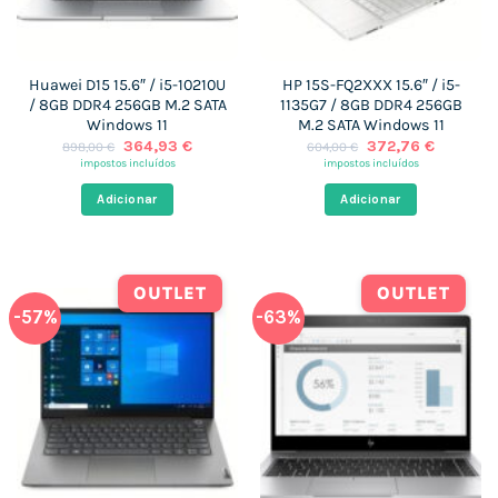
Huawei D15 15.6″ / i5-10210U
HP 15S-FQ2XXX 15.6″ / i5-
/ 8GB DDR4 256GB M.2 SATA
1135G7 / 8GB DDR4 256GB
Windows 11
M.2 SATA Windows 11
O
O
O
O
364,93
€
372,76
€
898,00
€
604,00
€
preço
preço
preço
preço
impostos incluídos
impostos incluídos
original
atual
original
atual
era:
é:
era:
é:
Adicionar
Adicionar
898,00 €.
364,93 €.
604,00 €.
372,76 €
OUTLET
OUTLET
-57%
-63%