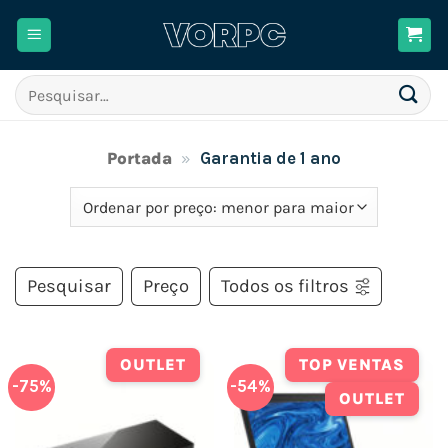
Skip
to
content
Pesquisar
por:
Portada
»
Garantia de 1 ano
Pesquisar
Preço
Todos os filtros
OUTLET
TOP VENTAS
-75%
-54%
OUTLET