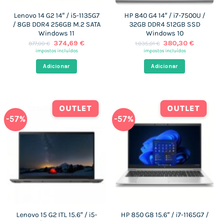
Lenovo 14 G2 14″ / i5-1135G7
HP 840 G4 14″ / i7-7500U /
/ 8GB DDR4 256GB M.2 SATA
32GB DDR4 512GB SSD
Windows 11
Windows 10
O
O
O
O
374,69
€
380,30
€
877,00
€
1.035,01
€
preço
preço
preço
preço
impostos incluídos
impostos incluídos
original
atual
original
atual
era:
é:
era:
é:
Adicionar
Adicionar
877,00 €.
374,69 €.
1.035,01 €.
380,30 
OUTLET
OUTLET
-57%
-57%
Lenovo 15 G2 ITL 15.6″ / i5-
HP 850 G8 15.6″ / i7-1165G7 /