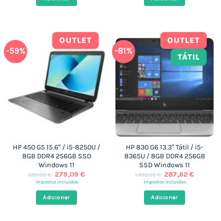
526,00 €.
260,92 €.
1.249,00 €.
263,28 
OUTLET
OUTLET
-59%
-81%
TÁTIL
HP 450 G5 15.6″ / i5-8250U /
HP 830 G6 13.3″ Tátil / i5-
8GB DDR4 256GB SSD
8365U / 8GB DDR4 256GB
Windows 11
SSD Windows 11
O
O
O
O
279,09
€
287,62
€
689,00
€
1.499,00
€
preço
preço
preço
preço
impostos incluídos
impostos incluídos
original
atual
original
atual
era:
é:
era:
é:
Adicionar
Adicionar
689,00 €.
279,09 €.
1.499,00 €.
287,62 