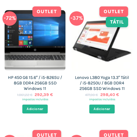
OUTLET
OUTLET
-72%
-37%
TÁTIL
HP 450 G6 15.6″ / i5-8265U /
Lenovo L380 Yoga 13.3″ Tátil
8GB DDR4 256GB SSD
/ i5-8250U / 8GB DDR4
Windows 11
256GB SSD Windows 11
O
O
O
O
292,39
€
298,40
€
1.061,22
€
477,00
€
preço
preço
preço
preço
impostos incluídos
impostos incluídos
original
atual
original
atual
era:
é:
era:
é:
Adicionar
Adicionar
1.061,22 €.
292,39 €.
477,00 €.
298,40 €
OUTLET
OUTLET