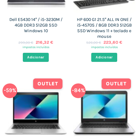
Dell E5430 14″ / i5-3230M /
HP 600 G1 21.5″ ALL IN ONE /
4GB DDR3 512GB SSD
i5-4570S / 8GB DDR3 512GB
Windows 10
SSD Windows 11 + teclado e
mouse
O
O
O
O
216,32
€
223,60
€
299,00
€
526,00
€
preço
preço
preço
preço
impostos incluídos
impostos incluídos
original
atual
original
atual
era:
é:
era:
é:
Adicionar
Adicionar
299,00 €.
216,32 €.
526,00 €.
223,60 €
OUTLET
OUTLET
-59%
-84%