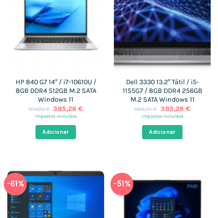
HP 840 G7 14″ / i7-10610U /
Dell 3330 13.2″ Tátil / i5-
8GB DDR4 512GB M.2 SATA
1155G7 / 8GB DDR4 256GB
Windows 11
M.2 SATA Windows 11
O
O
O
O
385,26
€
385,26
€
814,00
€
884,35
€
preço
preço
preço
preço
impostos incluídos
impostos incluídos
original
atual
original
atual
era:
é:
era:
é:
Adicionar
Adicionar
814,00 €.
385,26 €.
884,35 €.
385,26 €
-61%
-51%