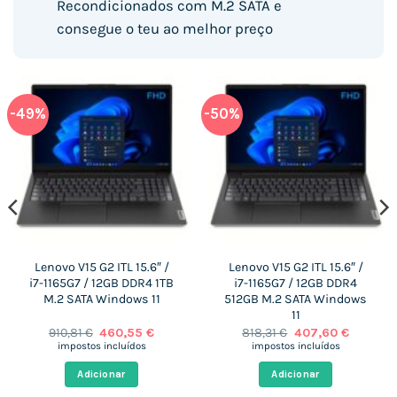
Recondicionados com M.2 SATA e
consegue o teu ao melhor preço
-49%
-50%
Lenovo V15 G2 ITL 15.6″ /
Lenovo V15 G2 ITL 15.6″ /
i7-1165G7 / 12GB DDR4 1TB
i7-1165G7 / 12GB DDR4
M.2 SATA Windows 11
512GB M.2 SATA Windows
11
O
O
O
O
910,81
€
460,55
€
818,31
€
407,60
€
preço
preço
preço
preço
impostos incluídos
impostos incluídos
original
atual
original
atual
era:
é:
era:
é:
Adicionar
Adicionar
 €.
910,81 €.
460,55 €.
818,31 €.
407,60 €