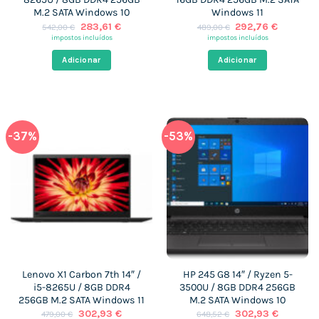
M.2 SATA Windows 10
Windows 11
O
O
O
O
283,61
€
292,76
€
542,00
€
489,00
€
preço
preço
preço
preço
impostos incluídos
impostos incluídos
original
atual
original
atual
era:
é:
era:
é:
Adicionar
Adicionar
542,00 €.
283,61 €.
489,00 €.
292,76 €
-37%
-53%
Lenovo X1 Carbon 7th 14″ /
HP 245 G8 14″ / Ryzen 5-
i5-8265U / 8GB DDR4
3500U / 8GB DDR4 256GB
256GB M.2 SATA Windows 11
M.2 SATA Windows 10
O
O
O
O
302,93
€
302,93
€
479,00
€
648,52
€