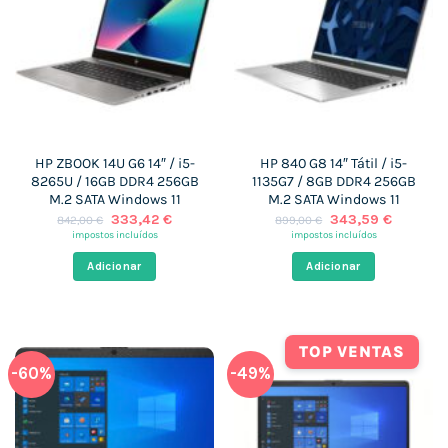
HP ZBOOK 14U G6 14″ / i5-
HP 840 G8 14″ Tátil / i5-
8265U / 16GB DDR4 256GB
1135G7 / 8GB DDR4 256GB
M.2 SATA Windows 11
M.2 SATA Windows 11
O
O
O
O
333,42
€
343,59
€
842,00
€
899,00
€
preço
preço
preço
preço
impostos incluídos
impostos incluídos
original
atual
original
atual
era:
é:
era:
é:
Adicionar
Adicionar
842,00 €.
333,42 €.
899,00 €.
343,59 
TOP VENTAS
-60%
-49%