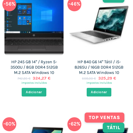
-56%
-46%
HP 245 G8 14″ / Ryzen 5-
HP 840 G6 14″ Tátil / i5-
3500U / 8GB DDR4 512GB
8265U / 16GB DDR4 512GB
M.2 SATA Windows 10
M.2 SATA Windows 10
O
O
O
O
324,27
€
325,29
€
742,85
€
608,00
€
preço
preço
preço
preço
impostos incluídos
impostos incluídos
original
atual
original
atual
era:
é:
era:
é:
Adicionar
Adicionar
742,85 €.
324,27 €.
608,00 €.
325,29 €
TOP VENTAS
-60%
-62%
TÁTIL