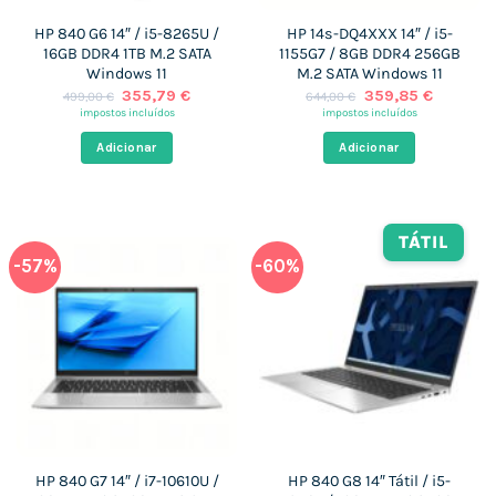
HP 840 G6 14″ / i5-8265U /
HP 14s-DQ4XXX 14″ / i5-
16GB DDR4 1TB M.2 SATA
1155G7 / 8GB DDR4 256GB
Windows 11
M.2 SATA Windows 11
O
O
O
O
355,79
€
359,85
€
499,00
€
644,00
€
preço
preço
preço
preço
impostos incluídos
impostos incluídos
original
atual
original
atual
era:
é:
era:
é:
Adicionar
Adicionar
499,00 €.
355,79 €.
644,00 €.
359,85 
TÁTIL
-57%
-60%
HP 840 G7 14″ / i7-10610U /
HP 840 G8 14″ Tátil / i5-