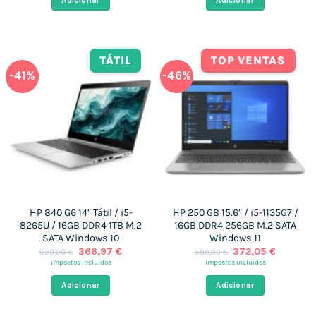
Adicionar
Adicionar
860,76 €.
365,95 €.
1.089,00 €.
366,51 €
TÁTIL
TOP VENTAS
-41%
-46%
HP 840 G6 14″ Tátil / i5-
HP 250 G8 15.6″ / i5-1135G7 /
8265U / 16GB DDR4 1TB M.2
16GB DDR4 256GB M.2 SATA
SATA Windows 10
Windows 11
O
O
O
O
366,97
€
372,05
€
620,00
€
688,00
€
preço
preço
preço
preço
impostos incluídos
impostos incluídos
original
atual
original
atual
era:
é:
era:
é:
Adicionar
Adicionar
620,00 €.
366,97 €.
688,00 €.
372,05 