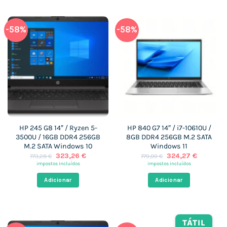
-58%
-58%
HP 245 G8 14″ / Ryzen 5-
HP 840 G7 14″ / i7-10610U /
3500U / 16GB DDR4 256GB
8GB DDR4 256GB M.2 SATA
M.2 SATA Windows 10
Windows 11
O
O
O
O
323,26
€
324,27
€
773,28
€
779,00
€
preço
preço
preço
preço
impostos incluídos
impostos incluídos
original
atual
original
atual
era:
é:
era:
é:
Adicionar
Adicionar
773,28 €.
323,26 €.
779,00 €.
324,27 €
TÁTIL