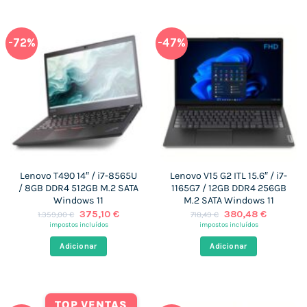
-72%
-47%
Lenovo T490 14″ / i7-8565U
Lenovo V15 G2 ITL 15.6″ / i7-
/ 8GB DDR4 512GB M.2 SATA
1165G7 / 12GB DDR4 256GB
Windows 11
M.2 SATA Windows 11
O
O
O
O
375,10
€
380,48
€
1.359,00
€
718,49
€
preço
preço
preço
preço
impostos incluídos
impostos incluídos
original
atual
original
atual
era:
é:
era:
é:
Adicionar
Adicionar
1.359,00 €.
375,10 €.
718,49 €.
380,48 €
TOP VENTAS