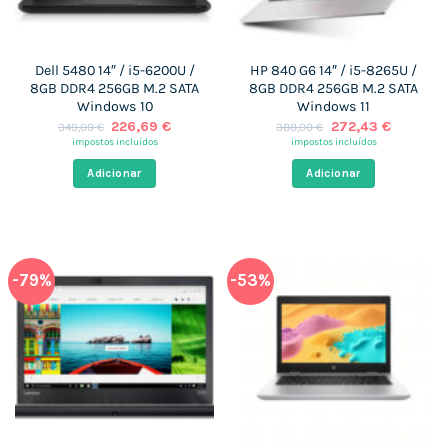
Dell 5480 14″ / i5-6200U /
HP 840 G6 14″ / i5-8265U /
8GB DDR4 256GB M.2 SATA
8GB DDR4 256GB M.2 SATA
Windows 10
Windows 11
O
O
O
O
226,69
€
272,43
€
349,00
€
388,00
€
preço
preço
preço
preço
impostos incluídos
impostos incluídos
original
atual
original
atual
era:
é:
era:
é:
Adicionar
Adicionar
349,00 €.
226,69 €.
388,00 €.
272,43 €
-79%
-53%