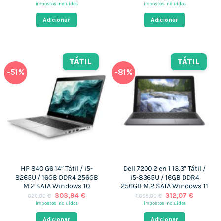
preço
preço
preço
preço
impostos incluídos
impostos incluídos
original
atual
original
atual
era:
é:
era:
é:
Adicionar
Adicionar
479,00 €.
302,93 €.
648,52 €.
302,93 €
TÁTIL
TÁTIL
-51%
-81%
HP 840 G6 14″ Tátil / i5-
Dell 7200 2 en 1 13.3″ Tátil /
8265U / 16GB DDR4 256GB
i5-8365U / 16GB DDR4
M.2 SATA Windows 10
256GB M.2 SATA Windows 11
O
O
O
O
303,94
€
312,07
€
620,00
€
1.659,00
€
preço
preço
preço
preço
impostos incluídos
impostos incluídos
original
atual
original
atual
era:
é:
era:
é:
Adicionar
Adicionar