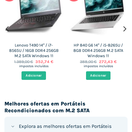
Lenovo T490 14″ / i7-
HP 840 G6 14″ / i5-8265U /
8565U / 16GB DDR4 256GB
8GB DDR4 256GB M.2 SATA
M.2 SATA Windows 11
Windows 11
O
O
O
O
1.389,00
€
352,74
€
388,00
€
272,43
€
preço
preço
preço
preço
impostos incluídos
impostos incluídos
original
atual
original
atual
era:
é:
era:
é:
Adicionar
Adicionar
 €.
1.389,00 €.
352,74 €.
388,00 €.
272,43 €
Melhores ofertas em Portáteis
Recondicionados com M.2 SATA
Explora as melhores ofertas em Portáteis