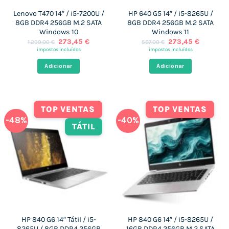
Lenovo T470 14″ / i5-7200U /
HP 640 G5 14″ / i5-8265U /
8GB DDR4 256GB M.2 SATA
8GB DDR4 256GB M.2 SATA
Windows 10
Windows 11
O
O
O
O
273,45
€
273,45
€
1.299,00
€
587,00
€
preço
preço
preço
preço
impostos incluídos
impostos incluídos
original
atual
original
atual
era:
é:
era:
é:
Adicionar
Adicionar
1.299,00 €.
273,45 €.
587,00 €.
273,45 €
TOP VENTAS
TOP VENTAS
-48%
-40%
TÁTIL
HP 840 G6 14″ Tátil / i5-
HP 840 G6 14″ / i5-8265U /
8265U / 8GB DDR4 256GB
16GB DDR4 256GB M.2 SATA