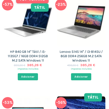
-57%
-23%
TÁTIL
HP 840 G8 14″ Tátil / i5-
Lenovo S145 14″ / i3-8145U /
1135G7 / 16GB DDR4 512GB
8GB DDR4 256GB M.2 SATA
M.2 SATA Windows 11
Windows 11
O
O
O
O
385,26
€
385,26
€
899,00
€
498,00
€
preço
preço
preço
preço
impostos incluídos
impostos incluídos
original
atual
original
atual
era:
é:
era:
é:
Adicionar
Adicionar
899,00 €.
385,26 €.
498,00 €.
385,26 €
TÁTIL
-53%
-56%