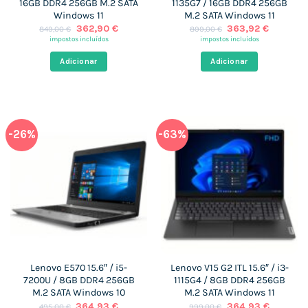
16GB DDR4 256GB M.2 SATA
1135G7 / 16GB DDR4 256GB
Windows 11
M.2 SATA Windows 11
O
O
O
O
362,90
€
363,92
€
849,00
€
899,00
€
preço
preço
preço
preço
impostos incluídos
impostos incluídos
original
atual
original
atual
era:
é:
era:
é:
Adicionar
Adicionar
849,00 €.
362,90 €.
899,00 €.
363,92 
-26%
-63%
Lenovo E570 15.6″ / i5-
Lenovo V15 G2 ITL 15.6″ / i3-
7200U / 8GB DDR4 256GB
1115G4 / 8GB DDR4 256GB
M.2 SATA Windows 10
M.2 SATA Windows 11
O
O
O
O
364,93
€
364,93
€
495,00
€
999,00
€