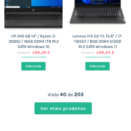
HP 245 G8 14″ / Ryzen 5-
Lenovo V15 G2 ITL 15.6″ / i7-
3500U / 16GB DDR4 1TB M.2
1165G7 / 8GB DDR4 512GB
SATA Windows 10
M.2 SATA Windows 11
O
O
O
O
386,28
€
386,93
€
978,68
€
796,96
€
preço
preço
preço
preço
impostos incluídos
impostos incluídos
original
atual
original
atual
era:
é:
era:
é:
Adicionar
Adicionar
978,68 €.
386,28 €.
796,96 €.
386,93 
Visto
40
de
203
Ver mais produtos