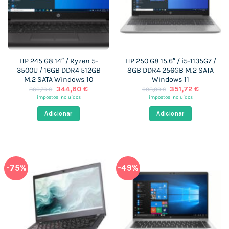
HP 245 G8 14″ / Ryzen 5-
HP 250 G8 15.6″ / i5-1135G7 /
3500U / 16GB DDR4 512GB
8GB DDR4 256GB M.2 SATA
M.2 SATA Windows 10
Windows 11
O
O
O
O
344,60
€
351,72
€
860,76
€
688,00
€
preço
preço
preço
preço
impostos incluídos
impostos incluídos
original
atual
original
atual
era:
é:
era:
é:
Adicionar
Adicionar
860,76 €.
344,60 €.
688,00 €.
351,72 €
-75%
-49%