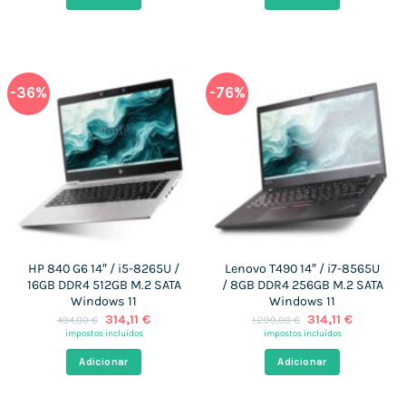
620,00 €.
303,94 €.
1.659,00 €.
312,07 €
-36%
-76%
HP 840 G6 14″ / i5-8265U /
Lenovo T490 14″ / i7-8565U
16GB DDR4 512GB M.2 SATA
/ 8GB DDR4 256GB M.2 SATA
Windows 11
Windows 11
O
O
O
O
314,11
€
314,11
€
494,00
€
1.299,00
€
preço
preço
preço
preço
impostos incluídos
impostos incluídos
original
atual
original
atual
era:
é:
era:
é:
Adicionar
Adicionar
494,00 €.
314,11 €.
1.299,00 €.
314,11 €.