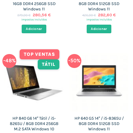
16GB DDR4 256GB SSD
8GB DDR4 512GB SSD
Windows 11
Windows 11
O
O
O
O
280,56
€
282,60
€
379,00
€
426,00
€
preço
preço
preço
preço
impostos incluídos
impostos incluídos
original
atual
original
atual
era:
é:
era:
é:
Adicionar
Adicionar
379,00 €.
280,56 €.
426,00 €.
282,60 €
TOP VENTAS
-48%
-50%
TÁTIL
HP 840 G6 14″ Tátil / i5-
HP 640 G5 14″ / i5-8365U /
8265U / 8GB DDR4 256GB
8GB DDR4 512GB SSD
M.2 SATA Windows 10
Windows 11