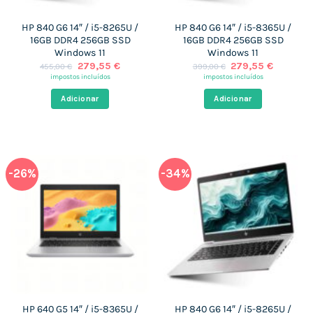
HP 840 G6 14″ / i5-8265U /
HP 840 G6 14″ / i5-8365U /
16GB DDR4 256GB SSD
16GB DDR4 256GB SSD
Windows 11
Windows 11
O
O
O
O
279,55
€
279,55
€
455,00
€
399,00
€
preço
preço
preço
preço
impostos incluídos
impostos incluídos
original
atual
original
atual
era:
é:
era:
é:
Adicionar
Adicionar
455,00 €.
279,55 €.
399,00 €.
279,55 
-26%
-34%
HP 640 G5 14″ / i5-8365U /
HP 840 G6 14″ / i5-8265U /