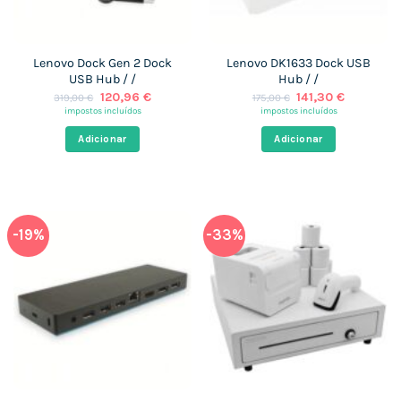
Lenovo Dock Gen 2 Dock
Lenovo DK1633 Dock USB
USB Hub / /
Hub / /
O
O
O
O
120,96
€
141,30
€
319,00
€
175,00
€
preço
preço
preço
preço
impostos incluídos
impostos incluídos
original
atual
original
atual
era:
é:
era:
é:
Adicionar
Adicionar
319,00 €.
120,96 €.
175,00 €.
141,30 €.
-19%
-33%