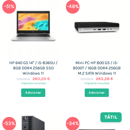
-51%
-48%
HP 640 G5 14″ / i5-8365U /
Mini PC HP 800 G5 / i5-
8GB DDR4 256GB SSD
9500T / 16GB DDR4 256GB
Windows 11
M.2 SATA Windows 11
O
O
O
O
260,23
€
263,28
€
533,00
€
507,00
€
preço
preço
preço
preço
impostos incluídos
impostos incluídos
original
atual
original
atual
era:
é:
era:
é:
Adicionar
Adicionar
533,00 €.
260,23 €.
507,00 €.
263,28 €
TÁTIL
-53%
-34%