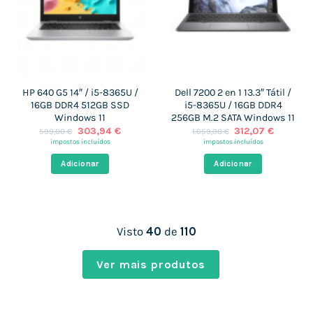
HP 640 G5 14″ / i5-8365U /
Dell 7200 2 en 1 13.3″ Tátil /
16GB DDR4 512GB SSD
i5-8365U / 16GB DDR4
Windows 11
256GB M.2 SATA Windows 11
O
O
O
O
303,94
€
312,07
€
599,00
€
1.659,00
€
preço
preço
preço
preço
impostos incluídos
impostos incluídos
original
atual
original
atual
era:
é:
era:
é:
Adicionar
Adicionar
599,00 €.
303,94 €.
1.659,00 €.
312,07 €
Visto
40
de
110
Ver mais produtos