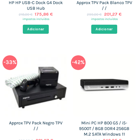
HP HP USB-C Dock G4 Dock
Approx TPV Pack Blanco TPV
USB Hub
/ /
O
O
O
O
175,86
€
201,27
€
218,00
€
299,00
€
preço
preço
preço
preço
impostos incluídos
impostos incluídos
original
atual
original
atual
era:
é:
era:
é:
Adicionar
Adicionar
218,00 €.
175,86 €.
299,00 €.
201,27 €.
-33%
-42%
Approx TPV Pack Negro TPV
Mini PC HP 800 G5 / i5-
/ /
9500T / 8GB DDR4 256GB
M.2 SATA Windows 11