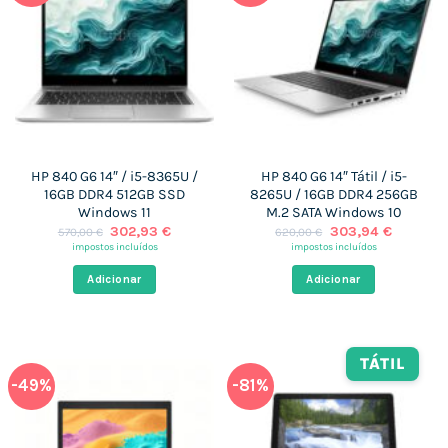
HP 840 G6 14″ / i5-8365U /
HP 840 G6 14″ Tátil / i5-
16GB DDR4 512GB SSD
8265U / 16GB DDR4 256GB
Windows 11
M.2 SATA Windows 10
O
O
O
O
302,93
€
303,94
€
570,00
€
620,00
€
preço
preço
preço
preço
impostos incluídos
impostos incluídos
original
atual
original
atual
era:
é:
era:
é:
Adicionar
Adicionar
570,00 €.
302,93 €.
620,00 €.
303,94 
TÁTIL
-49%
-81%