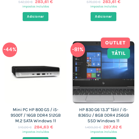
O
O
O
O
283,61
€
283,61
€
542,00
€
570,00
€
preço
preço
preço
preço
impostos incluídos
impostos incluídos
original
atual
original
atual
era:
é:
era:
é:
Adicionar
Adicionar
542,00 €.
283,61 €.
570,00 €.
283,61 €
OUTLET
-44%
-81%
TÁTIL
Mini PC HP 800 G5 / i5-
HP 830 G6 13.3″ Tátil / i5-
9500T / 16GB DDR4 512GB
8365U / 8GB DDR4 256GB
M.2 SATA Windows 11
SSD Windows 11
O
O
O
O
284,63
€
287,62
€
510,00
€
1.499,00
€
preço
preço
preço
preço
impostos incluídos
impostos incluídos
original
atual
original
atual