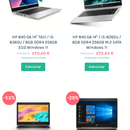
HP 840 G6 14″ Tátil / i5-
HP 840 G6 14″ / i5-8265U /
8365U / 8GB DDR4 256GB
8GB DDR4 256GB M.2 SATA
SSD Windows 11
Windows 11
O
O
O
O
270,40
€
272,43
€
579,00
€
388,00
€
preço
preço
preço
preço
impostos incluídos
impostos incluídos
original
atual
original
atual
era:
é:
era:
é:
Adicionar
Adicionar
579,00 €.
270,40 €.
388,00 €.
272,43 €
-53%
-29%