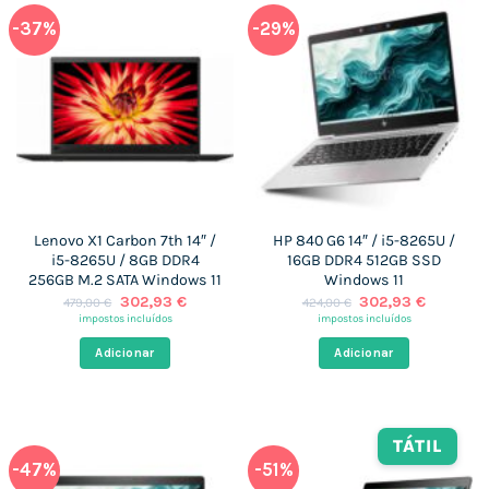
-37%
-29%
Lenovo X1 Carbon 7th 14″ /
HP 840 G6 14″ / i5-8265U /
i5-8265U / 8GB DDR4
16GB DDR4 512GB SSD
256GB M.2 SATA Windows 11
Windows 11
O
O
O
O
302,93
€
302,93
€
479,00
€
424,00
€
preço
preço
preço
preço
impostos incluídos
impostos incluídos
original
atual
original
atual
era:
é:
era:
é:
Adicionar
Adicionar
479,00 €.
302,93 €.
424,00 €.
302,93 €
TÁTIL
-47%
-51%