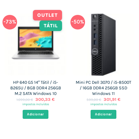
OUTLET
-73%
-50%
TÁTIL
HP 640 G5 14″ Tátil / i5-
Mini PC Dell 3070 / i5-8500T
8265U / 8GB DDR4 256GB
/ 16GB DDR4 256GB SSD
M.2 SATA Windows 10
Windows 11
O
O
O
O
300,33
€
301,91
€
1.099,00
€
599,00
€
preço
preço
preço
preço
impostos incluídos
impostos incluídos
original
atual
original
atual
era:
é:
era:
é:
Adicionar
Adicionar
1.099,00 €.
300,33 €.
599,00 €.
301,91 €.