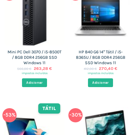
Mini PC Dell 3070 / i5-8500T
HP 840 G6 14″ Tátil / i5-
/ 8GB DDR4 256GB SSD
8365U / 8GB DDR4 256GB
Windows 11
SSD Windows 11
O
O
O
O
263,28
€
270,40
€
566,00
€
412,00
€
preço
preço
preço
preço
impostos incluídos
impostos incluídos
original
atual
original
atual
era:
é:
era:
é:
Adicionar
Adicionar
566,00 €.
263,28 €.
412,00 €.
270,40 €
TÁTIL
-53%
-30%