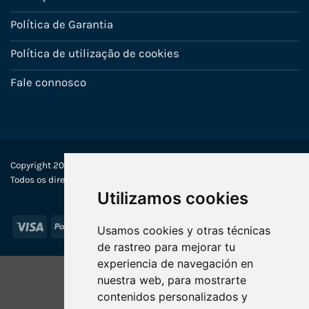
Política de Garantia
Política de utilização de cookies
Fale connosco
Copyright 2022-2025 © Ecosistemas Informáticos España SL –
Todos os direitos reservados
Utilizamos cookies
Visa
PayPal
Stripe
MasterCard
Usamos cookies y otras técnicas
de rastreo para mejorar tu
experiencia de navegación en
nuestra web, para mostrarte
contenidos personalizados y