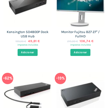
Kensington SD4800P Dock
Monitor Fujitsu B27 27″ /
USB Hub
FullHD
O
O
O
O
49,81
€
106,74
€
199,00
€
215,00
€
preço
preço
preço
preço
impostos incluídos
impostos incluídos
original
atual
original
atual
era:
é:
era:
é:
Adicionar
Adicionar
199,00 €.
49,81 €.
215,00 €.
106,74 €
-62%
-19%