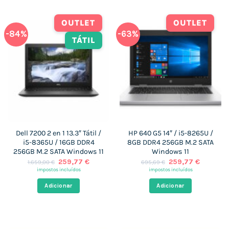
OUTLET
OUTLET
-84%
-63%
TÁTIL
Dell 7200 2 en 1 13.3″ Tátil /
HP 640 G5 14″ / i5-8265U /
i5-8365U / 16GB DDR4
8GB DDR4 256GB M.2 SATA
256GB M.2 SATA Windows 11
Windows 11
O
O
O
O
259,77
€
259,77
€
1.659,00
€
695,69
€
preço
preço
preço
preço
impostos incluídos
impostos incluídos
original
atual
original
atual
era:
é:
era:
é:
Adicionar
Adicionar
1.659,00 €.
259,77 €.
695,69 €.
259,77 