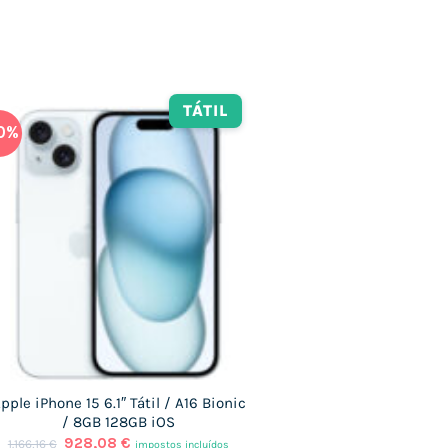
TÁTIL
0%
pple iPhone 15 6.1″ Tátil / A16 Bionic
/ 8GB 128GB iOS
O
O
928,08
€
1.166,16
€
impostos incluídos