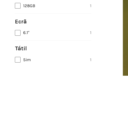
128GB
1
Ecrã
6.1"
1
Tátil
Sim
1