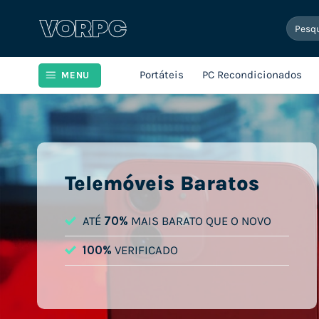
Skip
Pesqui
to
por:
content
Portáteis
PC Recondicionados
MENU
Telemóveis Baratos
ATÉ
70%
MAIS BARATO QUE O NOVO
100%
VERIFICADO