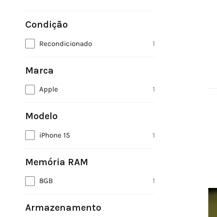
Condição
Recondicionado
1
Marca
Apple
1
Modelo
OUTLET DE
iPhone 15
1
INFORMÁTICA
45 PRODUTOS
Memória RAM
8GB
1
Armazenamento