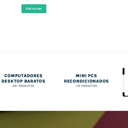
preço
preço
original
atual
Adicionar
era:
é:
1.166,16 €.
928,08 €.
COMPUTADORES
MINI PCS
DESKTOP BARATOS
RECONDICIONADOS
291 PRODUTOS
112 PRODUTOS