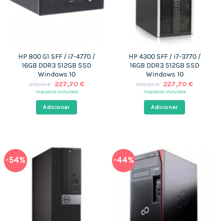
HP 800 G1 SFF / i7-4770 /
HP 4300 SFF / i7-3770 /
16GB DDR3 512GB SSD
16GB DDR3 512GB SSD
Windows 10
Windows 10
O
O
O
O
227,70
€
227,70
€
379,00
€
999,00
€
preço
preço
preço
preço
impostos incluídos
impostos incluídos
original
atual
original
atual
era:
é:
era:
é:
Adicionar
Adicionar
379,00 €.
227,70 €.
999,00 €.
227,70 €
-54%
-44%