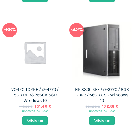
-66%
-42%
VORPC TORRE / i7-4770 /
HP 8300 SFF / i7-3770 / 8GB
8GB DDR3 256GB SSD
DDR3 256GB SSD Windows
Windows 10
10
O
O
O
O
151,46
€
172,81
€
449,00
€
300,00
€
preço
preço
preço
preço
impostos incluídos
impostos incluídos
original
atual
original
atual
era:
é:
era:
é:
Adicionar
Adicionar
449,00 €.
151,46 €.
300,00 €.
172,81 €.