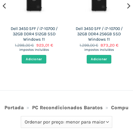
Dell 3450 SFF / i7-10700 /
Dell 3450 SFF / i7-10700 /
32GB DDR4 512GB SSD
32GB DDR4 256GB SSD
Windows 11
Windows 11
O
O
O
O
1.298,00
€
923,01
€
1.299,00
€
873,20
€
preço
preço
preço
preço
impostos incluídos
impostos incluídos
original
atual
original
atual
era:
é:
era:
é:
Adicionar
Adicionar
 €.
1.298,00 €.
923,01 €.
1.299,00 €.
873,20 
Portada
»
PC Recondicionados Baratos
»
Computa