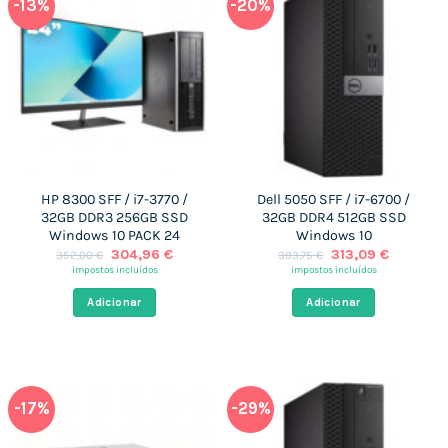
-13%
-20%
HP 8300 SFF / i7-3770 /
Dell 5050 SFF / i7-6700 /
32GB DDR3 256GB SSD
32GB DDR4 512GB SSD
Windows 10 PACK 24
Windows 10
O
O
O
O
304,96
€
313,09
€
352,00
€
393,75
€
preço
preço
preço
preço
impostos incluídos
impostos incluídos
original
atual
original
atual
era:
é:
era:
é:
Adicionar
Adicionar
352,00 €.
304,96 €.
393,75 €.
313,09 €
-17%
-29%