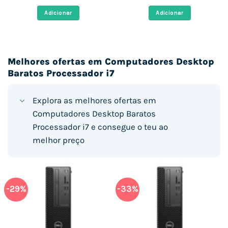
original
atual
original
atual
era:
é:
era:
é:
Adicionar
Adicionar
€.
412,00 €.
322,24 €.
393,00 €.
335,45 €
Melhores ofertas em Computadores Desktop
Baratos Processador i7
Explora as melhores ofertas em
Computadores Desktop Baratos
Processador i7 e consegue o teu ao
melhor preço
-29%
-33%