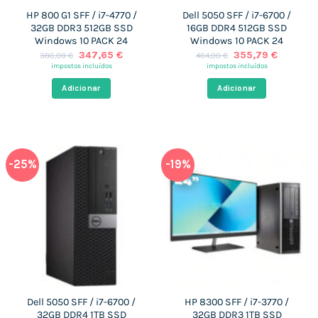
HP 800 G1 SFF / i7-4770 /
Dell 5050 SFF / i7-6700 /
32GB DDR3 512GB SSD
16GB DDR4 512GB SSD
Windows 10 PACK 24
Windows 10 PACK 24
O
O
O
O
347,65
€
355,79
€
386,00
€
464,00
€
preço
preço
preço
preço
impostos incluídos
impostos incluídos
original
atual
original
atual
era:
é:
era:
é:
Adicionar
Adicionar
386,00 €.
347,65 €.
464,00 €.
355,79 
-25%
-19%
Dell 5050 SFF / i7-6700 /
HP 8300 SFF / i7-3770 /
32GB DDR4 1TB SSD
32GB DDR3 1TB SSD