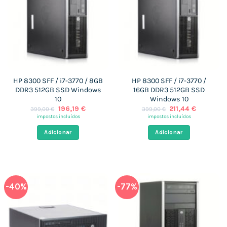
HP 8300 SFF / i7-3770 / 8GB
HP 8300 SFF / i7-3770 /
DDR3 512GB SSD Windows
16GB DDR3 512GB SSD
10
Windows 10
O
O
O
O
196,19
€
211,44
€
399,00
€
399,00
€
preço
preço
preço
preço
impostos incluídos
impostos incluídos
original
atual
original
atual
era:
é:
era:
é:
Adicionar
Adicionar
399,00 €.
196,19 €.
399,00 €.
211,44 €.
-40%
-77%