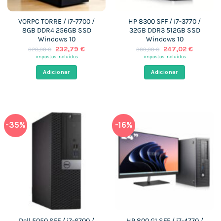
VORPC TORRE / i7-7700 /
HP 8300 SFF / i7-3770 /
8GB DDR4 256GB SSD
32GB DDR3 512GB SSD
Windows 10
Windows 10
O
O
O
O
232,79
€
247,02
€
628,00
€
399,00
€
preço
preço
preço
preço
impostos incluídos
impostos incluídos
original
atual
original
atual
era:
é:
era:
é:
Adicionar
Adicionar
628,00 €.
232,79 €.
399,00 €.
247,02 €
-35%
-16%
Dell 5050 SFF / i7-6700 /
HP 800 G1 SFF / i7-4770 /