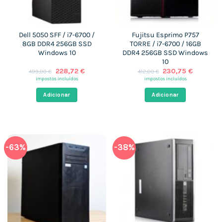
Dell 5050 SFF / i7-6700 /
Fujitsu Esprimo P757
8GB DDR4 256GB SSD
TORRE / i7-6700 / 16GB
Windows 10
DDR4 256GB SSD Windows
10
O
O
O
O
228,72
€
230,75
€
499,00
€
412,00
€
preço
preço
preço
preço
impostos incluídos
impostos incluídos
original
atual
original
atual
era:
é:
era:
é:
Adicionar
Adicionar
499,00 €.
228,72 €.
412,00 €.
230,75 €
-63%
-38%