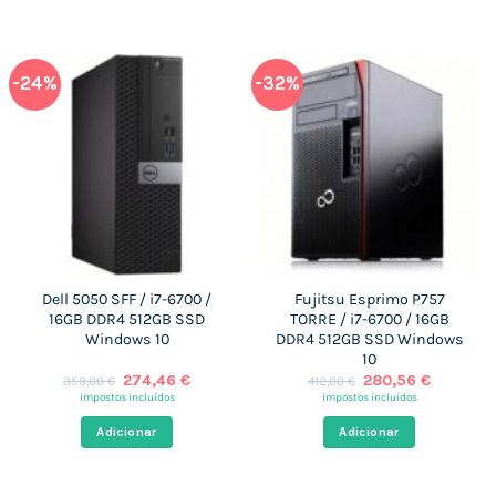
-24%
-32%
Dell 5050 SFF / i7-6700 /
Fujitsu Esprimo P757
16GB DDR4 512GB SSD
TORRE / i7-6700 / 16GB
Windows 10
DDR4 512GB SSD Windows
10
O
O
O
O
274,46
€
280,56
€
359,00
€
412,00
€
preço
preço
preço
preço
impostos incluídos
impostos incluídos
original
atual
original
atual
era:
é:
era:
é:
Adicionar
Adicionar
359,00 €.
274,46 €.
412,00 €.
280,56 €