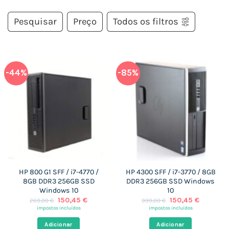
Pesquisar
Preço
Todos os filtros
-44%
-85%
HP 800 G1 SFF / i7-4770 /
HP 4300 SFF / i7-3770 / 8GB
8GB DDR3 256GB SSD
DDR3 256GB SSD Windows
Windows 10
10
O
O
O
O
150,45
€
150,45
€
269,00
€
999,00
€
preço
preço
preço
preço
impostos incluídos
impostos incluídos
original
atual
original
atual
era:
é:
era:
é:
Adicionar
Adicionar
269,00 €.
150,45 €.
999,00 €.
150,45 €