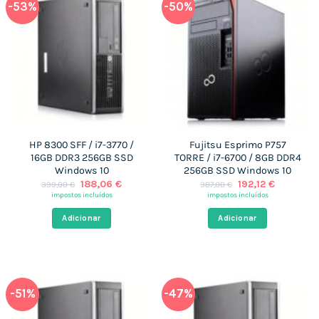
-53%
-50%
HP 8300 SFF / i7-3770 /
Fujitsu Esprimo P757
16GB DDR3 256GB SSD
TORRE / i7-6700 / 8GB DDR4
Windows 10
256GB SSD Windows 10
O
O
O
O
188,06
€
192,12
€
399,00
€
387,00
€
preço
preço
preço
preço
impostos incluídos
impostos incluídos
original
atual
original
atual
era:
é:
era:
é:
Adicionar
Adicionar
399,00 €.
188,06 €.
387,00 €.
192,12 €.
-51%
-47%