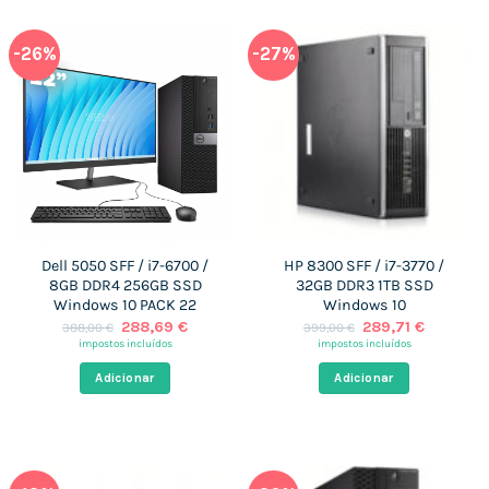
-26%
-27%
Dell 5050 SFF / i7-6700 /
HP 8300 SFF / i7-3770 /
8GB DDR4 256GB SSD
32GB DDR3 1TB SSD
Windows 10 PACK 22
Windows 10
O
O
O
O
288,69
€
289,71
€
388,00
€
399,00
€
preço
preço
preço
preço
impostos incluídos
impostos incluídos
original
atual
original
atual
era:
é:
era:
é:
Adicionar
Adicionar
388,00 €.
288,69 €.
399,00 €.
289,71 €