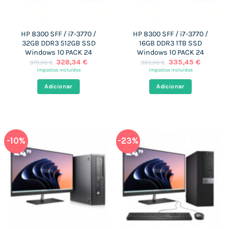
HP 8300 SFF / i7-3770 /
HP 8300 SFF / i7-3770 /
32GB DDR3 512GB SSD
16GB DDR3 1TB SSD
Windows 10 PACK 24
Windows 10 PACK 24
O
O
O
O
328,34
€
335,45
€
379,00
€
393,00
€
preço
preço
preço
preço
impostos incluídos
impostos incluídos
original
atual
original
atual
era:
é:
era:
é:
Adicionar
Adicionar
379,00 €.
328,34 €.
393,00 €.
335,45 
-10%
-23%