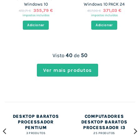
Windows 10
Windows 10 PACK 24
O
O
O
O
355,79
€
371,03
€
472,71
€
457,00
€
preço
preço
preço
preço
impostos incluídos
impostos incluídos
original
atual
original
atual
era:
é:
era:
é:
Adicionar
Adicionar
472,71 €.
355,79 €.
457,00 €.
371,03 €
Visto
40
de
50
Ver mais produtos
COMPUTADORES
DESKTOP BARATOS
COMPUTADORES
PROCESSADOR
DESKTOP BARATOS
PENTIUM
PROCESSADOR I3
3 PRODUTOS
25 PRODUTOS