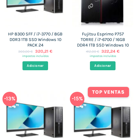
HP 8300 SFF / i7-3770 / 8GB
Fujitsu Esprimo P757
DDR3 1TB SSD Windows 10
TORRE / i7-6700 / 16GB
PACK 24
DDR4 1TB SSD Windows 10
O
O
O
O
320,21
€
322,24
€
360,00
€
412,00
€
preço
preço
preço
preço
impostos incluídos
impostos incluídos
original
atual
original
atual
era:
é:
era:
é:
Adicionar
Adicionar
360,00 €.
320,21 €.
412,00 €.
322,24 €
TOP VENTAS
-13%
-15%