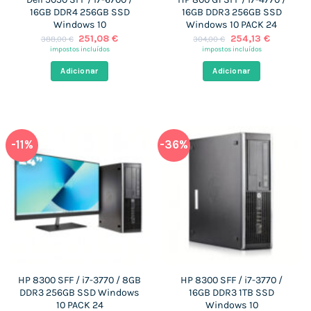
16GB DDR4 256GB SSD
16GB DDR3 256GB SSD
Windows 10
Windows 10 PACK 24
O
O
O
O
251,08
€
254,13
€
388,00
€
304,00
€
preço
preço
preço
preço
impostos incluídos
impostos incluídos
original
atual
original
atual
era:
é:
era:
é:
Adicionar
Adicionar
388,00 €.
251,08 €.
304,00 €.
254,13 €
-11%
-36%
HP 8300 SFF / i7-3770 / 8GB
HP 8300 SFF / i7-3770 /
DDR3 256GB SSD Windows
16GB DDR3 1TB SSD
10 PACK 24
Windows 10