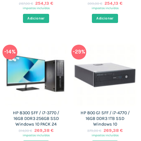
O
O
O
O
254,13
€
254,13
€
287,00
€
399,00
€
preço
preço
preço
preço
impostos incluídos
impostos incluídos
original
atual
original
atual
era:
é:
era:
é:
Adicionar
Adicionar
287,00 €.
254,13 €.
399,00 €.
254,13 €
-14%
-29%
HP 8300 SFF / i7-3770 /
HP 800 G1 SFF / i7-4770 /
16GB DDR3 256GB SSD
16GB DDR3 1TB SSD
Windows 10 PACK 24
Windows 10
O
O
O
O
269,38
€
269,38
€
314,00
€
379,00
€
preço
preço
preço
preço
impostos incluídos
impostos incluídos
original
atual
original
atual