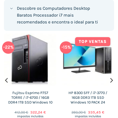
Descobre os Computadores Desktop
Baratos Processador i7 mais
recomendados e encontra o ideal para ti
TOP VENTAS
-22%
-15%
Fujitsu Esprimo P757
HP 8300 SFF / i7-3770 /
TORRE / i7-6700 / 16GB
16GB DDR3 1TB SSD
DDR4 1TB SSD Windows 10
Windows 10 PACK 24
O
O
O
O
412,00
€
322,24
€
393,00
€
335,45
€
preço
preço
preço
preço
impostos incluídos
impostos incluídos