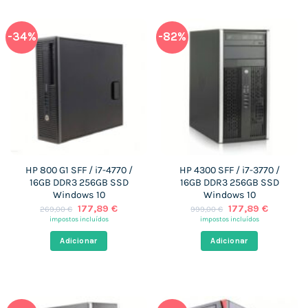
-34%
-82%
HP 800 G1 SFF / i7-4770 /
HP 4300 SFF / i7-3770 /
16GB DDR3 256GB SSD
16GB DDR3 256GB SSD
Windows 10
Windows 10
O
O
O
O
177,89
€
177,89
€
269,00
€
999,00
€
preço
preço
preço
preço
impostos incluídos
impostos incluídos
original
atual
original
atual
era:
é:
era:
é:
Adicionar
Adicionar
269,00 €.
177,89 €.
999,00 €.
177,89 €