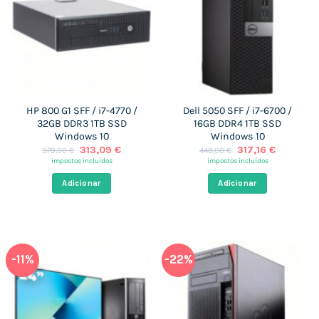
HP 800 G1 SFF / i7-4770 /
Dell 5050 SFF / i7-6700 /
32GB DDR3 1TB SSD
16GB DDR4 1TB SSD
Windows 10
Windows 10
O
O
O
O
313,09
€
317,16
€
379,00
€
448,00
€
preço
preço
preço
preço
impostos incluídos
impostos incluídos
original
atual
original
atual
era:
é:
era:
é:
Adicionar
Adicionar
379,00 €.
313,09 €.
448,00 €.
317,16 €.
-11%
-22%