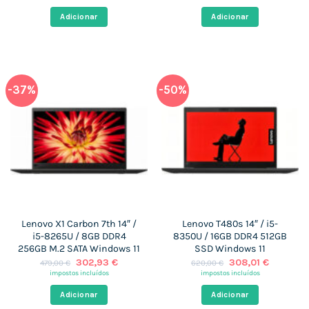
original
atual
original
atual
era:
é:
era:
é:
Adicionar
Adicionar
425,00 €.
296,83 €.
377,00 €.
296,83 €
-37%
-50%
Lenovo X1 Carbon 7th 14″ /
Lenovo T480s 14″ / i5-
i5-8265U / 8GB DDR4
8350U / 16GB DDR4 512GB
256GB M.2 SATA Windows 11
SSD Windows 11
O
O
O
O
302,93
€
308,01
€
479,00
€
620,00
€
preço
preço
preço
preço
impostos incluídos
impostos incluídos
original
atual
original
atual
era:
é:
era:
é:
Adicionar
Adicionar
479,00 €.
302,93 €.
620,00 €.
308,01 €