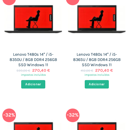
Lenovo T480s 14″ / i5-
Lenovo T480s 14″ / i5-
8350U / 8GB DDR4 256GB
8365U / 8GB DDR4 256GB
SSD Windows 11
SSD Windows 11
O
O
O
O
270,40
€
270,40
€
599,00
€
412,00
€
preço
preço
preço
preço
impostos incluídos
impostos incluídos
original
atual
original
atual
era:
é:
era:
é:
Adicionar
Adicionar
599,00 €.
270,40 €.
412,00 €.
270,40 €
-32%
-32%