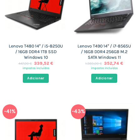
Lenovo T480 14″ / i5-8250U
Lenovo T490 14″ / i7-8565U
/ 16GB DDR4 1TB SSD
/ 16GB DDR4 256GB M.2
Windows 10
SATA Windows 11
O
O
O
O
339,52
€
352,74
€
447,00
€
1.389,00
€
preço
preço
preço
preço
impostos incluídos
impostos incluídos
original
atual
original
atual
era:
é:
era:
é:
Adicionar
Adicionar
447,00 €.
339,52 €.
1.389,00 €.
352,74 
-41%
-43%