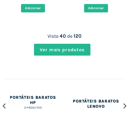
original
atual
original
atual
era:
é:
era:
é:
Adicionar
Adicionar
718,49 €.
380,48 €.
599,00 €.
383,23 
Visto
40
de
120
Ver mais produtos
PORTÁTEIS BARATOS
PORTÁTEIS BARATOS
HP
LENOVO
2 PRODUTOS