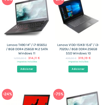
Lenovo T490 14″ / i7-8565U
Lenovo V130-15IKB 15.6″ / i3-
/ 8GB DDR4 256GB M.2 SATA
7020U / 8GB DDR4 256GB
Windows 11
SSD Windows 10
O
O
O
O
314,11
€
319,19
€
1.299,00
€
438,00
€
preço
preço
preço
preço
impostos incluídos
impostos incluídos
original
atual
original
atual
era:
é:
era:
é:
Adicionar
Adicionar
1.299,00 €.
314,11 €.
438,00 €.
319,19 €.
-24%
-75%