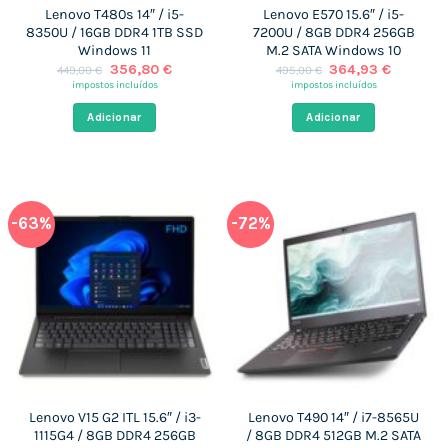
Lenovo T480s 14″ / i5-
Lenovo E570 15.6″ / i5-
8350U / 16GB DDR4 1TB SSD
7200U / 8GB DDR4 256GB
Windows 11
M.2 SATA Windows 10
O
O
O
O
356,80
€
364,93
€
449,00
€
495,00
€
preço
preço
preço
preço
impostos incluídos
impostos incluídos
original
atual
original
atual
era:
é:
era:
é:
Adicionar
Adicionar
449,00 €.
356,80 €.
495,00 €.
364,93 
-63%
-72%
Lenovo V15 G2 ITL 15.6″ / i3-
Lenovo T490 14″ / i7-8565U
1115G4 / 8GB DDR4 256GB
/ 8GB DDR4 512GB M.2 SATA