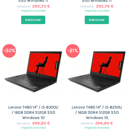
SSD Windows 11
SSD Windows 11
O
O
O
O
290,73
€
292,76
€
399,00
€
599,00
€
preço
preço
preço
preço
impostos incluídos
impostos incluídos
original
atual
original
atual
era:
é:
era:
é:
Adicionar
Adicionar
399,00 €.
290,73 €.
599,00 €.
292,76 €
-30%
-21%
Lenovo T480 14″ / i5-8350U
Lenovo T480 14″ / i5-8250U
/ 16GB DDR4 512GB SSD
/ 16GB DDR4 512GB SSD
Windows 10
Windows 10
O
O
O
O
296,83
€
296,83
€
425,00
€
377,00
€
preço
preço
preço
preço
impostos incluídos
impostos incluídos