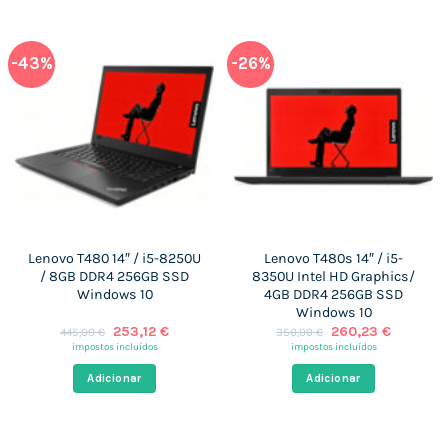
-43%
-26%
Lenovo T480 14″ / i5-8250U
Lenovo T480s 14″ / i5-
/ 8GB DDR4 256GB SSD
8350U Intel HD Graphics/
Windows 10
4GB DDR4 256GB SSD
Windows 10
O
O
O
O
253,12
€
260,23
€
445,00
€
350,00
€
preço
preço
preço
preço
impostos incluídos
impostos incluídos
original
atual
original
atual
era:
é:
era:
é:
Adicionar
Adicionar
445,00 €.
253,12 €.
350,00 €.
260,23 €