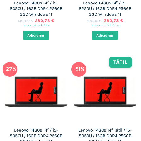
Lenovo T480s 14″ / i5-
Lenovo T480s 14″ / i5-
8350U / 16GB DDR4 256GB
8250U / 16GB DDR4 256GB
SSD Windows 11
SSD Windows 11
O
O
O
O
290,73
€
290,73
€
599,00
€
420,00
€
preço
preço
preço
preço
impostos incluídos
impostos incluídos
original
atual
original
atual
era:
é:
era:
é:
Adicionar
Adicionar
599,00 €.
290,73 €.
420,00 €.
290,73 €
TÁTIL
-27%
-51%
Lenovo T480s 14″ / i5-
Lenovo T480s 14″ Tátil / i5-
8350U / 16GB DDR4 256GB
8350U / 16GB DDR4 256GB