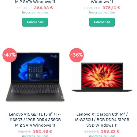
M.2 SATA Windows 11
Windows 11
O
O
O
O
364,93
€
375,10
€
999,00
€
1.359,00
€
preço
preço
preço
preço
impostos incluídos
impostos incluídos
original
atual
original
atual
era:
é:
era:
é:
Adicionar
Adicionar
999,00 €.
364,93 €.
1.359,00 €.
375,10 €
-47%
-36%
Lenovo V15 G2 ITL 15.6″ / i7-
Lenovo X1 Carbon 6th 14″ /
1165G7 / 12GB DDR4 256GB
i5-8250U / 8GB DDR4 512GB
M.2 SATA Windows 11
SSD Windows 11
O
O
O
O
380,48
€
383,23
€
718,49
€
599,00
€
preço
preço
preço
preço
impostos incluídos
impostos incluídos