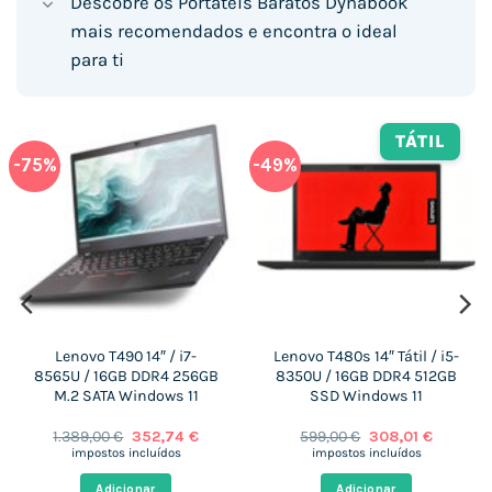
Descobre os Portáteis Baratos Dynabook
mais recomendados e encontra o ideal
para ti
TÁTIL
-75%
-49%
Lenovo T490 14″ / i7-
Lenovo T480s 14″ Tátil / i5-
8565U / 16GB DDR4 256GB
8350U / 16GB DDR4 512GB
M.2 SATA Windows 11
SSD Windows 11
O
O
O
O
1.389,00
€
352,74
€
599,00
€
308,01
€
preço
preço
preço
preço
impostos incluídos
impostos incluídos
original
atual
original
atual
era:
é:
era:
é:
Adicionar
Adicionar