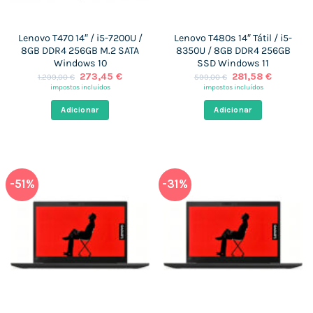
Lenovo T470 14″ / i5-7200U /
Lenovo T480s 14″ Tátil / i5-
8GB DDR4 256GB M.2 SATA
8350U / 8GB DDR4 256GB
Windows 10
SSD Windows 11
O
O
O
O
273,45
€
281,58
€
1.299,00
€
599,00
€
preço
preço
preço
preço
impostos incluídos
impostos incluídos
original
atual
original
atual
era:
é:
era:
é:
Adicionar
Adicionar
1.299,00 €.
273,45 €.
599,00 €.
281,58 €
-51%
-31%