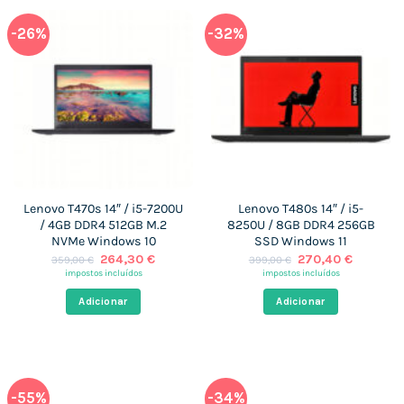
-26%
-32%
Lenovo T470s 14″ / i5-7200U
Lenovo T480s 14″ / i5-
/ 4GB DDR4 512GB M.2
8250U / 8GB DDR4 256GB
NVMe Windows 10
SSD Windows 11
O
O
O
O
264,30
€
270,40
€
359,00
€
399,00
€
preço
preço
preço
preço
impostos incluídos
impostos incluídos
original
atual
original
atual
era:
é:
era:
é:
Adicionar
Adicionar
359,00 €.
264,30 €.
399,00 €.
270,40 
-55%
-34%