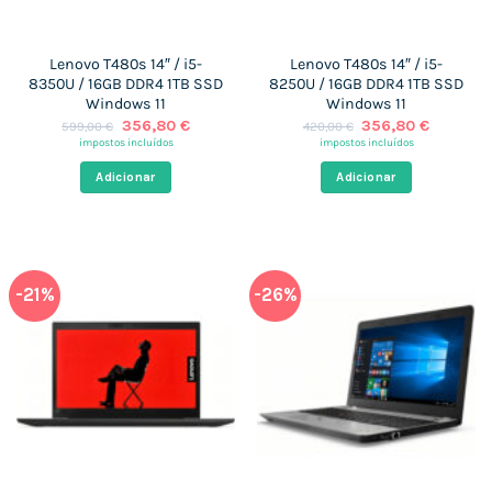
Lenovo T480s 14″ / i5-
Lenovo T480s 14″ / i5-
8350U / 16GB DDR4 1TB SSD
8250U / 16GB DDR4 1TB SSD
Windows 11
Windows 11
O
O
O
O
356,80
€
356,80
€
599,00
€
420,00
€
preço
preço
preço
preço
impostos incluídos
impostos incluídos
original
atual
original
atual
era:
é:
era:
é:
Adicionar
Adicionar
599,00 €.
356,80 €.
420,00 €.
356,80 
-21%
-26%