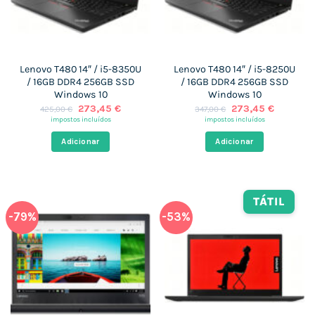
Lenovo T480 14″ / i5-8350U
Lenovo T480 14″ / i5-8250U
/ 16GB DDR4 256GB SSD
/ 16GB DDR4 256GB SSD
Windows 10
Windows 10
O
O
O
O
273,45
€
273,45
€
425,00
€
347,00
€
preço
preço
preço
preço
impostos incluídos
impostos incluídos
original
atual
original
atual
era:
é:
era:
é:
Adicionar
Adicionar
425,00 €.
273,45 €.
347,00 €.
273,45 €
TÁTIL
-79%
-53%