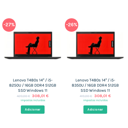
-27%
-26%
Lenovo T480s 14″ / i5-
Lenovo T480s 14″ / i5-
8250U / 16GB DDR4 512GB
8350U / 16GB DDR4 512GB
SSD Windows 11
SSD Windows 11
O
O
O
O
308,01
€
308,01
€
420,00
€
419,00
€
preço
preço
preço
preço
impostos incluídos
impostos incluídos
original
atual
original
atual
era:
é:
era:
é:
Adicionar
Adicionar
420,00 €.
308,01 €.
419,00 €.
308,01 €