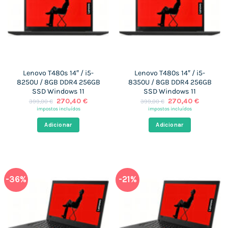
Lenovo T480s 14″ / i5-
Lenovo T480s 14″ / i5-
8250U / 8GB DDR4 256GB
8350U / 8GB DDR4 256GB
SSD Windows 11
SSD Windows 11
O
O
O
O
270,40
€
270,40
€
399,00
€
399,00
€
preço
preço
preço
preço
impostos incluídos
impostos incluídos
original
atual
original
atual
era:
é:
era:
é:
Adicionar
Adicionar
399,00 €.
270,40 €.
399,00 €.
270,40 
-36%
-21%