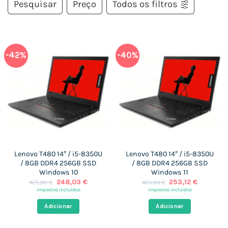
Pesquisar
Preço
Todos os filtros
-42%
-40%
Lenovo T480 14″ / i5-8350U
Lenovo T480 14″ / i5-8350U
/ 8GB DDR4 256GB SSD
/ 8GB DDR4 256GB SSD
Windows 10
Windows 11
O
O
O
O
248,03
€
253,12
€
425,00
€
425,00
€
preço
preço
preço
preço
impostos incluídos
impostos incluídos
original
atual
original
atual
era:
é:
era:
é:
Adicionar
Adicionar
425,00 €.
248,03 €.
425,00 €.
253,12 €.