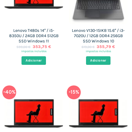
Lenovo T480s 14″ / i5-
Lenovo V130-15IKB 15.6″ / i3-
8350U / 24GB DDR4 512GB
7020U / 12GB DDR4 256GB
SSD Windows 11
SSD Windows 10
O
O
O
O
353,75
€
355,79
€
599,00
€
619,00
€
preço
preço
preço
preço
impostos incluídos
impostos incluídos
original
atual
original
atual
era:
é:
era:
é:
Adicionar
Adicionar
599,00 €.
353,75 €.
619,00 €.
355,79 €
-40%
-15%