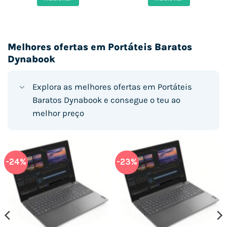
8 €.
1.389,00 €.
352,74 €.
599,00 €.
308,01 €
Melhores ofertas em Portáteis Baratos
Dynabook
Explora as melhores ofertas em Portáteis
Baratos Dynabook e consegue o teu ao
melhor preço
-24%
-23%