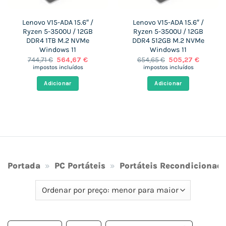
Lenovo V15-ADA 15.6″ /
Lenovo V15-ADA 15.6″ /
Ryzen 5-3500U / 12GB
Ryzen 5-3500U / 12GB
DDR4 1TB M.2 NVMe
DDR4 512GB M.2 NVMe
Windows 11
Windows 11
O
O
O
O
744,71
€
564,67
€
654,65
€
505,27
€
preço
preço
preço
preço
impostos incluídos
impostos incluídos
original
atual
original
atual
era:
é:
era:
é:
Adicionar
Adicionar
 €.
744,71 €.
564,67 €.
654,65 €.
505,27 €
Portada
»
PC Portáteis
»
Portáteis Recondicionad