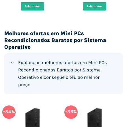
original
atual
original
atual
era:
é:
era:
é:
Adicionar
Adicionar
 €.
415,00 €.
252,10 €.
653,00 €.
422,88 €
Melhores ofertas em Mini PCs
Recondicionados Baratos por Sistema
Operativo
Explora as melhores ofertas em Mini PCs
Recondicionados Baratos por Sistema
Operativo e consegue o teu ao melhor
preço
-34%
-36%