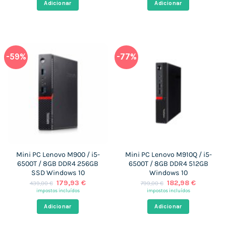
Adicionar
Adicionar
249,00 €.
173,88 €.
830,00 €.
179,93 €
-59%
-77%
Mini PC Lenovo M900 / i5-
Mini PC Lenovo M910Q / i5-
6500T / 8GB DDR4 256GB
6500T / 8GB DDR4 512GB
SSD Windows 10
Windows 10
O
O
O
O
179,93
€
182,98
€
439,00
€
799,00
€
preço
preço
preço
preço
impostos incluídos
impostos incluídos
original
atual
original
atual
era:
é:
era:
é:
Adicionar
Adicionar
439,00 €.
179,93 €.
799,00 €.
182,98 €