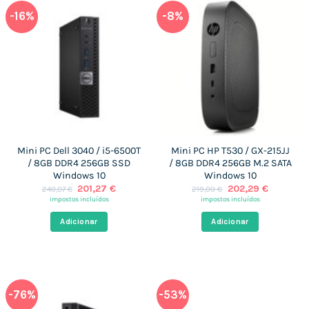
-16%
-8%
Mini PC Dell 3040 / i5-6500T
Mini PC HP T530 / GX-215JJ
/ 8GB DDR4 256GB SSD
/ 8GB DDR4 256GB M.2 SATA
Windows 10
Windows 10
O
O
O
O
201,27
€
202,29
€
240,07
€
219,00
€
preço
preço
preço
preço
impostos incluídos
impostos incluídos
original
atual
original
atual
era:
é:
era:
é:
Adicionar
Adicionar
240,07 €.
201,27 €.
219,00 €.
202,29 €
-76%
-53%