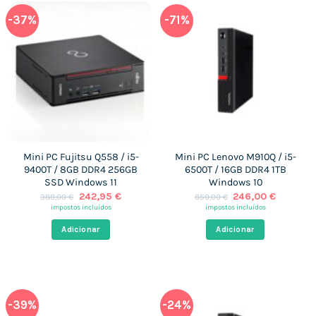
-37%
-71%
Mini PC Fujitsu Q558 / i5-
Mini PC Lenovo M910Q / i5-
9400T / 8GB DDR4 256GB
6500T / 16GB DDR4 1TB
SSD Windows 11
Windows 10
O
O
O
O
242,95
€
246,00
€
388,00
€
850,00
€
preço
preço
preço
preço
impostos incluídos
impostos incluídos
original
atual
original
atual
era:
é:
era:
é:
Adicionar
Adicionar
388,00 €.
242,95 €.
850,00 €.
246,00 
-39%
-24%