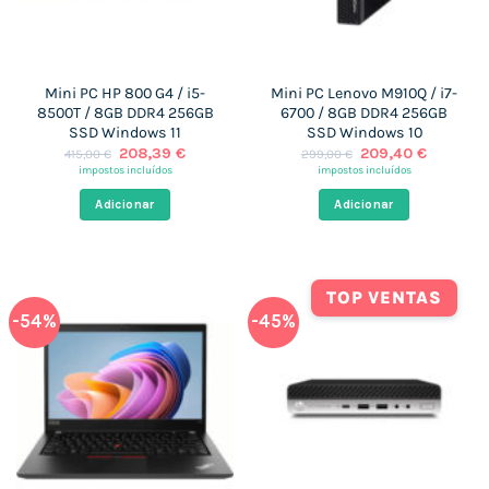
Mini PC HP 800 G4 / i5-
Mini PC Lenovo M910Q / i7-
8500T / 8GB DDR4 256GB
6700 / 8GB DDR4 256GB
SSD Windows 11
SSD Windows 10
O
O
O
O
208,39
€
209,40
€
415,00
€
299,00
€
preço
preço
preço
preço
impostos incluídos
impostos incluídos
original
atual
original
atual
era:
é:
era:
é:
Adicionar
Adicionar
415,00 €.
208,39 €.
299,00 €.
209,40 
TOP VENTAS
-54%
-45%