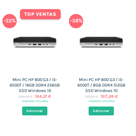
TOP VENTAS
-22%
-38%
Mini PC HP 800 G3 / i5-
Mini PC HP 800 G3 / i5-
6500T / 16GB DDR4 256GB
6500T / 8GB DDR4 512GB
SSD Windows 10
SSD Windows 10
O
O
O
O
194,21
€
197,26
€
249,00
€
319,00
€
preço
preço
preço
preço
impostos incluídos
impostos incluídos
original
atual
original
atual
era:
é:
era:
é:
Adicionar
Adicionar
249,00 €.
194,21 €.
319,00 €.
197,26 €.