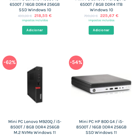
6500T / 16GB DDR4 256GB
6500T / 8GB DDR4 1TB
SSD Windows 10
Windows 10
O
O
O
O
218,55
€
225,67
€
499,00
€
799,00
€
preço
preço
preço
preço
impostos incluídos
impostos incluídos
original
atual
original
atual
era:
é:
era:
é:
Adicionar
Adicionar
499,00 €.
218,55 €.
799,00 €.
225,67 €
-62%
-54%
Mini PC Lenovo M920Q / i5-
Mini PC HP 800 G4 / i5-
8500T / 8GB DDR4 256GB
8500T / 16GB DDR4 256GB
M.2 NVMe Windows 11
SSD Windows 11