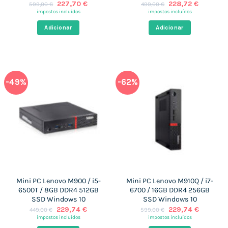
O
O
O
O
227,70
€
228,72
€
599,00
€
499,00
€
preço
preço
preço
preço
impostos incluídos
impostos incluídos
original
atual
original
atual
era:
é:
era:
é:
Adicionar
Adicionar
599,00 €.
227,70 €.
499,00 €.
228,72 €
-49%
-62%
Mini PC Lenovo M900 / i5-
Mini PC Lenovo M910Q / i7-
6500T / 8GB DDR4 512GB
6700 / 16GB DDR4 256GB
SSD Windows 10
SSD Windows 10
O
O
O
O
229,74
€
229,74
€
449,00
€
599,00
€
preço
preço
preço
preço
impostos incluídos
impostos incluídos
original
atual
original
atual