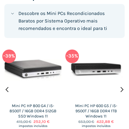
Descobre os Mini PCs Recondicionados
Baratos por Sistema Operativo mais
recomendados e encontra o ideal para ti
-39%
-35%
Mini PC HP 800 G4 / i5-
Mini PC HP 600 G5 / i5-
8500T / 16GB DDR4 512GB
9500T / 16GB DDR4 1TB
SSD Windows 11
Windows 11
O
O
O
O
415,00
€
252,10
€
653,00
€
422,88
€
preço
preço
preço
preço
impostos incluídos
impostos incluídos