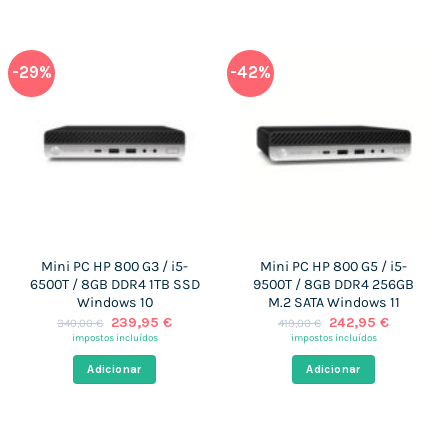
-29%
-42%
Mini PC HP 800 G3 / i5-
Mini PC HP 800 G5 / i5-
6500T / 8GB DDR4 1TB SSD
9500T / 8GB DDR4 256GB
Windows 10
M.2 SATA Windows 11
O
O
O
O
239,95
€
242,95
€
340,00
€
419,00
€
preço
preço
preço
preço
impostos incluídos
impostos incluídos
original
atual
original
atual
era:
é:
era:
é:
Adicionar
Adicionar
340,00 €.
239,95 €.
419,00 €.
242,95 €