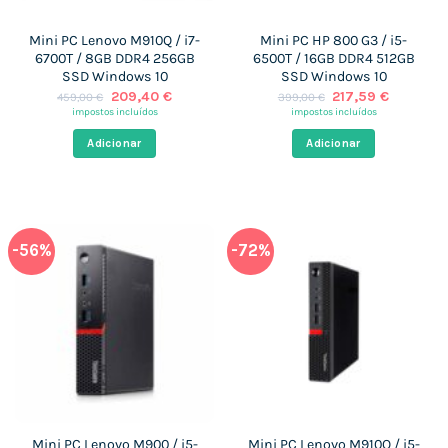
Mini PC Lenovo M910Q / i7-
Mini PC HP 800 G3 / i5-
6700T / 8GB DDR4 256GB
6500T / 16GB DDR4 512GB
SSD Windows 10
SSD Windows 10
O
O
O
O
209,40
€
217,59
€
459,00
€
399,00
€
preço
preço
preço
preço
impostos incluídos
impostos incluídos
original
atual
original
atual
era:
é:
era:
é:
Adicionar
Adicionar
459,00 €.
209,40 €.
399,00 €.
217,59 €
-56%
-72%
Mini PC Lenovo M900 / i5-
Mini PC Lenovo M910Q / i5-