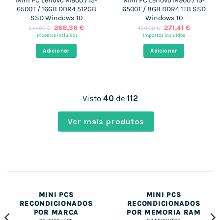
Mini PC Lenovo M900 / i5-
Mini PC Lenovo M900 / i5-
6500T / 16GB DDR4 512GB
6500T / 8GB DDR4 1TB SSD
SSD Windows 10
Windows 10
O
O
O
O
268,36
€
271,41
€
544,00
€
499,00
€
preço
preço
preço
preço
impostos incluídos
impostos incluídos
original
atual
original
atual
era:
é:
era:
é:
Adicionar
Adicionar
544,00 €.
268,36 €.
499,00 €.
271,41 €.
Visto
40
de
112
Ver mais produtos
MINI PCS
MINI PCS
RECONDICIONADOS
RECONDICIONADOS
POR MARCA
POR MEMORIA RAM