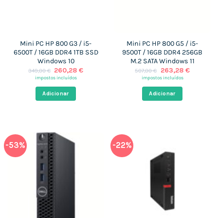
Mini PC HP 800 G3 / i5-
Mini PC HP 800 G5 / i5-
6500T / 16GB DDR4 1TB SSD
9500T / 16GB DDR4 256GB
Windows 10
M.2 SATA Windows 11
O
O
O
O
260,28
€
263,28
€
349,00
€
507,00
€
preço
preço
preço
preço
impostos incluídos
impostos incluídos
original
atual
original
atual
era:
é:
era:
é:
Adicionar
Adicionar
349,00 €.
260,28 €.
507,00 €.
263,28 €
-53%
-22%