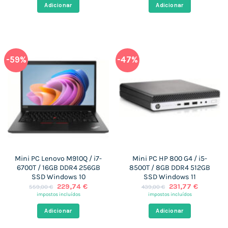
era:
é:
era:
é:
Adicionar
Adicionar
449,00 €.
229,74 €.
599,00 €.
229,74 €
-59%
-47%
Mini PC Lenovo M910Q / i7-
Mini PC HP 800 G4 / i5-
6700T / 16GB DDR4 256GB
8500T / 8GB DDR4 512GB
SSD Windows 10
SSD Windows 11
O
O
O
O
229,74
€
231,77
€
559,00
€
439,00
€
preço
preço
preço
preço
impostos incluídos
impostos incluídos
original
atual
original
atual
era:
é:
era:
é:
Adicionar
Adicionar
559,00 €.
229,74 €.
439,00 €.
231,77 €