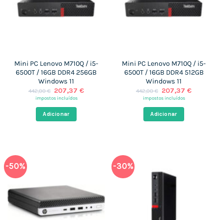
Mini PC Lenovo M710Q / i5-
Mini PC Lenovo M710Q / i5-
6500T / 16GB DDR4 256GB
6500T / 16GB DDR4 512GB
Windows 11
Windows 11
O
O
O
O
207,37
€
207,37
€
442,00
€
442,00
€
preço
preço
preço
preço
impostos incluídos
impostos incluídos
original
atual
original
atual
era:
é:
era:
é:
Adicionar
Adicionar
442,00 €.
207,37 €.
442,00 €.
207,37 €
-50%
-30%