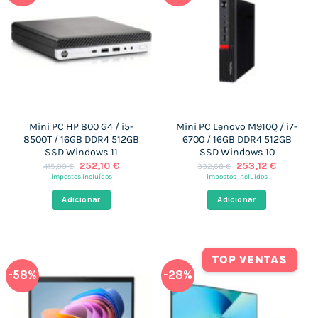
Mini PC HP 800 G4 / i5-
Mini PC Lenovo M910Q / i7-
8500T / 16GB DDR4 512GB
6700 / 16GB DDR4 512GB
SSD Windows 11
SSD Windows 10
O
O
O
O
252,10
€
253,12
€
415,00
€
332,68
€
preço
preço
preço
preço
impostos incluídos
impostos incluídos
original
atual
original
atual
era:
é:
era:
é:
Adicionar
Adicionar
415,00 €.
252,10 €.
332,68 €.
253,12 €.
TOP VENTAS
-58%
-28%