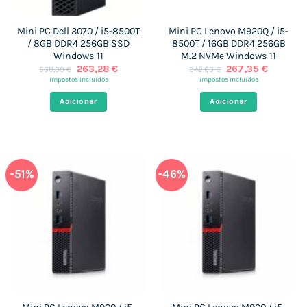
Mini PC Dell 3070 / i5-8500T
Mini PC Lenovo M920Q / i5-
/ 8GB DDR4 256GB SSD
8500T / 16GB DDR4 256GB
Windows 11
M.2 NVMe Windows 11
O
O
O
O
263,28
€
267,35
€
566,00
€
342,00
€
preço
preço
preço
preço
impostos incluídos
impostos incluídos
original
atual
original
atual
era:
é:
era:
é:
Adicionar
Adicionar
566,00 €.
263,28 €.
342,00 €.
267,35 €
-51%
-46%