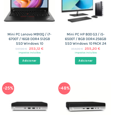
Mini PC Lenovo M910Q / i7-
Mini PC HP 800 G3 / i5-
6700T / 16GB DDR4 512GB
6500T / 8GB DDR4 256GB
SSD Windows 10
SSD Windows 10 PACK 24
O
O
O
O
253,12
€
255,20
€
597,00
€
354,00
€
preço
preço
preço
preço
impostos incluídos
impostos incluídos
original
atual
original
atual
era:
é:
era:
é:
Adicionar
Adicionar
597,00 €.
253,12 €.
354,00 €.
255,20 €
-25%
-48%