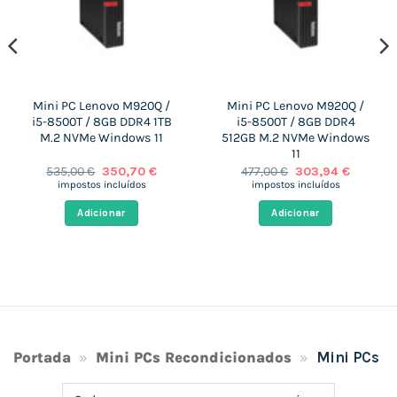
Mini PC Lenovo M920Q /
Mini PC Lenovo M920Q /
i5-8500T / 8GB DDR4 1TB
i5-8500T / 8GB DDR4
M.2 NVMe Windows 11
512GB M.2 NVMe Windows
11
O
O
O
O
535,00
€
350,70
€
477,00
€
303,94
€
preço
preço
preço
preço
impostos incluídos
impostos incluídos
original
atual
original
atual
era:
é:
era:
é:
Adicionar
Adicionar
.
535,00 €.
350,70 €.
477,00 €.
303,94 €
Portada
»
Mini PCs Recondicionados
»
Mini PCs R