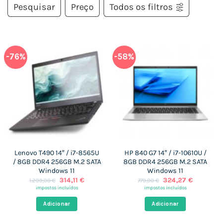
Pesquisar
Preço
Todos os filtros
-76%
-58%
Lenovo T490 14″ / i7-8565U
HP 840 G7 14″ / i7-10610U /
/ 8GB DDR4 256GB M.2 SATA
8GB DDR4 256GB M.2 SATA
Windows 11
Windows 11
O
O
O
O
314,11
€
324,27
€
1.299,00
€
779,00
€
preço
preço
preço
preço
impostos incluídos
impostos incluídos
original
atual
original
atual
era:
é:
era:
é:
Adicionar
Adicionar
1.299,00 €.
314,11 €.
779,00 €.
324,27 €