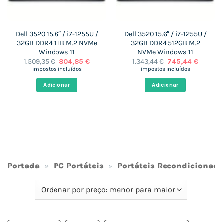
Dell 3520 15.6″ / i7-1255U /
Dell 3520 15.6″ / i7-1255U /
32GB DDR4 1TB M.2 NVMe
32GB DDR4 512GB M.2
Windows 11
NVMe Windows 11
O
O
O
O
1.509,35
€
804,85
€
1.343,44
€
745,44
€
preço
preço
preço
preço
impostos incluídos
impostos incluídos
original
atual
original
atual
era:
é:
era:
é:
Adicionar
Adicionar
 €.
1.509,35 €.
804,85 €.
1.343,44 €.
745,44 
Portada
»
PC Portáteis
»
Portáteis Recondicionad