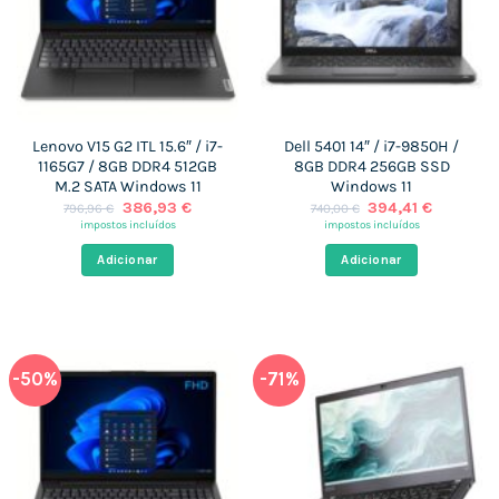
Lenovo V15 G2 ITL 15.6″ / i7-
Dell 5401 14″ / i7-9850H /
1165G7 / 8GB DDR4 512GB
8GB DDR4 256GB SSD
M.2 SATA Windows 11
Windows 11
O
O
O
O
386,93
€
394,41
€
796,96
€
740,00
€
preço
preço
preço
preço
impostos incluídos
impostos incluídos
original
atual
original
atual
era:
é:
era:
é:
Adicionar
Adicionar
796,96 €.
386,93 €.
740,00 €.
394,41 €
-50%
-71%