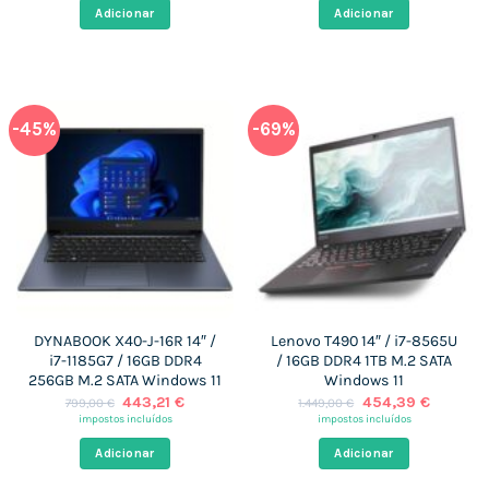
era:
é:
era:
é:
Adicionar
Adicionar
943,34 €.
439,88 €.
1.099,00 €.
441,17 €.
-45%
-69%
DYNABOOK X40-J-16R 14″ /
Lenovo T490 14″ / i7-8565U
i7-1185G7 / 16GB DDR4
/ 16GB DDR4 1TB M.2 SATA
256GB M.2 SATA Windows 11
Windows 11
O
O
O
O
443,21
€
454,39
€
799,00
€
1.449,00
€
preço
preço
preço
preço
impostos incluídos
impostos incluídos
original
atual
original
atual
era:
é:
era:
é:
Adicionar
Adicionar
799,00 €.
443,21 €.
1.449,00 €.
454,39 