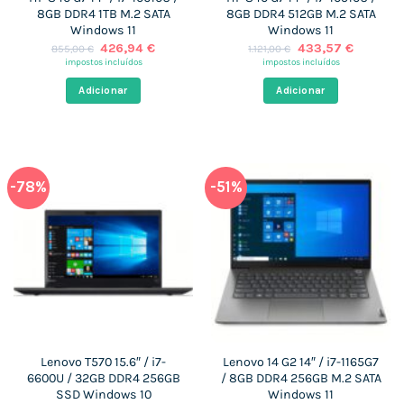
8GB DDR4 1TB M.2 SATA
8GB DDR4 512GB M.2 SATA
Windows 11
Windows 11
O
O
O
O
426,94
€
433,57
€
855,00
€
1.121,00
€
preço
preço
preço
preço
impostos incluídos
impostos incluídos
original
atual
original
atual
era:
é:
era:
é:
Adicionar
Adicionar
855,00 €.
426,94 €.
1.121,00 €.
433,57 
-78%
-51%
Lenovo T570 15.6″ / i7-
Lenovo 14 G2 14″ / i7-1165G7
6600U / 32GB DDR4 256GB
/ 8GB DDR4 256GB M.2 SATA
SSD Windows 10
Windows 11