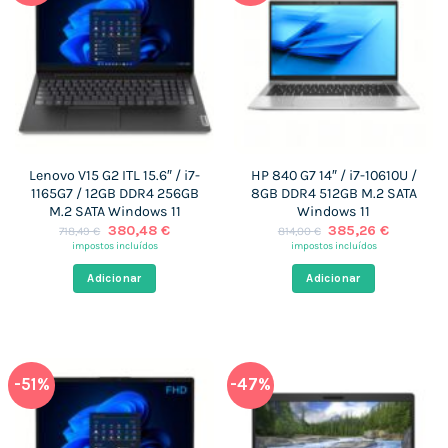
Lenovo V15 G2 ITL 15.6″ / i7-
HP 840 G7 14″ / i7-10610U /
1165G7 / 12GB DDR4 256GB
8GB DDR4 512GB M.2 SATA
M.2 SATA Windows 11
Windows 11
O
O
O
O
380,48
€
385,26
€
718,49
€
814,00
€
preço
preço
preço
preço
impostos incluídos
impostos incluídos
original
atual
original
atual
era:
é:
era:
é:
Adicionar
Adicionar
718,49 €.
380,48 €.
814,00 €.
385,26 €
-51%
-47%