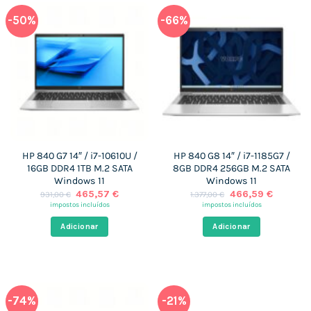
-50%
-66%
HP 840 G7 14″ / i7-10610U /
HP 840 G8 14″ / i7-1185G7 /
16GB DDR4 1TB M.2 SATA
8GB DDR4 256GB M.2 SATA
Windows 11
Windows 11
O
O
O
O
465,57
€
466,59
€
931,00
€
1.377,00
€
preço
preço
preço
preço
impostos incluídos
impostos incluídos
original
atual
original
atual
era:
é:
era:
é:
Adicionar
Adicionar
931,00 €.
465,57 €.
1.377,00 €.
466,59 
-74%
-21%