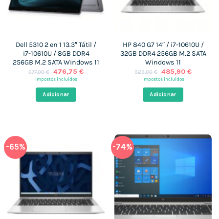
Dell 5310 2 en 1 13.3″ Tátil /
HP 840 G7 14″ / i7-10610U /
i7-10610U / 8GB DDR4
32GB DDR4 256GB M.2 SATA
256GB M.2 SATA Windows 11
Windows 11
O
O
O
O
476,75
€
485,90
€
677,00
€
929,00
€
preço
preço
preço
preço
impostos incluídos
impostos incluídos
original
atual
original
atual
era:
é:
era:
é:
Adicionar
Adicionar
677,00 €.
476,75 €.
929,00 €.
485,90 
-65%
-74%