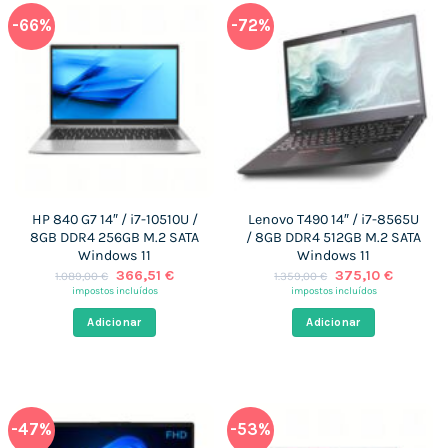
-66%
-72%
HP 840 G7 14″ / i7-10510U /
Lenovo T490 14″ / i7-8565U
8GB DDR4 256GB M.2 SATA
/ 8GB DDR4 512GB M.2 SATA
Windows 11
Windows 11
O
O
O
O
366,51
€
375,10
€
1.089,00
€
1.359,00
€
preço
preço
preço
preço
impostos incluídos
impostos incluídos
original
atual
original
atual
era:
é:
era:
é:
Adicionar
Adicionar
1.089,00 €.
366,51 €.
1.359,00 €.
375,10 €
-47%
-53%