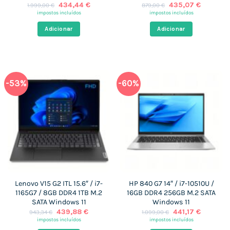
O
O
O
O
434,44
€
435,07
€
1.999,00
€
879,00
€
preço
preço
preço
preço
impostos incluídos
impostos incluídos
original
atual
original
atual
era:
é:
era:
é:
Adicionar
Adicionar
1.999,00 €.
434,44 €.
879,00 €.
435,07 
-53%
-60%
Lenovo V15 G2 ITL 15.6″ / i7-
HP 840 G7 14″ / i7-10510U /
1165G7 / 8GB DDR4 1TB M.2
16GB DDR4 256GB M.2 SATA
SATA Windows 11
Windows 11
O
O
O
O
439,88
€
441,17
€
943,34
€
1.099,00
€
preço
preço
preço
preço
impostos incluídos
impostos incluídos
original
atual
original
atual