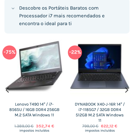
Descobre os Portáteis Baratos com
Processador i7 mais recomendados e
encontra o ideal para ti
-75%
-22%
Lenovo T490 14″ / i7-
DYNABOOK X40-J-16R 14″ /
8565U / 16GB DDR4 256GB
i7-1185G7 / 32GB DDR4
M.2 SATA Windows 11
512GB M.2 SATA Windows
11
O
O
O
O
1.389,00
€
352,74
€
799,00
€
622,12
€
preço
preço
preço
preço
impostos incluídos
impostos incluídos