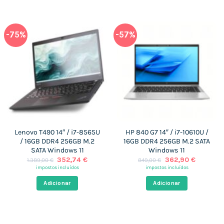
-75%
-57%
Lenovo T490 14″ / i7-8565U
HP 840 G7 14″ / i7-10610U /
/ 16GB DDR4 256GB M.2
16GB DDR4 256GB M.2 SATA
SATA Windows 11
Windows 11
O
O
O
O
352,74
€
362,90
€
1.389,00
€
849,00
€
preço
preço
preço
preço
impostos incluídos
impostos incluídos
original
atual
original
atual
era:
é:
era:
é:
Adicionar
Adicionar
1.389,00 €.
352,74 €.
849,00 €.
362,90 €