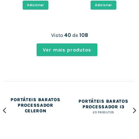
era:
é:
era:
é:
Adicionar
Adicionar
712,00 €.
498,10 €.
1.187,00 €.
502,17 €
Visto
40
de
108
Ver mais produtos
PORTÁTEIS BARATOS
PORTÁTEIS BARATOS
PROCESSADOR
PROCESSADOR I3
CELERON
20 PRODUTOS