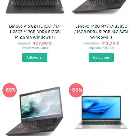
Lenovo V15 G2 ITL 15.6″ / i7-
Lenovo T490 14″ / i7-8565U
1165G7 / 12GB DDR4 512GB
/ 16GB DDR4 512GB M.2 SATA
M.2 SATA Windows 11
Windows 11
O
O
O
O
407,60
€
413,73
€
818,31
€
1.404,00
€
preço
preço
preço
preço
impostos incluídos
impostos incluídos
original
atual
original
atual
era:
é:
era:
é:
Adicionar
Adicionar
818,31 €.
407,60 €.
1.404,00 €.
413,73 €
-69%
-53%