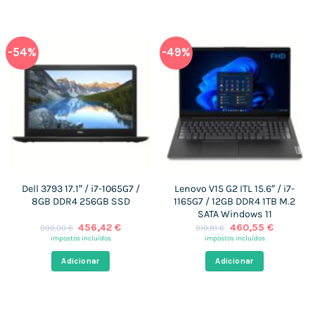
-54%
-49%
Dell 3793 17.1″ / i7-1065G7 /
Lenovo V15 G2 ITL 15.6″ / i7-
8GB DDR4 256GB SSD
1165G7 / 12GB DDR4 1TB M.2
SATA Windows 11
O
O
O
O
456,42
€
460,55
€
999,00
€
910,81
€
preço
preço
preço
preço
impostos incluídos
impostos incluídos
original
atual
original
atual
era:
é:
era:
é:
Adicionar
Adicionar
999,00 €.
456,42 €.
910,81 €.
460,55 €