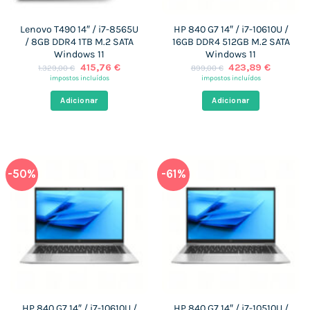
Lenovo T490 14″ / i7-8565U
HP 840 G7 14″ / i7-10610U /
/ 8GB DDR4 1TB M.2 SATA
16GB DDR4 512GB M.2 SATA
Windows 11
Windows 11
O
O
O
O
415,76
€
423,89
€
1.329,00
€
899,00
€
preço
preço
preço
preço
impostos incluídos
impostos incluídos
original
atual
original
atual
era:
é:
era:
é:
Adicionar
Adicionar
1.329,00 €.
415,76 €.
899,00 €.
423,89 
-50%
-61%
HP 840 G7 14″ / i7-10610U /
HP 840 G7 14″ / i7-10510U /