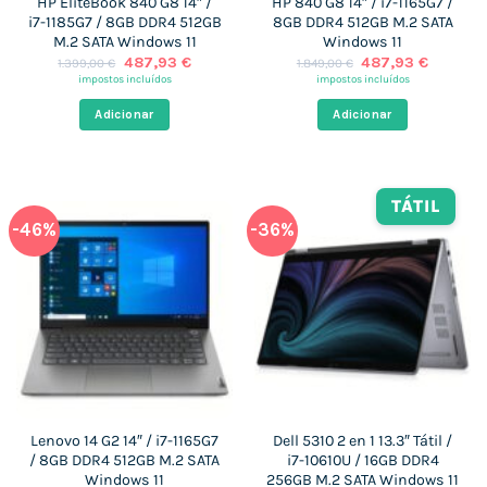
HP EliteBook 840 G8 14″ /
HP 840 G8 14″ / i7-1165G7 /
i7-1185G7 / 8GB DDR4 512GB
8GB DDR4 512GB M.2 SATA
M.2 SATA Windows 11
Windows 11
O
O
O
O
487,93
€
487,93
€
1.399,00
€
1.849,00
€
preço
preço
preço
preço
impostos incluídos
impostos incluídos
original
atual
original
atual
era:
é:
era:
é:
Adicionar
Adicionar
1.399,00 €.
487,93 €.
1.849,00 €.
487,93 
TÁTIL
-46%
-36%
Lenovo 14 G2 14″ / i7-1165G7
Dell 5310 2 en 1 13.3″ Tátil /
/ 8GB DDR4 512GB M.2 SATA
i7-10610U / 16GB DDR4
Windows 11
256GB M.2 SATA Windows 11