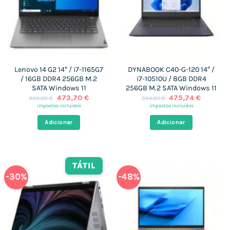
Lenovo 14 G2 14″ / i7-1165G7
DYNABOOK C40-G-120 14″ /
/ 16GB DDR4 256GB M.2
i7-10510U / 8GB DDR4
SATA Windows 11
256GB M.2 SATA Windows 11
O
O
O
O
473,70
€
475,74
€
999,00
€
694,00
€
preço
preço
preço
preço
impostos incluídos
impostos incluídos
original
atual
original
atual
era:
é:
era:
é:
Adicionar
Adicionar
999,00 €.
473,70 €.
694,00 €.
475,74 
TÁTIL
-30%
-48%