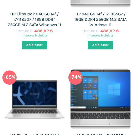
HP EliteBook 840 G8 14″ /
HP 840 G8 14″ / i7-1165G7 /
i7-1185G7 / 16GB DDR4
16GB DDR4 256GB M.2 SATA
256GB M.2 SATA Windows 11
Windows 11
O
O
O
O
486,92
€
486,92
€
1.399,00
€
1.859,00
€
preço
preço
preço
preço
impostos incluídos
impostos incluídos
original
atual
original
atual
era:
é:
era:
é:
Adicionar
Adicionar
1.399,00 €.
486,92 €.
1.859,00 €.
486,92 
-65%
-74%