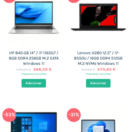
HP 840 G8 14″ / i7-1165G7 /
Lenovo X280 12.5″ / i7-
8GB DDR4 256GB M.2 SATA
8550U / 16GB DDR4 512GB
Windows 11
M.2 NVMe Windows 11
O
O
O
O
466,59
€
470,65
€
1.799,00
€
599,00
€
preço
preço
preço
preço
impostos incluídos
impostos incluídos
original
atual
original
atual
era:
é:
era:
é:
Adicionar
Adicionar
1.799,00 €.
466,59 €.
599,00 €.
470,65 
-53%
-31%