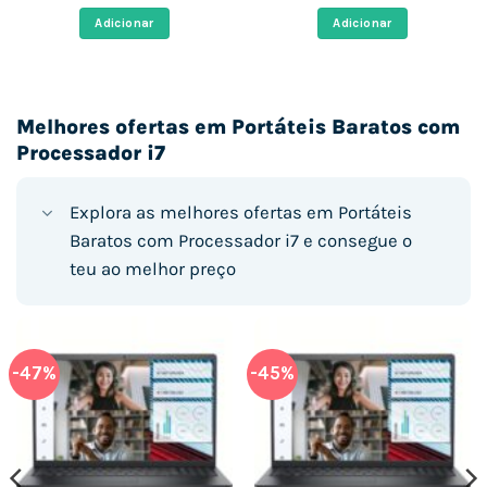
original
atual
original
atual
era:
é:
era:
é:
Adicionar
Adicionar
 €.
1.389,00 €.
352,74 €.
799,00 €.
622,12 €.
Melhores ofertas em Portáteis Baratos com
Processador i7
Explora as melhores ofertas em Portáteis
Baratos com Processador i7 e consegue o
teu ao melhor preço
-47%
-45%