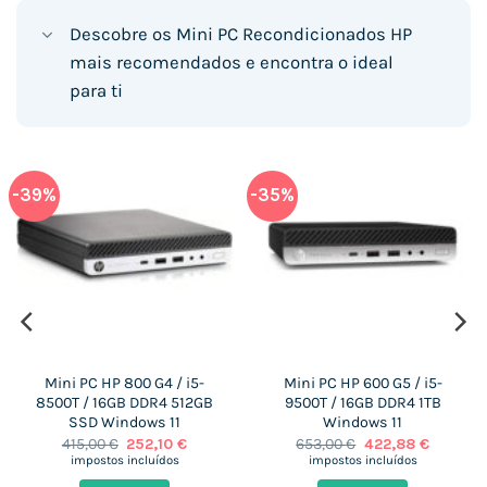
Descobre os Mini PC Recondicionados HP
mais recomendados e encontra o ideal
para ti
-39%
-35%
Mini PC HP 800 G4 / i5-
Mini PC HP 600 G5 / i5-
8500T / 16GB DDR4 512GB
9500T / 16GB DDR4 1TB
SSD Windows 11
Windows 11
O
O
O
O
415,00
€
252,10
€
653,00
€
422,88
€
preço
preço
preço
preço
impostos incluídos
impostos incluídos
original
atual
original
atual