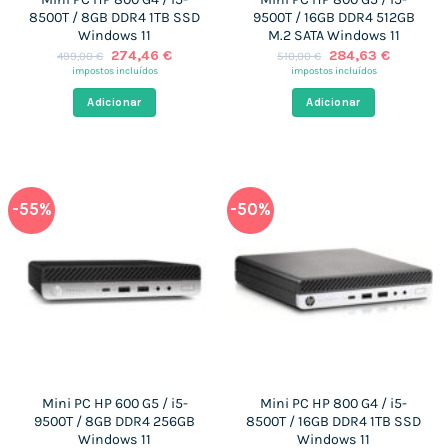
8500T / 8GB DDR4 1TB SSD
9500T / 16GB DDR4 512GB
Windows 11
M.2 SATA Windows 11
O
O
O
O
274,46
€
284,63
€
499,00
€
510,00
€
preço
preço
preço
preço
impostos incluídos
impostos incluídos
original
atual
original
atual
era:
é:
era:
é:
Adicionar
Adicionar
499,00 €.
274,46 €.
510,00 €.
284,63 €
-55%
-50%
Mini PC HP 600 G5 / i5-
Mini PC HP 800 G4 / i5-
9500T / 8GB DDR4 256GB
8500T / 16GB DDR4 1TB SSD
Windows 11
Windows 11