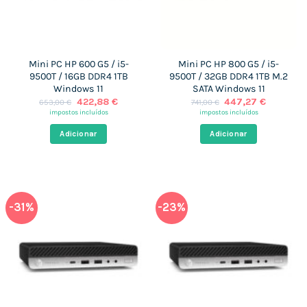
Mini PC HP 600 G5 / i5-
Mini PC HP 800 G5 / i5-
9500T / 16GB DDR4 1TB
9500T / 32GB DDR4 1TB M.2
Windows 11
SATA Windows 11
O
O
O
O
422,88
€
447,27
€
653,00
€
741,00
€
preço
preço
preço
preço
impostos incluídos
impostos incluídos
original
atual
original
atual
era:
é:
era:
é:
Adicionar
Adicionar
653,00 €.
422,88 €.
741,00 €.
447,27 €
-31%
-23%