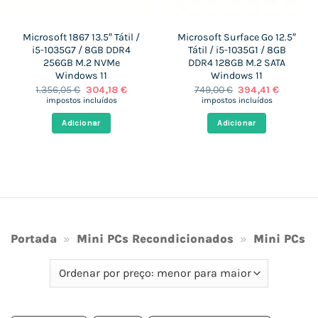
Microsoft 1867 13.5″ Tátil /
Microsoft Surface Go 12.5″
i5-1035G7 / 8GB DDR4
Tátil / i5-1035G1 / 8GB
256GB M.2 NVMe
DDR4 128GB M.2 SATA
Windows 11
Windows 11
O
O
O
O
1.356,05
€
304,18
€
749,00
€
394,41
€
preço
preço
preço
preço
impostos incluídos
impostos incluídos
original
atual
original
atual
era:
é:
era:
é:
Adicionar
Adicionar
1.356,05 €.
304,18 €.
749,00 €.
394,41 €.
Portada
»
Mini PCs Recondicionados
»
Mini PCs 