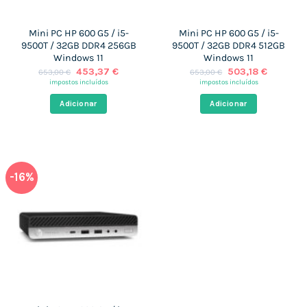
Mini PC HP 600 G5 / i5-
Mini PC HP 600 G5 / i5-
9500T / 32GB DDR4 256GB
9500T / 32GB DDR4 512GB
Windows 11
Windows 11
O
O
O
O
453,37
€
503,18
€
653,00
€
653,00
€
preço
preço
preço
preço
impostos incluídos
impostos incluídos
original
atual
original
atual
era:
é:
era:
é:
Adicionar
Adicionar
653,00 €.
453,37 €.
653,00 €.
503,18 €
-16%