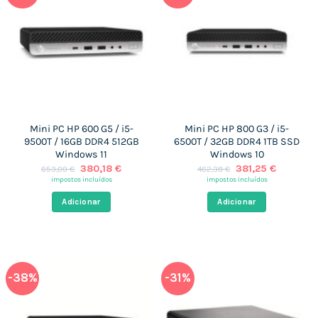
Mini PC HP 600 G5 / i5-
Mini PC HP 800 G3 / i5-
9500T / 16GB DDR4 512GB
6500T / 32GB DDR4 1TB SSD
Windows 11
Windows 10
O
O
O
O
380,18
€
381,25
€
653,00
€
462,38
€
preço
preço
preço
preço
impostos incluídos
impostos incluídos
original
atual
original
atual
era:
é:
era:
é:
Adicionar
Adicionar
653,00 €.
380,18 €.
462,38 €.
381,25 €
-38%
-31%