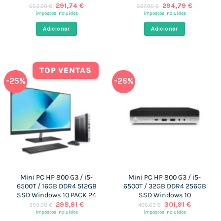
O
O
O
O
291,74
€
294,79
€
653,00
€
587,00
€
preço
preço
preço
preço
impostos incluídos
impostos incluídos
original
atual
original
atual
era:
é:
era:
é:
Adicionar
Adicionar
653,00 €.
291,74 €.
587,00 €.
294,79 €
TOP VENTAS
-25%
-26%
Mini PC HP 800 G3 / i5-
Mini PC HP 800 G3 / i5-
6500T / 16GB DDR4 512GB
6500T / 32GB DDR4 256GB
SSD Windows 10 PACK 24
SSD Windows 10
O
O
O
O
298,91
€
301,91
€
399,00
€
406,63
€
preço
preço
preço
preço
impostos incluídos
impostos incluídos
original
atual
original
atual