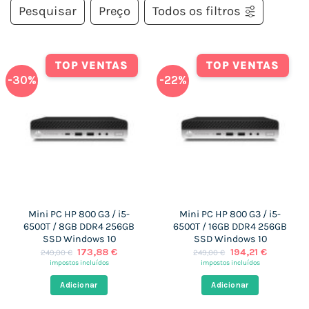
Pesquisar
Preço
Todos os filtros
TOP VENTAS
TOP VENTAS
-30%
-22%
Mini PC HP 800 G3 / i5-
Mini PC HP 800 G3 / i5-
6500T / 8GB DDR4 256GB
6500T / 16GB DDR4 256GB
SSD Windows 10
SSD Windows 10
O
O
O
O
173,88
€
194,21
€
249,00
€
249,00
€
preço
preço
preço
preço
impostos incluídos
impostos incluídos
original
atual
original
atual
era:
é:
era:
é:
Adicionar
Adicionar
249,00 €.
173,88 €.
249,00 €.
194,21 €.