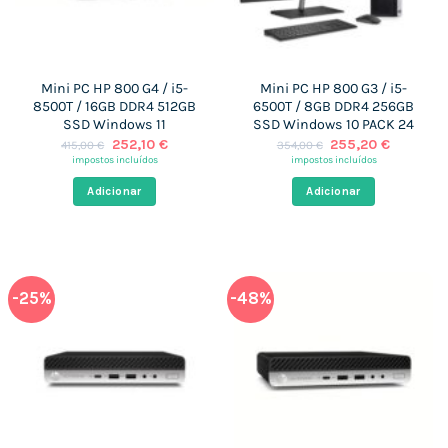
Mini PC HP 800 G4 / i5-
Mini PC HP 800 G3 / i5-
8500T / 16GB DDR4 512GB
6500T / 8GB DDR4 256GB
SSD Windows 11
SSD Windows 10 PACK 24
O
O
O
O
252,10
€
255,20
€
415,00
€
354,00
€
preço
preço
preço
preço
impostos incluídos
impostos incluídos
original
atual
original
atual
era:
é:
era:
é:
Adicionar
Adicionar
415,00 €.
252,10 €.
354,00 €.
255,20 €
-25%
-48%