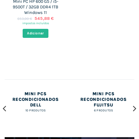
Mini PC HP 600 G5 / i5-
9500T / 32GB DDR4 1TB
Windows 11
O
O
545,88
€
653,00
€
preço
preço
impostos incluídos
original
atual
era:
é:
Adicionar
653,00 €.
545,88 €.
MINI PCS
MINI PCS
RECONDICIONADOS
RECONDICIONADOS
DELL
FUJITSU
10 PRODUTOS
6 PRODUTOS