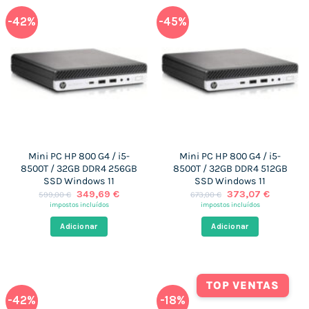
-42%
-45%
Mini PC HP 800 G4 / i5-
Mini PC HP 800 G4 / i5-
8500T / 32GB DDR4 256GB
8500T / 32GB DDR4 512GB
SSD Windows 11
SSD Windows 11
O
O
O
O
349,69
€
373,07
€
599,00
€
673,00
€
preço
preço
preço
preço
impostos incluídos
impostos incluídos
original
atual
original
atual
era:
é:
era:
é:
Adicionar
Adicionar
599,00 €.
349,69 €.
673,00 €.
373,07 
TOP VENTAS
-42%
-18%