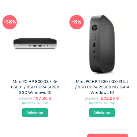
-38%
-8%
Mini PC HP 800 G3 / i5-
Mini PC HP T530 / GX-215JJ
6500T / 8GB DDR4 512GB
/ 8GB DDR4 256GB M.2 SATA
SSD Windows 10
Windows 10
O
O
O
O
197,26
€
202,29
€
319,00
€
219,00
€
preço
preço
preço
preço
impostos incluídos
impostos incluídos
original
atual
original
atual
era:
é:
era:
é:
Adicionar
Adicionar
319,00 €.
197,26 €.
219,00 €.
202,29 €