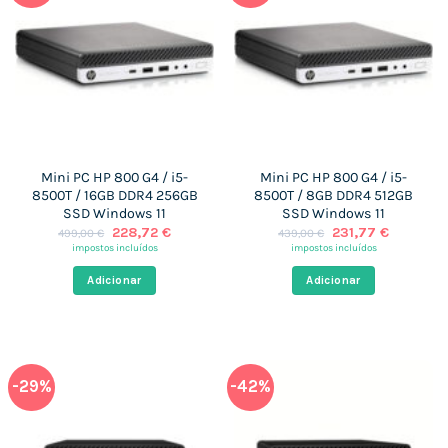
Mini PC HP 800 G4 / i5-
Mini PC HP 800 G4 / i5-
8500T / 16GB DDR4 256GB
8500T / 8GB DDR4 512GB
SSD Windows 11
SSD Windows 11
O
O
O
O
228,72
€
231,77
€
499,00
€
439,00
€
preço
preço
preço
preço
impostos incluídos
impostos incluídos
original
atual
original
atual
era:
é:
era:
é:
Adicionar
Adicionar
499,00 €.
228,72 €.
439,00 €.
231,77 €
-29%
-42%