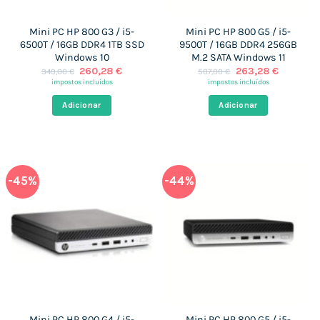
Mini PC HP 800 G3 / i5-
Mini PC HP 800 G5 / i5-
6500T / 16GB DDR4 1TB SSD
9500T / 16GB DDR4 256GB
Windows 10
M.2 SATA Windows 11
O
O
O
O
260,28
€
263,28
€
349,00
€
507,00
€
preço
preço
preço
preço
impostos incluídos
impostos incluídos
original
atual
original
atual
era:
é:
era:
é:
Adicionar
Adicionar
349,00 €.
260,28 €.
507,00 €.
263,28 €
-45%
-44%
Mini PC HP 800 G4 / i5-
Mini PC HP 800 G5 / i5-