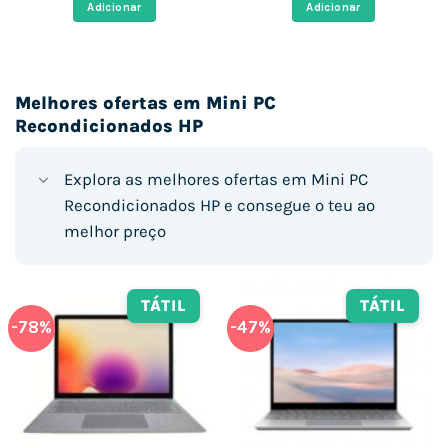
era:
é:
era:
é:
Adicionar
Adicionar
€.
415,00 €.
252,10 €.
653,00 €.
422,88 €
Melhores ofertas em Mini PC
Recondicionados HP
Explora as melhores ofertas em Mini PC
Recondicionados HP e consegue o teu ao
melhor preço
TÁTIL
TÁTIL
-78%
-47%