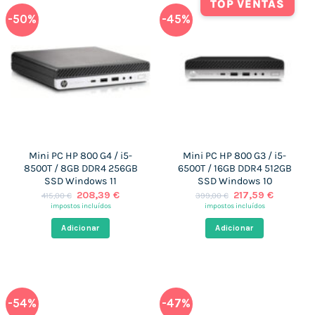
TOP VENTAS
-50%
-45%
Mini PC HP 800 G4 / i5-
Mini PC HP 800 G3 / i5-
8500T / 8GB DDR4 256GB
6500T / 16GB DDR4 512GB
SSD Windows 11
SSD Windows 10
O
O
O
O
208,39
€
217,59
€
415,00
€
399,00
€
preço
preço
preço
preço
impostos incluídos
impostos incluídos
original
atual
original
atual
era:
é:
era:
é:
Adicionar
Adicionar
415,00 €.
208,39 €.
399,00 €.
217,59 €
-54%
-47%