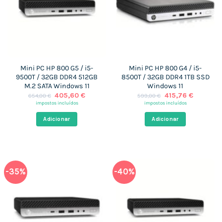
Mini PC HP 800 G5 / i5-
Mini PC HP 800 G4 / i5-
9500T / 32GB DDR4 512GB
8500T / 32GB DDR4 1TB SSD
M.2 SATA Windows 11
Windows 11
O
O
O
O
405,60
€
415,76
€
654,00
€
599,00
€
preço
preço
preço
preço
impostos incluídos
impostos incluídos
original
atual
original
atual
era:
é:
era:
é:
Adicionar
Adicionar
654,00 €.
405,60 €.
599,00 €.
415,76 €
-35%
-40%