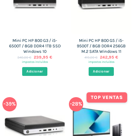
Mini PC HP 800 G3 / i5-
Mini PC HP 800 G5 / i5-
6500T / 8GB DDR4 1TB SSD
9500T / 8GB DDR4 256GB
Windows 10
M.2 SATA Windows 11
O
O
O
O
239,95
€
242,95
€
340,00
€
419,00
€
preço
preço
preço
preço
impostos incluídos
impostos incluídos
original
atual
original
atual
era:
é:
era:
é:
Adicionar
Adicionar
340,00 €.
239,95 €.
419,00 €.
242,95 €
TOP VENTAS
-39%
-28%