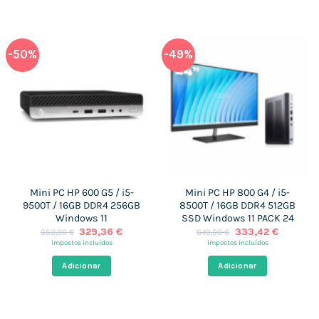
-50%
-49%
Mini PC HP 600 G5 / i5-
Mini PC HP 800 G4 / i5-
9500T / 16GB DDR4 256GB
8500T / 16GB DDR4 512GB
Windows 11
SSD Windows 11 PACK 24
O
O
O
O
329,36
€
333,42
€
653,00
€
649,00
€
preço
preço
preço
preço
impostos incluídos
impostos incluídos
original
atual
original
atual
era:
é:
era:
é:
Adicionar
Adicionar
653,00 €.
329,36 €.
649,00 €.
333,42 €