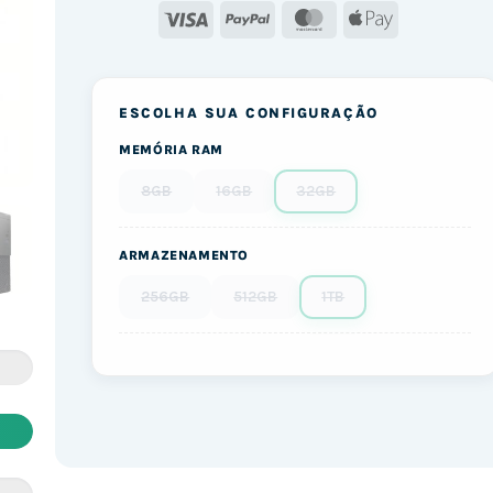
Visa
PayPal
MasterCard
Apple
Pay
ESCOLHA SUA CONFIGURAÇÃO
MEMÓRIA RAM
8GB
16GB
32GB
ARMAZENAMENTO
256GB
512GB
1TB