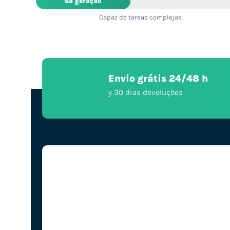
6ª geração
Capaz de tareas complejas.
Envio grátis 24/48 h
y 30 dias devoluções