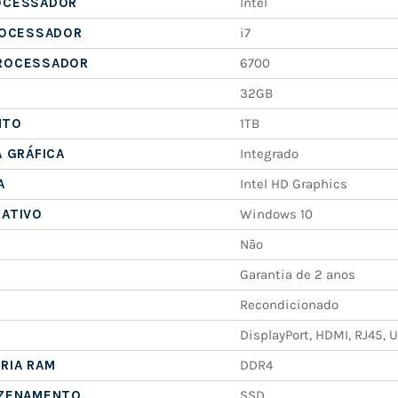
OCESSADOR
Intel
ROCESSADOR
i7
ROCESSADOR
6700
32GB
NTO
1TB
A GRÁFICA
Integrado
A
Intel HD Graphics
RATIVO
Windows 10
Não
Garantia de 2 anos
Recondicionado
DisplayPort, HDMI, RJ45, 
RIA RAM
DDR4
AZENAMENTO
SSD