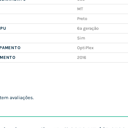
MT
Preto
CPU
6ª geração
Sim
IPAMENTO
OptiPlex
AMENTO
2016
tem avaliações.