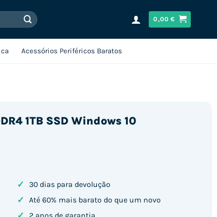
0,00
€
ica
Acessórios Periféricos Baratos
 DDR4 1TB SSD Windows 10
✓
30 dias para devolução
✓
Até 60% mais barato do que um novo
✓
2 anos de garantia