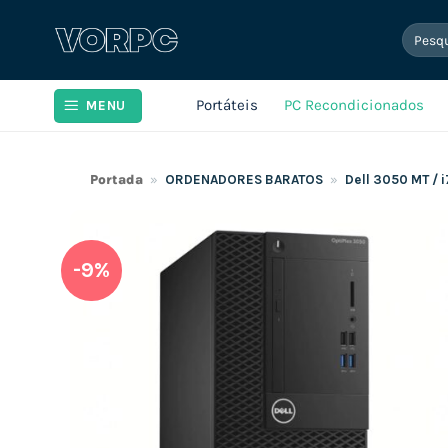
Skip
Pesqui
to
por:
content
Portáteis
PC Recondicionados
MENU
Portada
»
ORDENADORES BARATOS
»
Dell 3050 MT /
-9%