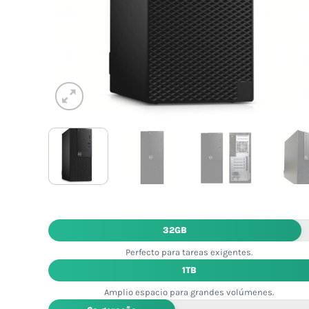
32GB
Perfecto para tareas exigentes.
1TB
Amplio espacio para grandes volúmenes.