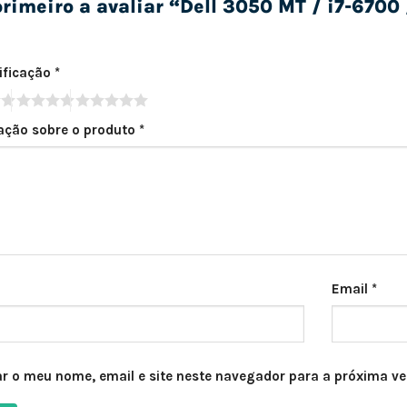
primeiro a avaliar “Dell 3050 MT / i7-67
sificação
*
iação sobre o produto
*
Email
*
r o meu nome, email e site neste navegador para a próxima ve