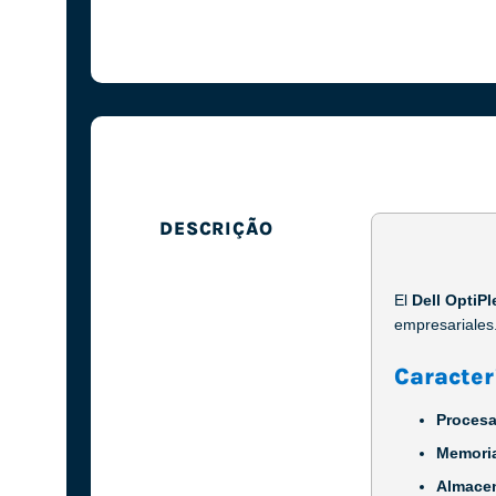
DESCRIÇÃO
El
Dell OptiP
empresariales
Caracter
Procesa
Memori
Almace