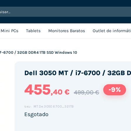
sar
Mini PCs
Tablets
Monitores Baratos
Outlet de informát
 i7-6700 / 32GB DDR4 1TB SSD Windows 10
Dell 3050 MT / i7-6700 / 32GB
455
-9%
,40 €
499,00 €
MT.De.3050.6700_321TB
SKU:
Esgotado