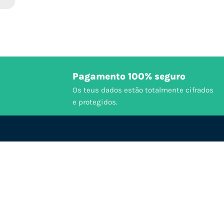
Pagamento 100% seguro
Os teus dados estão totalmente cifrados
e protegidos.