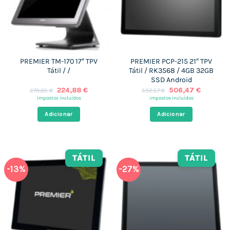
PREMIER TM-170 17″ TPV
PREMIER PCP-215 21″ TPV
Tátil / /
Tátil / RK3568 / 4GB 32GB
SSD Android
O
O
O
O
224,88
€
506,47
€
278,85
€
592,57
€
preço
preço
preço
preço
impostos incluídos
impostos incluídos
original
atual
original
atual
era:
é:
era:
é:
Adicionar
Adicionar
278,85 €.
224,88 €.
592,57 €.
506,47 
TÁTIL
TÁTIL
-13%
-27%