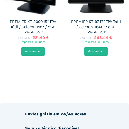
PREMIER KT-2000 15″ TPV
PREMIER KT-97 17″ TPV Tátil
Tátil / Celeron-N97 / 8GB
/ Celeron-J6412 / 8GB
128GB SSD
128GB SSD
O
O
O
O
521,40
€
563,44
€
599,61
€
773,04
€
preço
preço
preço
preço
impostos incluídos
impostos incluídos
original
atual
original
atual
era:
é:
era:
é:
Adicionar
Adicionar
599,61 €.
521,40 €.
773,04 €.
563,44 €
Envios grátis em 24/48 horas
Serviço técnico disponível