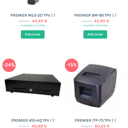
PREMIER MS3-2D TPV / /
PREMIER BM-90 TPV / /
O
O
O
O
44,65
€
45,65
€
53,58
€
54,78
€
preço
preço
preço
preço
impostos incluídos
impostos incluídos
original
atual
original
atual
era:
é:
era:
é:
Adicionar
Adicionar
53,58 €.
44,65 €.
54,78 €.
45,65 €.
-24%
-15%
PREMIER 410-HQ TPV / /
PREMIER ITP-73 TPV / /
O
O
O
O
48,68
€
80,24
€
64,31
€
93,88
€