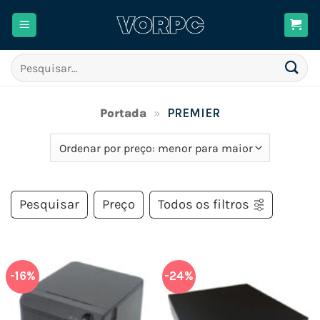
Skip
to
content
Pesquisar
por:
Portada
»
PREMIER
Pesquisar
Preço
Todos os filtros
-16%
-24%