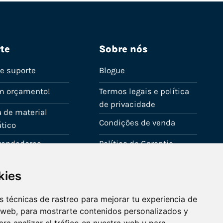
te
Sobre nós
de suporte
Blogue
m orçamento!
Termos legais e política
de privacidade
 de material
Condições de venda
tico
evendedores
Política de Garantia
onta
Política de utilização de
kies
cookies
Fale connosco
 técnicas de rastreo para mejorar tu experiencia de
 web, para mostrarte contenidos personalizados y