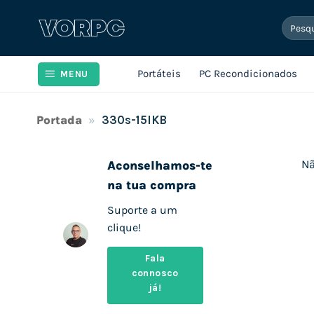
Skip
Pesqui
to
por:
content
Portáteis
PC Recondicionados
MENU
Portada
»
330s-15IKB
Nã
Aconselhamos-te
na tua compra
Suporte a um
clique!
Fala
connosco
já!