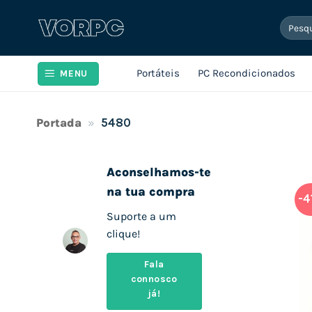
Skip
Pesqui
to
por:
content
Portáteis
PC Recondicionados
MENU
Portada
»
5480
Aconselhamos-te
na tua compra
-4
Suporte a um
clique!
Fala
connosco
já!