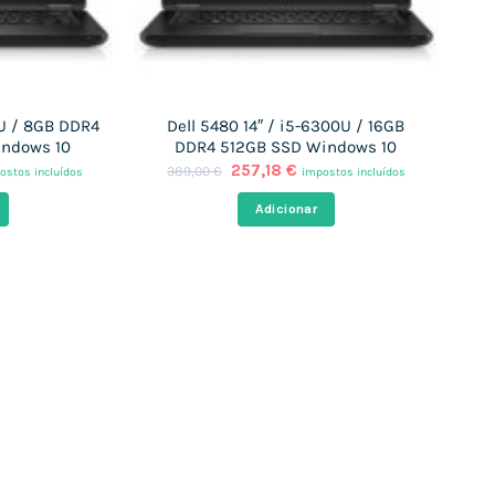
0U / 8GB DDR4
Dell 5480 14″ / i5-6300U / 16GB
indows 10
DDR4 512GB SSD Windows 10
O
O
257,18
€
389,00
€
ostos incluídos
impostos incluídos
eço
preço
preço
al
original
atual
Adicionar
era:
é:
,69 €.
389,00 €.
257,18 €.