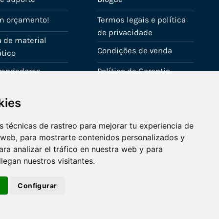
m orçamento!
Termos legais e política
de privacidade
 de material
Condições de venda
tico
evendedores
Política de Garantia
onta
Política de utilização de
kies
cookies
Fale connosco
 técnicas de rastreo para mejorar tu experiencia de
 web, para mostrarte contenidos personalizados y
ra analizar el tráfico en nuestra web y para
egan nuestros visitantes.
r
Configurar
Visa
PayPal
Stripe
MasterCard