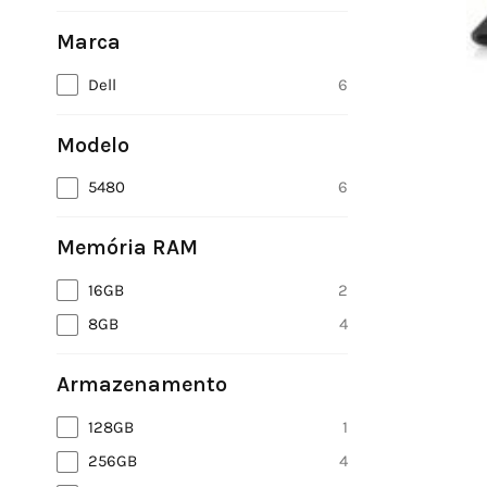
Marca
Dell
6
Modelo
5480
6
Memória RAM
16GB
2
8GB
4
Armazenamento
128GB
1
256GB
4