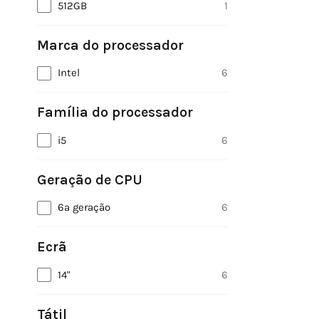
512GB
1
Marca do processador
Intel
6
Família do processador
i5
6
Geração de CPU
6ª geração
6
Ecrã
14"
6
Tátil