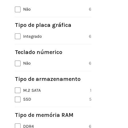
Não
6
Tipo de placa gráfica
Integrado
6
Teclado númerico
Não
6
Tipo de armazenamento
M.2 SATA
1
SSD
5
Tipo de memória RAM
DDR4
6