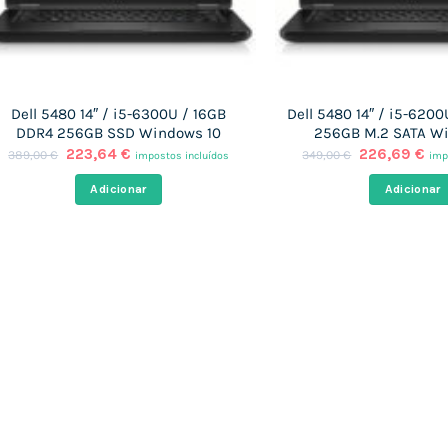
Dell 5480 14″ / i5-6300U / 16GB
Dell 5480 14″ / i5-620
DDR4 256GB SSD Windows 10
256GB M.2 SATA W
O
O
O
O
223,64
€
226,69
€
389,00
€
349,00
€
impostos incluídos
imp
preço
preço
preço
pr
original
atual
original
atu
Adicionar
Adicionar
era:
é:
era:
é:
389,00 €.
223,64 €.
349,00 €.
226