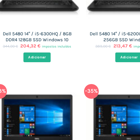
Dell 5480 14″ / i5-6300HQ / 8GB
Dell 5480 14″ / i5-620
DDR4 128GB SSD Windows 10
256GB SSD Wind
O
O
O
O
204,32
€
213,47
€
344,00
€
389,00
€
impostos incluídos
impo
preço
preço
preço
pre
original
atual
original
atu
Adicionar
Adicionar
era:
é:
era:
é:
344,00 €.
204,32 €.
389,00 €.
213
3%
-35%