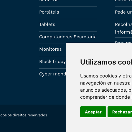
Portáteis
Pede u
Tablets
Recolha
informá
Computadores Secretaría
Para r
Monitores
A tua c
Utilizamos coo
Black friday
Cyber monday
Usamos cookies y otras
navegación en nuestra
anuncios adecuados, pa
comprender de donde ll
Aceptar
Rechaza
dos os direitos reservados