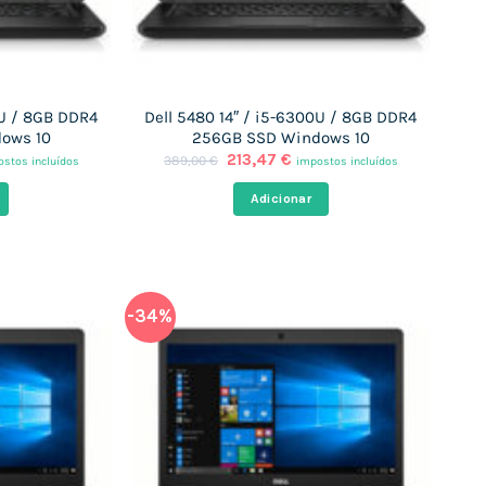
0U / 8GB DDR4
Dell 5480 14″ / i5-6300U / 8GB DDR4
ows 10
256GB SSD Windows 10
O
O
213,47
€
389,00
€
stos incluídos
impostos incluídos
ço
preço
preço
al
original
atual
Adicionar
era:
é:
,47 €.
389,00 €.
213,47 €.
-34%