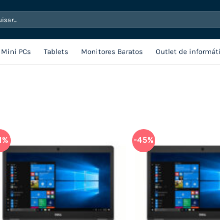
sar
Mini PCs
Tablets
Monitores Baratos
Outlet de informát
1%
-45%