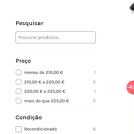
Pesquisar
Preço
menos de 210,00 €
1
210,00 € a 220,00 €
2
-4
220,00 € a 225,00 €
1
mais do que 225,00 €
2
Condição
Recondicionado
6