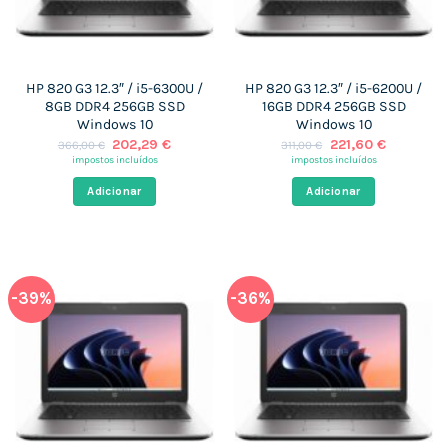
HP 820 G3 12.3″ / i5-6300U /
HP 820 G3 12.3″ / i5-6200U /
8GB DDR4 256GB SSD
16GB DDR4 256GB SSD
Windows 10
Windows 10
O
O
O
O
202,29
€
221,60
€
366,00
€
311,00
€
preço
preço
preço
preço
impostos incluídos
impostos incluídos
original
atual
original
atual
era:
é:
era:
é:
Adicionar
Adicionar
366,00 €.
202,29 €.
311,00 €.
221,60 €.
-39%
-36%