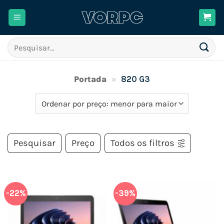
Skip
to
content
Pesquisar
por:
Portada
»
820 G3
Pesquisar
Preço
Todos os filtros
-22%
-39%