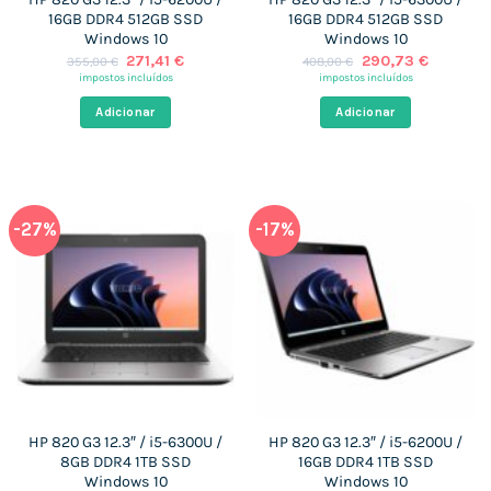
16GB DDR4 512GB SSD
16GB DDR4 512GB SSD
Windows 10
Windows 10
O
O
O
O
271,41
€
290,73
€
355,00
€
408,00
€
preço
preço
preço
preço
impostos incluídos
impostos incluídos
original
atual
original
atual
era:
é:
era:
é:
Adicionar
Adicionar
355,00 €.
271,41 €.
408,00 €.
290,73 €
-27%
-17%
HP 820 G3 12.3″ / i5-6300U /
HP 820 G3 12.3″ / i5-6200U /
8GB DDR4 1TB SSD
16GB DDR4 1TB SSD
Windows 10
Windows 10