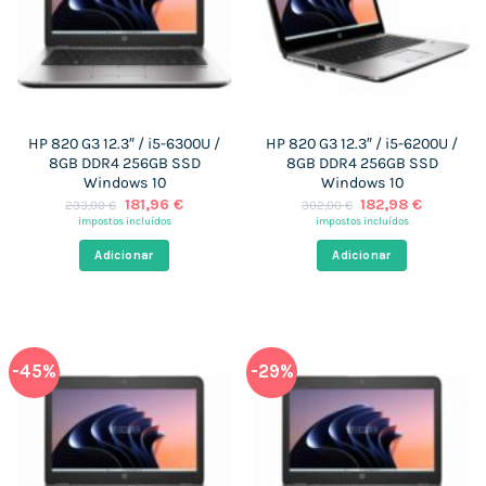
HP 820 G3 12.3″ / i5-6300U /
HP 820 G3 12.3″ / i5-6200U /
8GB DDR4 256GB SSD
8GB DDR4 256GB SSD
Windows 10
Windows 10
O
O
O
O
181,96
€
182,98
€
233,00
€
302,00
€
preço
preço
preço
preço
impostos incluídos
impostos incluídos
original
atual
original
atual
era:
é:
era:
é:
Adicionar
Adicionar
233,00 €.
181,96 €.
302,00 €.
182,98 €
-45%
-29%