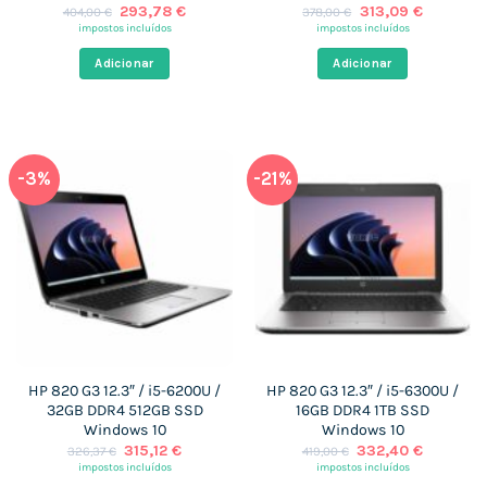
O
O
O
O
293,78
€
313,09
€
404,00
€
378,00
€
preço
preço
preço
preço
impostos incluídos
impostos incluídos
original
atual
original
atual
era:
é:
era:
é:
Adicionar
Adicionar
404,00 €.
293,78 €.
378,00 €.
313,09 €
-3%
-21%
HP 820 G3 12.3″ / i5-6200U /
HP 820 G3 12.3″ / i5-6300U /
32GB DDR4 512GB SSD
16GB DDR4 1TB SSD
Windows 10
Windows 10
O
O
O
O
315,12
€
332,40
€
326,37
€
419,00
€
preço
preço
preço
preço
impostos incluídos
impostos incluídos
original
atual
original
atual