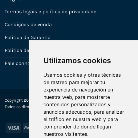
Termos legais e política de privacidade
Condições de venda
Política de Garantia
Política de utilização de cookies
Utilizamos cookies
Fale connosco
Usamos cookies y otras técnicas
de rastreo para mejorar tu
experiencia de navegación en
nuestra web, para mostrarte
Copyright 2022-2025 © Ecosistemas Informáticos España SL –
contenidos personalizados y
Todos os direitos reservados
anuncios adecuados, para analizar
el tráfico en nuestra web y para
comprender de donde llegan
Visa
PayPal
Stripe
MasterCard
nuestros visitantes.