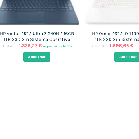
HP Victus 15″ / Ultra 7-240H / 16GB
HP Omen 16″ / i9-149
1TB SSD Sin Sistema Operativo
1TB SSD Sin Sistema
O
O
O
O
1.326,27
€
1.696,65
€
1.831,41
€
2.112,31
€
impostos incluídos
im
preço
preço
preço
pr
original
atual
original
at
Adicionar
Adicionar
era:
é:
era:
é:
1.831,41 €.
1.326,27 €.
2.112,31 €.
1.