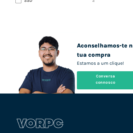
SSD
2
Aconselhamos-te n
tua compra
Estamos a um clique!
Conversa
connosco