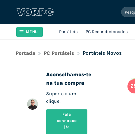
Skip
Pesqui
to
por:
content
Portáteis
PC Recondicionados
MENU
Portada
»
PC Portáteis
»
Portáteis Novos
Aconselhamos-te
na tua compra
-2
Suporte a um
clique!
Fala
connosco
já!