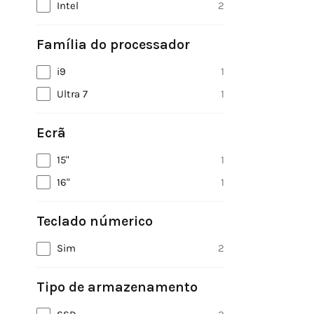
Intel
2
Família do processador
i9
1
Ultra 7
1
Ecrã
15"
1
16"
1
Teclado númerico
Sim
2
Tipo de armazenamento