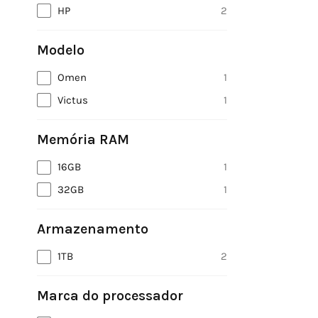
HP
2
Modelo
Omen
1
Victus
1
Memória RAM
16GB
1
32GB
1
Armazenamento
1TB
2
Marca do processador