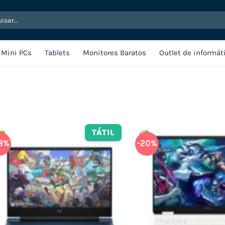
sar
Mini PCs
Tablets
Monitores Baratos
Outlet de informát
TÁTIL
8%
-20%