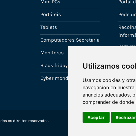
Mini PCs
Portal 
Portáteis
Pede u
Tablets
Recolha
informá
Computadores Secretaría
Para r
Monitores
A tua c
Utilizamos coo
Black friday
Cyber monday
Usamos cookies y otras
navegación en nuestra
anuncios adecuados, pa
comprender de donde ll
Aceptar
Rechaza
dos os direitos reservados