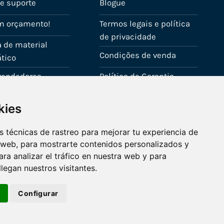
de suporte
Blogue
m orçamento!
Termos legais e política
de privacidade
 de material
Condições de venda
tico
evendedores
Política de Garantia
onta
Política de utilização de
kies
cookies
Fale connosco
 técnicas de rastreo para mejorar tu experiencia de
 web, para mostrarte contenidos personalizados y
ra analizar el tráfico en nuestra web y para
egan nuestros visitantes.
r
Configurar
Visa
PayPal
Stripe
MasterCard