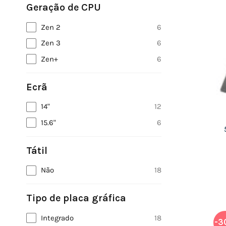
Geração de CPU
Zen 2
6
Zen 3
6
Zen+
6
Ecrã
14"
12
15.6"
6
Tátil
Não
18
Tipo de placa gráfica
Integrado
18
-3