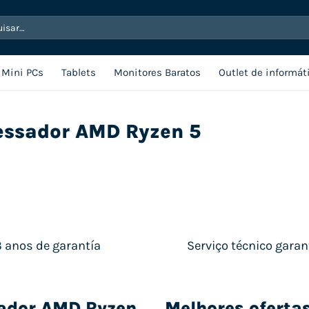
sar
Mini PCs
Tablets
Monitores Baratos
Outlet de informát
cessador AMD Ryzen 5
3 anos de garantía
Serviço técnico garan
sador AMD Ryzen
Melhores oferta