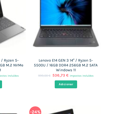
 / Ryzen 5-
Lenovo E14 GEN 3 14″ / Ryzen 5-
2GB M.2 NVMe
5500U / 16GB DDR4 256GB M.2 SATA
1
Windows 11
O
O
536,73
€
999,00
€
ostos incluídos
impostos incluídos
ço
preço
preço
al
original
atual
Adicionar
era:
é:
,27 €.
999,00 €.
536,73 €.
-24%