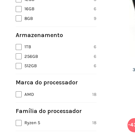
16GB
6
8GB
9
Armazenamento
1TB
6
256GB
6
512GB
6
Marca do processador
AMD
18
Família do processador
Ryzen 5
18
-4