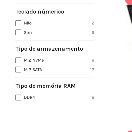
Teclado númerico
Não
12
Sim
6
Tipo de armazenamento
M.2 NVMe
6
M.2 SATA
12
Tipo de memória RAM
DDR4
18