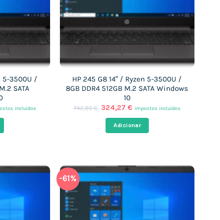
n 5-3500U /
HP 245 G8 14″ / Ryzen 5-3500U /
M.2 SATA
8GB DDR4 512GB M.2 SATA Windows
0
10
O
O
324,27
€
742,85
€
ostos incluídos
impostos incluídos
ço
preço
preço
al
original
atual
Adicionar
era:
é:
,26 €.
742,85 €.
324,27 €.
-61%