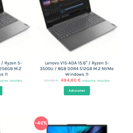
 / Ryzen 5-
Lenovo V15-ADA 15.6″ / Ryzen 5-
 256GB M.2
3500U / 8GB DDR4 512GB M.2 NVMe
s 11
Windows 11
O
O
484,60
€
631,88
€
ostos incluídos
impostos incluídos
eço
preço
preço
al
original
atual
Adicionar
era:
é:
,27 €.
631,88 €.
484,60 €.
-46%