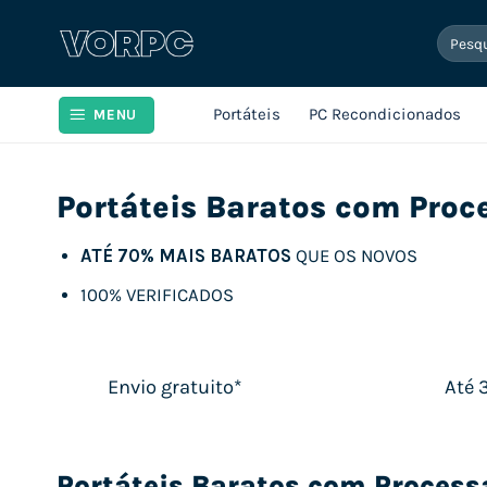
Skip
Pesqui
to
por:
content
Portáteis
PC Recondicionados
MENU
Portáteis Baratos com Pro
ATÉ 70% MAIS BARATOS
QUE OS NOVOS
100% VERIFICADOS
Envio gratuito*
Até 
Portáteis Baratos com Proces