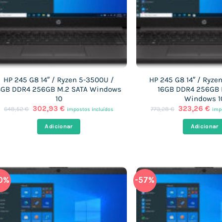
HP 245 G8 14″ / Ryzen 5-3500U /
HP 245 G8 14″ / Ryze
8GB DDR4 256GB M.2 SATA Windows
16GB DDR4 256GB 
10
Windows 1
O
O
O
O
302,93
€
323,26
€
648,52
€
773,28
€
impostos incluídos
imp
preço
preço
preço
pre
original
atual
original
atu
Adicionar
Adicionar
era:
é:
era:
é:
648,52 €.
302,93 €.
773,28 €.
323
0%
-57%