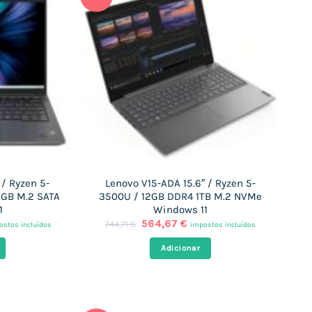
 / Ryzen 5-
Lenovo V15-ADA 15.6″ / Ryzen 5-
GB M.2 SATA
3500U / 12GB DDR4 1TB M.2 NVMe
1
Windows 11
O
O
564,67
€
744,71
€
ostos incluídos
impostos incluídos
ço
preço
preço
al
original
atual
Adicionar
era:
é:
,09 €.
744,71 €.
564,67 €.