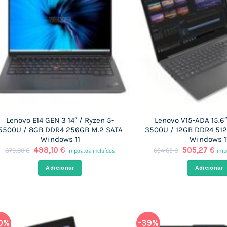
Lenovo E14 GEN 3 14″ / Ryzen 5-
Lenovo V15-ADA 15.6″
5500U / 8GB DDR4 256GB M.2 SATA
3500U / 12GB DDR4 51
Windows 11
Windows 1
O
O
O
O
498,10
€
505,27
€
879,00
€
654,65
€
impostos incluídos
imp
preço
preço
preço
pre
original
atual
original
atu
Adicionar
Adicionar
era:
é:
era:
é:
879,00 €.
498,10 €.
654,65 €.
505
0%
-39%