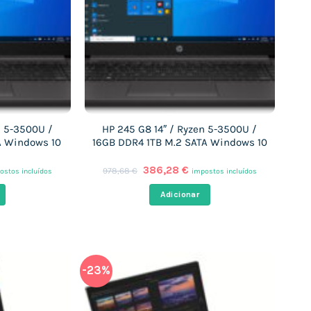
n 5-3500U /
HP 245 G8 14″ / Ryzen 5-3500U /
A Windows 10
16GB DDR4 1TB M.2 SATA Windows 10
O
O
386,28
€
978,68
€
ostos incluídos
impostos incluídos
ço
preço
preço
al
original
atual
Adicionar
era:
é:
,95 €.
978,68 €.
386,28 €.
-23%