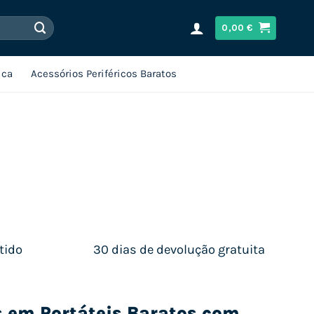
0,00
€
ica
Acessórios Periféricos Baratos
tido
30 dias de devolução gratuita
s em Portáteis Baratos com