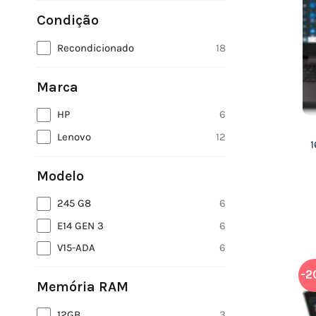
Condição
Recondicionado
18
Marca
HP
6
Lenovo
12
1
Modelo
245 G8
6
E14 GEN 3
6
V15-ADA
6
-2
Memória RAM
12GB
3