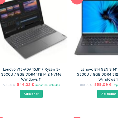
Lenovo V15-ADA 15.6″ / Ryzen 5-
Lenovo E14 GEN 3 14″
3500U / 8GB DDR4 1TB M.2 NVMe
5500U / 8GB DDR4 512
Windows 11
Windows 1
O
O
O
O
544,02
€
559,09
€
778,26
€
919,00
€
impostos incluídos
imp
preço
preço
preço
pre
original
atual
original
atu
Adicionar
Adicionar
era:
é:
era:
é:
778,26 €.
544,02 €.
919,00 €.
559