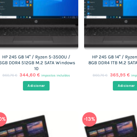
HP 245 G8 14″ / Ryzen 5-3500U /
HP 245 G8 14″ / Ryze
6GB DDR4 512GB M.2 SATA Windows
8GB DDR4 1TB M.2 SAT
10
O
O
O
O
344,60
€
365,95
€
860,76
€
860,76
€
impostos incluídos
imp
preço
preço
preço
pre
original
atual
original
atu
Adicionar
Adicionar
era:
é:
era:
é:
860,76 €.
344,60 €.
860,76 €.
365
0%
-13%