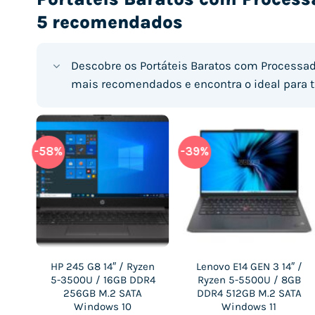
5 recomendados
Descobre os Portáteis Baratos com Processa
mais recomendados e encontra o ideal para t
-58%
-20%
-39%
-61%
 /
6″ /
HP 245 G8 14″ / Ryzen
Lenovo V15-ADA 15.6″ /
Lenovo E14 GEN 3 14″ /
HP 245 G8 14″ / Ryzen
GB
8GB
5-3500U / 16GB DDR4
Ryzen 5-3500U / 8GB
Ryzen 5-5500U / 8GB
5-3500U / 16GB DDR4
TA
NVMe
256GB M.2 SATA
DDR4 256GB M.2
DDR4 512GB M.2 SATA
1TB M.2 SATA Windows
NVMe Windows 11
Windows 10
Windows 11
10