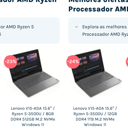
Processador AM
dor AMD Ryzen 5
Explora as melhores 
i
Processador AMD Ryz
-23%
-60%
-43%
-24%
Lenovo V15-ADA 15.6″ /
HP 245 G8 14″ / Ryzen
Lenovo E14 GEN 3 14″ /
Lenovo V15-ADA 15.6″ /
Ryzen 5-3500U / 8GB
5-3500U / 16GB DDR4
Ryzen 5-5500U / 16GB
Ryzen 5-3500U / 12GB
DDR4 512GB M.2 NVMe
512GB M.2 SATA
DDR4 1TB M.2 SATA
DDR4 1TB M.2 NVMe
Windows 11
Windows 10
Windows 11
Windows 11