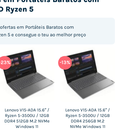
D Ryzen 5
ofertas em Portáteis Baratos com
en 5 e consegue o teu ao melhor preço
-23%
-13%
-30
Lenovo V15-ADA 15.6″ /
Lenovo V15-ADA 15.6″ /
Le
Ryzen 5-3500U / 12GB
Ryzen 5-3500U / 12GB
R
DDR4 512GB M.2 NVMe
DDR4 256GB M.2
Windows 11
NVMe Windows 11