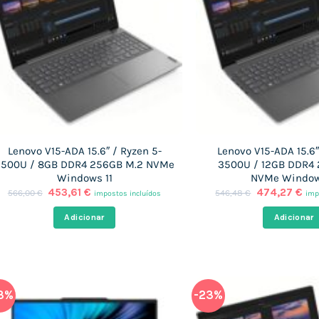
Lenovo V15-ADA 15.6″ / Ryzen 5-
Lenovo V15-ADA 15.6″
3500U / 8GB DDR4 256GB M.2 NVMe
3500U / 12GB DDR4
Windows 11
NVMe Window
O
O
O
O
453,61
€
474,27
€
566,00
€
546,48
€
impostos incluídos
imp
preço
preço
preço
pr
original
atual
original
atu
Adicionar
Adicionar
era:
é:
era:
é:
566,00 €.
453,61 €.
546,48 €.
474
3%
-23%