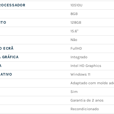
ROCESSADOR
10510U
8GB
NTO
128GB
15.6"
Não
O ECRÃ
FullHD
A GRÁFICA
Integrado
A
Intel HD Graphics
RATIVO
Windows 11
Adaptado com molde ad
Sim
Garantia de 2 anos
Recondicionado