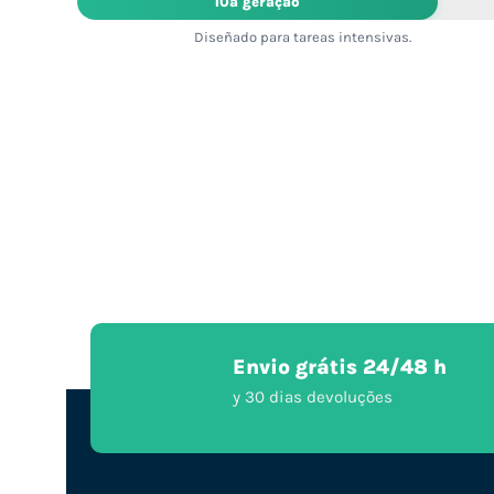
10ª geração
Diseñado para tareas intensivas.
Envio grátis 24/48 h
y 30 dias devoluções