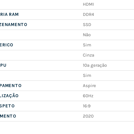
HDMI
RIA RAM
DDR4
AZENAMENTO
SSD
Não
ERICO
Sim
Cinza
CPU
10ª geração
Sim
IPAMENTO
Aspire
LIZAÇÃO
60Hz
ASPETO
16:9
AMENTO
2020