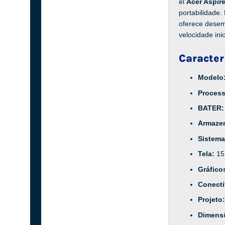
el
Acer Aspir
portabilidade
oferece desemp
velocidade ini
Caracter
Modelo
Proces
BATER
Armaze
Sistema
Tela:
15
Gráfico
Conect
Projeto
Dimens