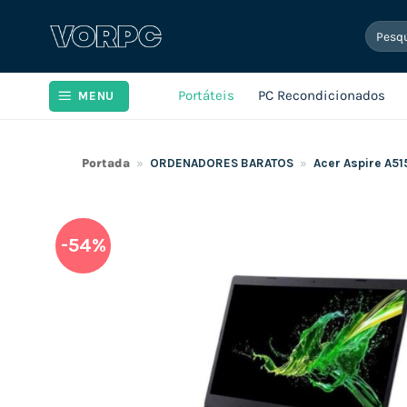
Skip
Pesqui
to
por:
content
Portáteis
PC Recondicionados
MENU
Portada
»
ORDENADORES BARATOS
»
Acer Aspire A51
-54%