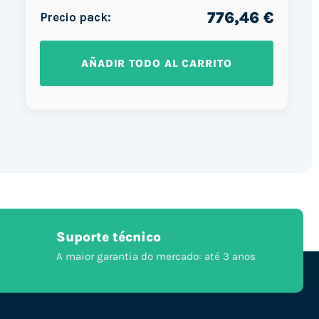
776,46 €
Precio pack:
AÑADIR TODO AL CARRITO
Suporte técnico
A maior garantia do mercado: até 3 anos