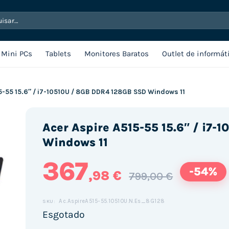
sar
Mini PCs
Tablets
Monitores Baratos
Outlet de informát
5-55 15.6″ / i7-10510U / 8GB DDR4 128GB SSD Windows 11
Acer Aspire A515-55 15.6″ / i7
Windows 11
367
-54%
,98 €
799,00 €
Ac.AspireA515-55.10510U.N.Es_8G128
SKU:
Esgotado