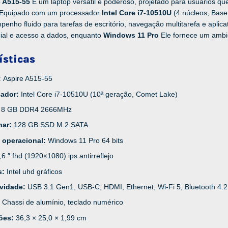
e A515-55
É um laptop versátil e poderoso, projetado para usuários q
. Equipado com um processador
Intel Core i7-10510U
(4 núcleos, Bas
enho fluido para tarefas de escritório, navegação multitarefa e aplic
cial e acesso a dados, enquanto
Windows 11 Pro
Ele fornece um ambi
ísticas
:
Aspire A515-55
sador:
Intel Core i7-10510U (10ª geração, Comet Lake)
:
8 GB DDR4 2666MHz
nar:
128 GB SSD M.2 SATA
 operacional:
Windows 11 Pro 64 bits
,6 ″ fhd (1920×1080) ips antirreflejo
s:
Intel uhd gráficos
ividade:
USB 3.1 Gen1, USB-C, HDMI, Ethernet, Wi-Fi 5, Bluetooth 4.2
:
Chassi de alumínio, teclado numérico
ões:
36,3 × 25,0 × 1,99 cm