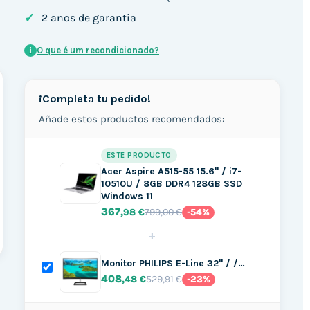
✓
2 anos de garantia
O que é um recondicionado?
i
¡Completa tu pedido!
Añade estos productos recomendados:
ESTE PRODUCTO
Acer Aspire A515-55 15.6" / i7-
10510U / 8GB DDR4 128GB SSD
Windows 11
367
799,00 €
,98 €
-54%
+
Monitor PHILIPS E-Line 32" / /…
408
529,91 €
,48 €
-23%