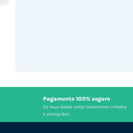
Pagamento 100% seguro
Os teus dados estão totalmente cifrados
e protegidos.