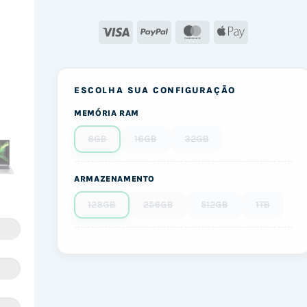
Visa
PayPal
MasterCard
Apple
Pay
ESCOLHA SUA CONFIGURAÇÃO
MEMÓRIA RAM
8GB
16GB
32GB
ARMAZENAMENTO
128GB
256GB
512GB
1TB