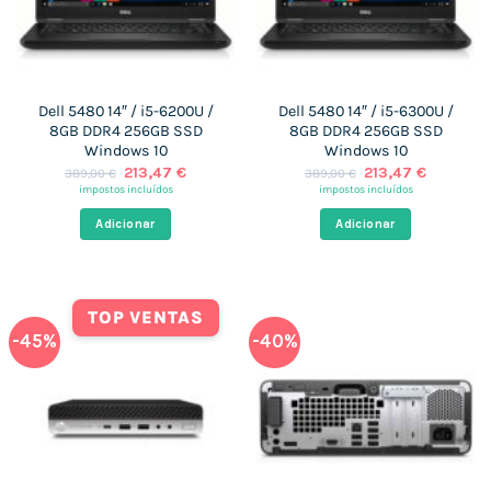
Dell 5480 14″ / i5-6200U /
Dell 5480 14″ / i5-6300U /
8GB DDR4 256GB SSD
8GB DDR4 256GB SSD
Windows 10
Windows 10
O
O
O
O
213,47
€
213,47
€
389,00
€
389,00
€
preço
preço
preço
preço
impostos incluídos
impostos incluídos
original
atual
original
atual
era:
é:
era:
é:
Adicionar
Adicionar
389,00 €.
213,47 €.
389,00 €.
213,47 €
TOP VENTAS
-45%
-40%