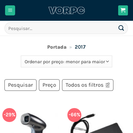
Skip
to
content
Pesquisar
por:
Portada
»
2017
Pesquisar
Preço
Todos os filtros
-29%
-66%