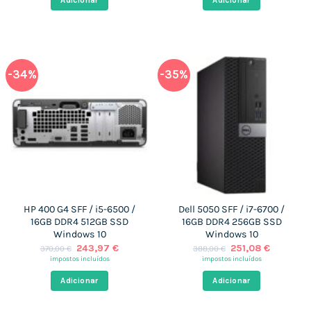
Adicionar
Adicionar
799,00 €.
232,79 €.
340,00 €.
239,95 €
-34%
-35%
HP 400 G4 SFF / i5-6500 /
Dell 5050 SFF / i7-6700 /
16GB DDR4 512GB SSD
16GB DDR4 256GB SSD
Windows 10
Windows 10
O
O
O
O
243,97
€
251,08
€
370,00
€
388,00
€
preço
preço
preço
preço
impostos incluídos
impostos incluídos
original
atual
original
atual
era:
é:
era:
é:
Adicionar
Adicionar
370,00 €.
243,97 €.
388,00 €.
251,08 €