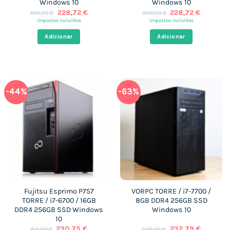
Windows 10
Windows 10
O
O
O
O
228,72
€
228,72
€
499,00
€
398,00
€
preço
preço
preço
preço
impostos incluídos
impostos incluídos
original
atual
original
atual
era:
é:
era:
é:
Adicionar
Adicionar
499,00 €.
228,72 €.
398,00 €.
228,72 €
-44%
-63%
Fujitsu Esprimo P757
VORPC TORRE / i7-7700 /
TORRE / i7-6700 / 16GB
8GB DDR4 256GB SSD
DDR4 256GB SSD Windows
Windows 10
10
O
O
O
O
230,75
€
232,79
€
412,00
€
628,00
€