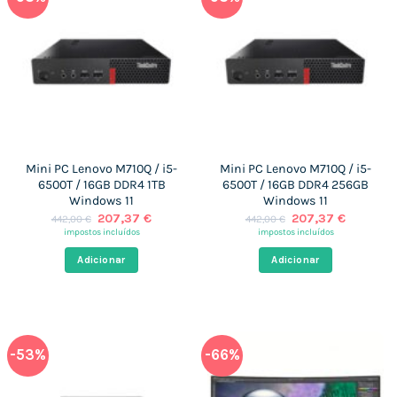
Mini PC Lenovo M710Q / i5-
Mini PC Lenovo M710Q / i5-
6500T / 16GB DDR4 1TB
6500T / 16GB DDR4 256GB
Windows 11
Windows 11
O
O
O
O
207,37
€
207,37
€
442,00
€
442,00
€
preço
preço
preço
preço
impostos incluídos
impostos incluídos
original
atual
original
atual
era:
é:
era:
é:
Adicionar
Adicionar
442,00 €.
207,37 €.
442,00 €.
207,37 €
-53%
-66%