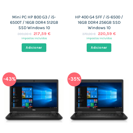
Mini PC HP 800 G3 / i5-
HP 400 G4 SFF / i5-6500 /
6500T / 16GB DDR4 512GB
16GB DDR4 256GB SSD
SSD Windows 10
Windows 10
O
O
O
O
217,59
€
220,59
€
399,00
€
370,00
€
preço
preço
preço
preço
impostos incluídos
impostos incluídos
original
atual
original
atual
era:
é:
era:
é:
Adicionar
Adicionar
399,00 €.
217,59 €.
370,00 €.
220,59 €
-43%
-35%