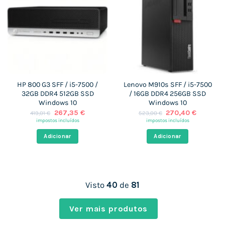
HP 800 G3 SFF / i5-7500 /
Lenovo M910s SFF / i5-7500
32GB DDR4 512GB SSD
/ 16GB DDR4 256GB SSD
Windows 10
Windows 10
O
O
O
O
267,35
€
270,40
€
419,01
€
523,00
€
preço
preço
preço
preço
impostos incluídos
impostos incluídos
original
atual
original
atual
era:
é:
era:
é:
Adicionar
Adicionar
419,01 €.
267,35 €.
523,00 €.
270,40 
Visto
40
de
81
Ver mais produtos