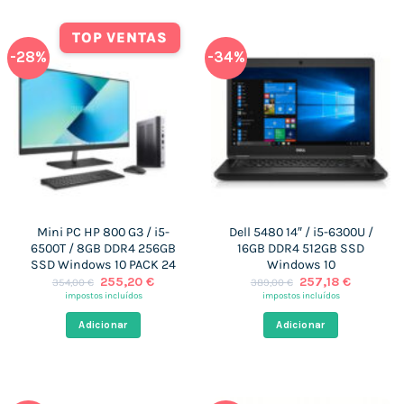
TOP VENTAS
-28%
-34%
Mini PC HP 800 G3 / i5-
Dell 5480 14″ / i5-6300U /
6500T / 8GB DDR4 256GB
16GB DDR4 512GB SSD
SSD Windows 10 PACK 24
Windows 10
O
O
O
O
255,20
€
257,18
€
354,00
€
389,00
€
preço
preço
preço
preço
impostos incluídos
impostos incluídos
original
atual
original
atual
era:
é:
era:
é:
Adicionar
Adicionar
354,00 €.
255,20 €.
389,00 €.
257,18 €