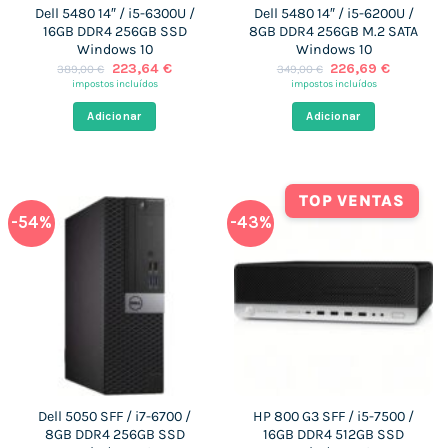
Dell 5480 14″ / i5-6300U /
Dell 5480 14″ / i5-6200U /
16GB DDR4 256GB SSD
8GB DDR4 256GB M.2 SATA
Windows 10
Windows 10
O
O
O
O
223,64
€
226,69
€
389,00
€
349,00
€
preço
preço
preço
preço
impostos incluídos
impostos incluídos
original
atual
original
atual
era:
é:
era:
é:
Adicionar
Adicionar
389,00 €.
223,64 €.
349,00 €.
226,69 €
TOP VENTAS
-54%
-43%
Dell 5050 SFF / i7-6700 /
HP 800 G3 SFF / i5-7500 /
8GB DDR4 256GB SSD
16GB DDR4 512GB SSD