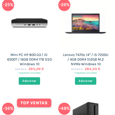
-25%
-26%
Mini PC HP 800 G3 / i5-
Lenovo T470s 14″ / i5-7200U
6500T / 16GB DDR4 1TB SSD
/ 4GB DDR4 512GB M.2
Windows 10
NVMe Windows 10
O
O
O
O
260,28
€
264,30
€
349,00
€
359,00
€
preço
preço
preço
preço
impostos incluídos
impostos incluídos
original
atual
original
atual
era:
é:
era:
é:
Adicionar
Adicionar
349,00 €.
260,28 €.
359,00 €.
264,30 
TOP VENTAS
-36%
-48%