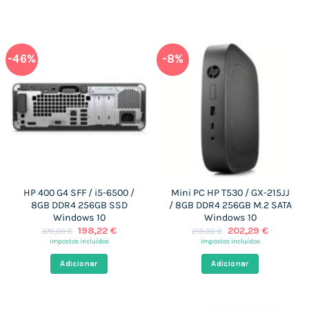
-46%
-8%
HP 400 G4 SFF / i5-6500 /
Mini PC HP T530 / GX-215JJ
8GB DDR4 256GB SSD
/ 8GB DDR4 256GB M.2 SATA
Windows 10
Windows 10
O
O
O
O
198,22
€
202,29
€
370,00
€
219,00
€
preço
preço
preço
preço
impostos incluídos
impostos incluídos
original
atual
original
atual
era:
é:
era:
é:
Adicionar
Adicionar
370,00 €.
198,22 €.
219,00 €.
202,29 €