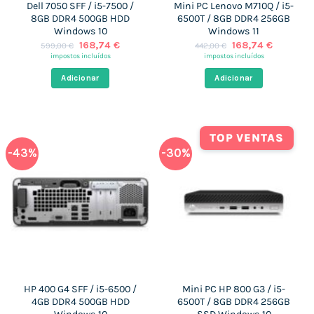
Dell 7050 SFF / i5-7500 /
Mini PC Lenovo M710Q / i5-
8GB DDR4 500GB HDD
6500T / 8GB DDR4 256GB
Windows 10
Windows 11
O
O
O
O
168,74
€
168,74
€
599,00
€
442,00
€
preço
preço
preço
preço
impostos incluídos
impostos incluídos
original
atual
original
atual
era:
é:
era:
é:
Adicionar
Adicionar
599,00 €.
168,74 €.
442,00 €.
168,74 €
TOP VENTAS
-43%
-30%
HP 400 G4 SFF / i5-6500 /
Mini PC HP 800 G3 / i5-
4GB DDR4 500GB HDD
6500T / 8GB DDR4 256GB