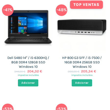
TOP VENTAS
-41%
-48%
Dell 5480 14″ / i5-6300HQ /
HP 800 G3 SFF / i5-7500 /
8GB DDR4 128GB SSD
16GB DDR4 256GB SSD
Windows 10
Windows 10
O
O
O
O
204,32
€
205,34
€
344,00
€
398,00
€
preço
preço
preço
preço
impostos incluídos
impostos incluídos
original
atual
original
atual
era:
é:
era:
é:
Adicionar
Adicionar
344,00 €.
204,32 €.
398,00 €.
205,34 
-53%
-53%