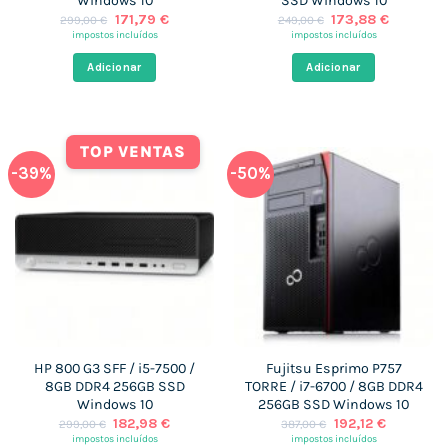
Windows 10
SSD Windows 10
O
O
O
O
171,79
€
173,88
€
299,00
€
249,00
€
preço
preço
preço
preço
impostos incluídos
impostos incluídos
original
atual
original
atual
era:
é:
era:
é:
Adicionar
Adicionar
299,00 €.
171,79 €.
249,00 €.
173,88 €
TOP VENTAS
-39%
-50%
HP 800 G3 SFF / i5-7500 /
Fujitsu Esprimo P757
8GB DDR4 256GB SSD
TORRE / i7-6700 / 8GB DDR4
Windows 10
256GB SSD Windows 10
O
O
O
O
182,98
€
192,12
€
299,00
€
387,00
€
preço
preço
preço
preço
impostos incluídos
impostos incluídos