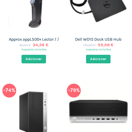
Approx appLS00+ Lector / /
Dell WD15 Dock USB Hub
O
O
O
O
34,56
€
59,98
€
49,00
€
179,00
€
preço
preço
preço
preço
impostos incluídos
impostos incluídos
original
atual
original
atual
era:
é:
era:
é:
Adicionar
Adicionar
49,00 €.
34,56 €.
179,00 €.
59,98 €.
-74%
-79%