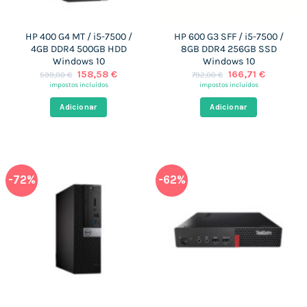
HP 400 G4 MT / i5-7500 /
HP 600 G3 SFF / i5-7500 /
4GB DDR4 500GB HDD
8GB DDR4 256GB SSD
Windows 10
Windows 10
O
O
O
O
158,58
€
166,71
€
599,00
€
792,00
€
preço
preço
preço
preço
impostos incluídos
impostos incluídos
original
atual
original
atual
era:
é:
era:
é:
Adicionar
Adicionar
599,00 €.
158,58 €.
792,00 €.
166,71 €.
-72%
-62%