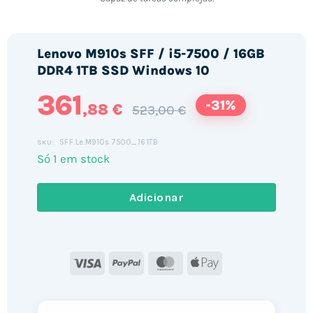
Lenovo M910s SFF / i5-7500 / 16GB
DDR4 1TB SSD Windows 10
361
-31%
,88 €
523,00 €
SFF.Le.M910s.7500_161TB
SKU:
Só 1 em stock
Adicionar
Visa
PayPal
MasterCard
Apple
Pay