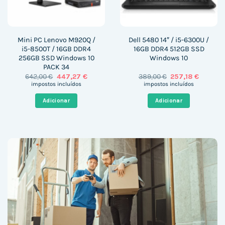
Mini PC Lenovo M920Q /
Dell 5480 14″ / i5-6300U /
i5-8500T / 16GB DDR4
16GB DDR4 512GB SSD
256GB SSD Windows 10
Windows 10
PACK 34
O
O
O
O
642,00
€
447,27
€
389,00
€
257,18
€
preço
preço
preço
preço
impostos incluídos
impostos incluídos
original
atual
original
atual
era:
é:
era:
é:
Adicionar
Adicionar
642,00 €.
447,27 €.
389,00 €.
257,18 €