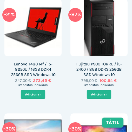
-21%
-87%
Lenovo T480 14″ / i5-
Fujitsu P900 TORRE / i5-
8250U / 16GB DDR4
2400 / 8GB DDR3 256GB
256GB SSD Windows 10
SSD Windows 10
O
O
O
O
347,00
€
273,45
€
799,00
€
100,64
€
preço
preço
preço
preço
impostos incluídos
impostos incluídos
original
atual
original
atual
era:
é:
era:
é:
Adicionar
Adicionar
347,00 €.
273,45 €.
799,00 €.
100,64 €
TÁTIL
-30%
-30%