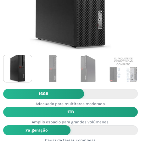
16GB
Adecuado para multitarea moderada.
1TB
Amplio espacio para grandes volúmenes.
7ª geração
Capaz de tareas complejas.