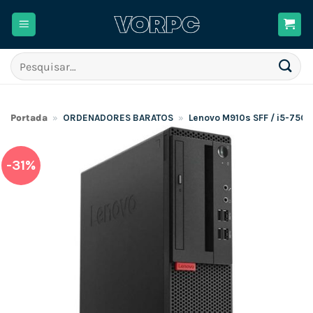
Skip
to
content
Pesquisar
por:
Portada
»
ORDENADORES BARATOS
»
Lenovo M910s SFF / i5-750
-31%