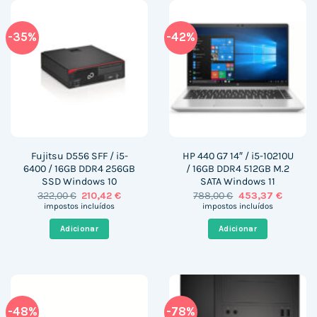
-35%
-42%
Fujitsu D556 SFF / i5-
HP 440 G7 14″ / i5-10210U
6400 / 16GB DDR4 256GB
/ 16GB DDR4 512GB M.2
SSD Windows 10
SATA Windows 11
O
O
O
O
322,00
€
210,42
€
788,00
€
453,37
€
preço
preço
preço
preço
impostos incluídos
impostos incluídos
original
atual
original
atual
era:
é:
era:
é:
Adicionar
Adicionar
322,00 €.
210,42 €.
788,00 €.
453,37 
-48%
-78%