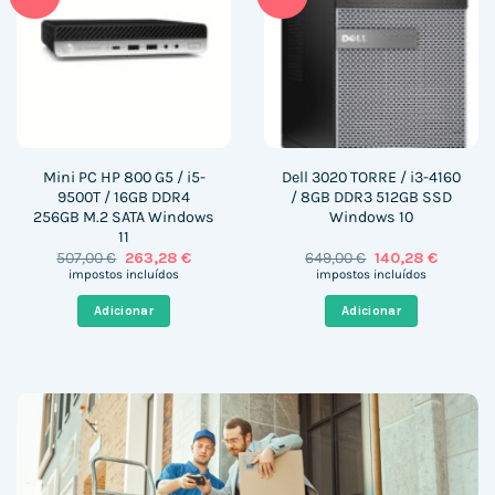
Mini PC HP 800 G5 / i5-
Dell 3020 TORRE / i3-4160
9500T / 16GB DDR4
/ 8GB DDR3 512GB SSD
256GB M.2 SATA Windows
Windows 10
11
O
O
O
O
507,00
€
263,28
€
649,00
€
140,28
€
preço
preço
preço
preço
impostos incluídos
impostos incluídos
original
atual
original
atual
era:
é:
era:
é:
Adicionar
Adicionar
507,00 €.
263,28 €.
649,00 €.
140,28 €