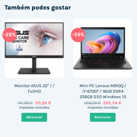
Também podes gostar
-28%
-59%
Monitor ASUS 22″ / /
Mini PC Lenovo M910Q /
FullHD
i7-6700T / 16GB DDR4
256GB SSD Windows 10
O
O
O
O
141,38
€
101,26
€
559,00
€
229,74
€
preço
preço
preço
preço
impostos incluídos
impostos incluídos
original
atual
original
atual
era:
é:
era:
é:
Adicionar
Adicionar
141,38 €.
101,26 €.
559,00 €.
229,74 €