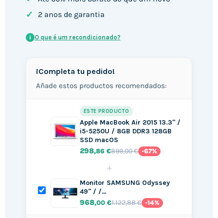
✓
2 anos de garantia
O que é um recondicionado?
i
¡Completa tu pedido!
Añade estos productos recomendados:
ESTE PRODUCTO
Apple MacBook Air 2015 13.3" /
i5-5250U / 8GB DDR3 128GB
SSD macOS
298
899,00 €
,86 €
-67%
+
Monitor SAMSUNG Odyssey
49" / /…
968
1.122,88 €
,00 €
-14%