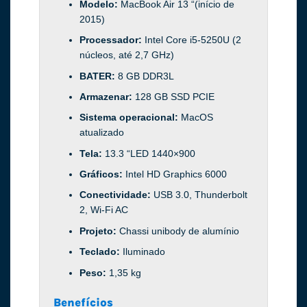
Modelo:
MacBook Air 13 “(início de
2015)
Processador:
Intel Core i5-5250U (2
núcleos, até 2,7 GHz)
BATER:
8 GB DDR3L
Armazenar:
128 GB SSD PCIE
Sistema operacional:
MacOS
atualizado
Tela:
13.3 “LED 1440×900
Gráficos:
Intel HD Graphics 6000
Conectividade:
USB 3.0, Thunderbolt
2, Wi-Fi AC
Projeto:
Chassi unibody de alumínio
Teclado:
Iluminado
Peso:
1,35 kg
Benefícios