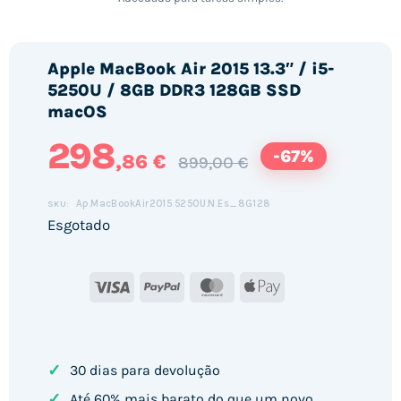
Apple MacBook Air 2015 13.3″ / i5-
5250U / 8GB DDR3 128GB SSD
macOS
298
-67%
,86 €
899,00 €
Ap.MacBookAir2015.5250U.N.Es_8G128
SKU:
Esgotado
Visa
PayPal
MasterCard
Apple
Pay
✓
30 dias para devolução
✓
Até 60% mais barato do que um novo