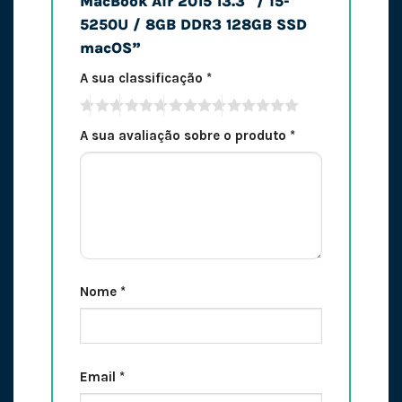
MacBook Air 2015 13.3″ / i5-
5250U / 8GB DDR3 128GB SSD
macOS”
A sua classificação
*
A sua avaliação sobre o produto
*
Nome
*
Email
*