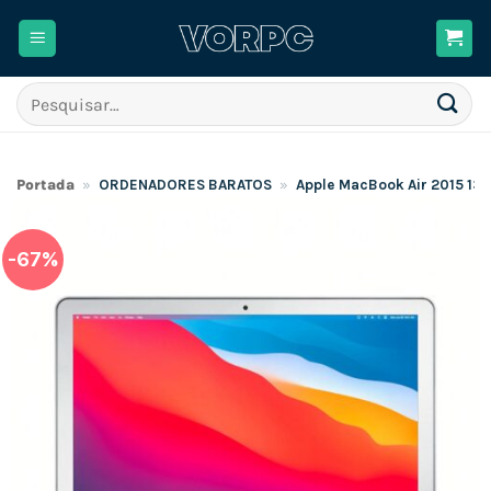
Skip
to
content
Pesquisar
por:
Portada
»
ORDENADORES BARATOS
»
Apple MacBook Air 2015 13
-67%