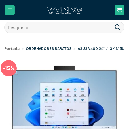
Skip
to
content
Pesquisar
por:
Portada
»
ORDENADORES BARATOS
»
ASUS V400 24″ / i3-1315U 
-15%