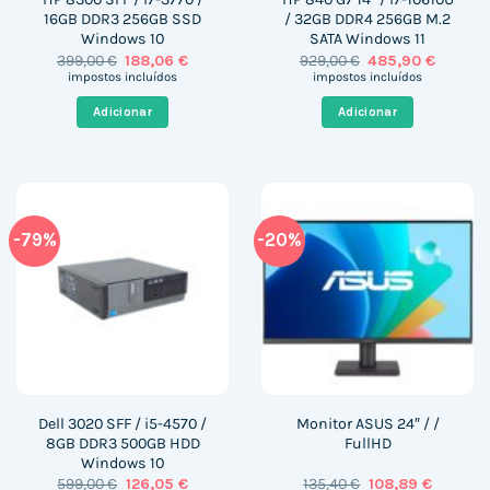
16GB DDR3 256GB SSD
/ 32GB DDR4 256GB M.2
Windows 10
SATA Windows 11
O
O
O
O
399,00
€
188,06
€
929,00
€
485,90
€
preço
preço
preço
preço
impostos incluídos
impostos incluídos
original
atual
original
atual
era:
é:
era:
é:
Adicionar
Adicionar
399,00 €.
188,06 €.
929,00 €.
485,90 
-79%
-20%
Dell 3020 SFF / i5-4570 /
Monitor ASUS 24″ / /
8GB DDR3 500GB HDD
FullHD
Windows 10
O
O
O
O
599,00
€
126,05
€
135,40
€
108,89
€