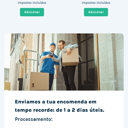
preço
preço
preço
preço
impostos incluídos
impostos incluídos
original
atual
original
atual
era:
é:
era:
é:
Adicionar
Adicionar
599,00 €.
126,05 €.
135,40 €.
108,89 €
Enviamos a tua encomenda em
tempo recorde: de 1 a 2 dias úteis.
Processamento: