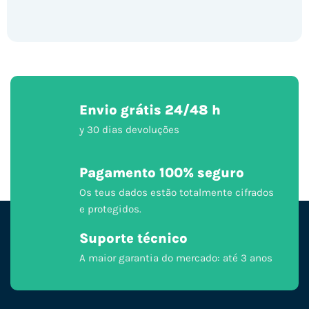
Envio grátis 24/48 h
y 30 dias devoluções
Pagamento 100% seguro
Os teus dados estão totalmente cifrados
e protegidos.
Suporte técnico
A maior garantia do mercado: até 3 anos