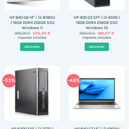
HP 840 G6 14″ / i5-8365U
HP 400 G3 SFF / i5-6500 /
/ 16GB DDR4 256GB SSD
16GB DDR4 256GB SSD
Windows 11
Windows 10
O
O
O
O
399,00
€
279,55
€
999,00
€
189,07
€
preço
preço
preço
preço
impostos incluídos
impostos incluídos
original
atual
original
atual
era:
é:
era:
é:
Adicionar
Adicionar
399,00 €.
279,55 €.
999,00 €.
189,07 €
-53%
-48%
HP 8300 SFF / i7-3770 /
HP 840 G7 14″ / i7-10610U