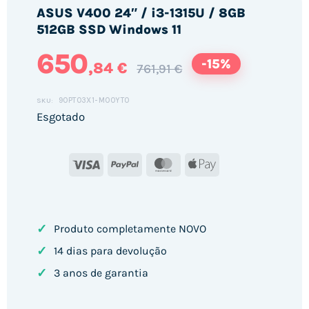
ASUS V400 24″ / i3-1315U / 8GB
512GB SSD Windows 11
650
-15%
,84 €
761,91 €
90PT03X1-M00YT0
SKU:
Esgotado
Visa
PayPal
MasterCard
Apple
Pay
✓
Produto completamente NOVO
✓
14 dias para devolução
✓
3 anos de garantia