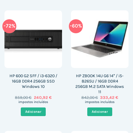
-72%
-60%
HP 600 G2 SFF / i3-6320 /
HP ZBOOK 14U G6 14″ / i5-
16GB DDR4 256GB SSD
8265U / 16GB DDR4
Windows 10
256GB M.2 SATA Windows
11
O
O
O
O
859,00
€
240,92
€
842,00
€
333,42
€
preço
preço
preço
preço
impostos incluídos
impostos incluídos
original
atual
original
atual
era:
é:
era:
é:
Adicionar
Adicionar
859,00 €.
240,92 €.
842,00 €.
333,42 