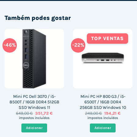
Também podes gostar
TOP VENTAS
-46%
-22%
Mini PC Dell 3070 / i5-
Mini PC HP 800 G3 / i5-
8500T / 16GB DDR4 512GB
6500T / 16GB DDR4
SSD Windows 11
256GB SSD Windows 10
O
O
O
O
649,00
€
351,72
€
249,00
€
194,21
€
preço
preço
preço
preço
impostos incluídos
impostos incluídos
original
atual
original
atual
era:
é:
era:
é:
Adicionar
Adicionar
649,00 €.
351,72 €.
249,00 €.
194,21 €.