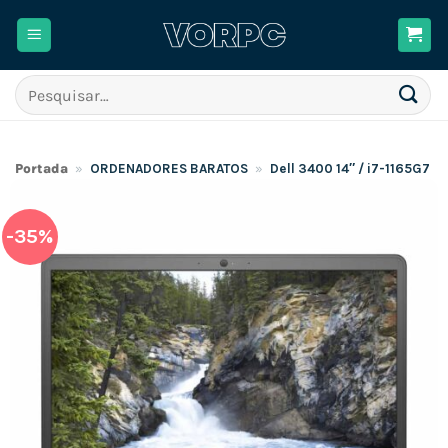
Skip
to
content
Pesquisar
por:
Portada
»
ORDENADORES BARATOS
»
Dell 3400 14″ / i7-1165G7
-35%