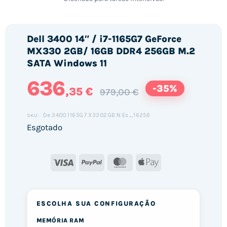
Dell 3400 14″ / i7-1165G7 GeForce
MX330 2GB/ 16GB DDR4 256GB M.2
SATA Windows 11
636
-35%
,35 €
979,00 €
De.3400.1165G7.X3302GB.N.Es_16256
SKU:
Esgotado
Visa
PayPal
MasterCard
Apple
Pay
ESCOLHA SUA CONFIGURAÇÃO
MEMÓRIA RAM