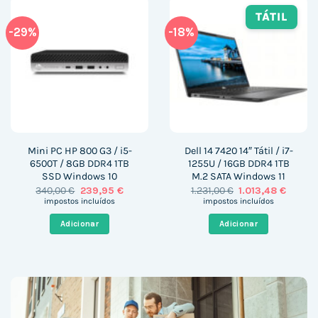
TÁTIL
-29%
-18%
Mini PC HP 800 G3 / i5-
Dell 14 7420 14″ Tátil / i7-
6500T / 8GB DDR4 1TB
1255U / 16GB DDR4 1TB
SSD Windows 10
M.2 SATA Windows 11
O
O
O
O
340,00
€
239,95
€
1.231,00
€
1.013,48
€
preço
preço
preço
preço
impostos incluídos
impostos incluídos
original
atual
original
atual
era:
é:
era:
é:
Adicionar
Adicionar
340,00 €.
239,95 €.
1.231,00 €.
1.013,4