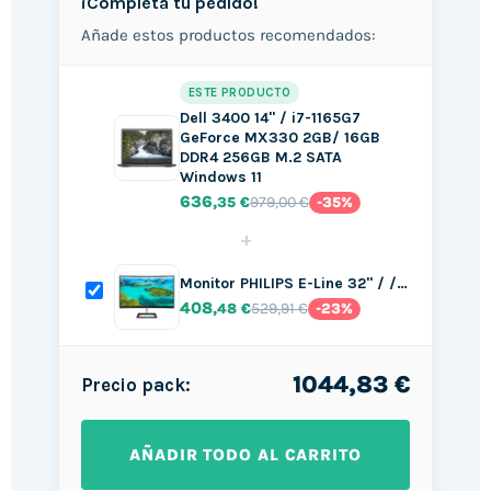
¡Completa tu pedido!
Añade estos productos recomendados:
ESTE PRODUCTO
Dell 3400 14" / i7-1165G7
GeForce MX330 2GB/ 16GB
DDR4 256GB M.2 SATA
Windows 11
636
979,00 €
,35 €
-35%
+
Monitor PHILIPS E-Line 32" / /…
408
529,91 €
,48 €
-23%
1044,83 €
Precio pack:
AÑADIR TODO AL CARRITO