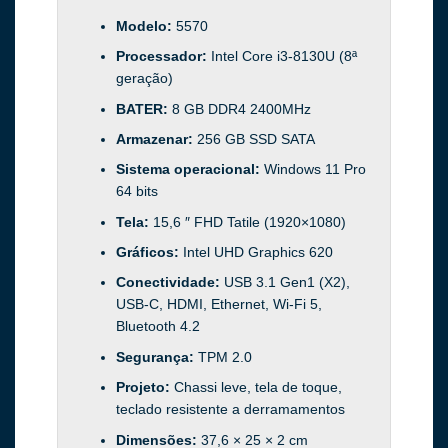
Modelo:
5570
Processador:
Intel Core i3-8130U (8ª
geração)
BATER:
8 GB DDR4 2400MHz
Armazenar:
256 GB SSD SATA
Sistema operacional:
Windows 11 Pro
64 bits
Tela:
15,6 ″ FHD Tatile (1920×1080)
Gráficos:
Intel UHD Graphics 620
Conectividade:
USB 3.1 Gen1 (X2),
USB-C, HDMI, Ethernet, Wi-Fi 5,
Bluetooth 4.2
Segurança:
TPM 2.0
Projeto:
Chassi leve, tela de toque,
teclado resistente a derramamentos
Dimensões:
37,6 × 25 × 2 cm