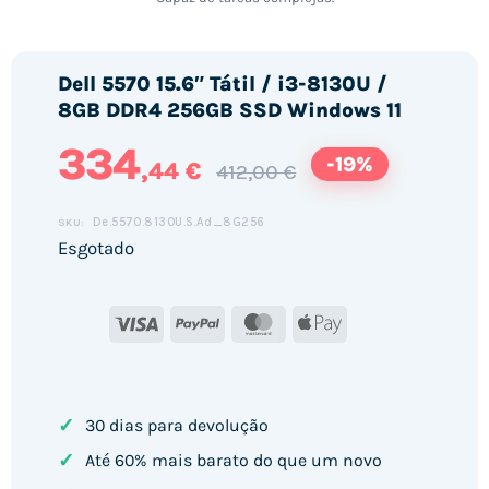
Dell 5570 15.6″ Tátil / i3-8130U /
8GB DDR4 256GB SSD Windows 11
334
-19%
,44 €
412,00 €
De.5570.8130U.S.Ad_8G256
SKU:
Esgotado
Visa
PayPal
MasterCard
Apple
Pay
✓
30 dias para devolução
✓
Até 60% mais barato do que um novo