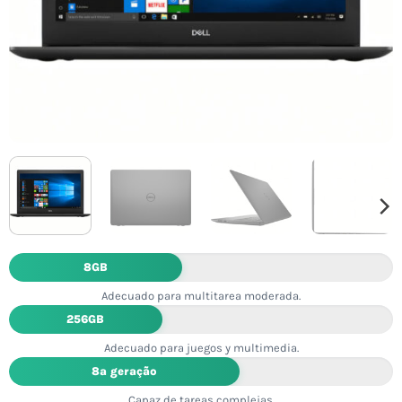
8GB
Adecuado para multitarea moderada.
256GB
Adecuado para juegos y multimedia.
8ª geração
Capaz de tareas complejas.