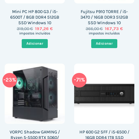
Mini PC HP 800 G3 / i5-
Fujitsu P910 TORRE / i5-
6500T / 8GB DDR4 512GB
3470 / 16GB DDR3 512GB
SSD Windows 10
SSD Windows 10
O
O
O
O
319,00
€
197,26
€
366,00
€
167,73
€
preço
preço
preço
preço
impostos incluídos
impostos incluídos
original
atual
original
atual
era:
é:
era:
é:
Adicionar
Adicionar
319,00 €.
197,26 €.
366,00 €.
167,73 €
-23%
-71%
VORPC Shadow GAMING /
HP 600 G2 SFF / i5-6500 /
Ryzen 5-5500 RTX 5060/
16GB DDR4 1TB SSD