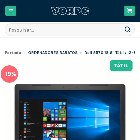
Skip
to
content
Pesquisar
por:
Portada
»
ORDENADORES BARATOS
»
Dell 5570 15.6″ Tátil / i3
TÁTIL
-19%