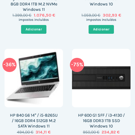
8GB DDR4 1TB M.2 NVMe
Windows 10
Windows 11
O
O
O
O
1.399,00
€
1.076,50
€
1.059,00
€
302,93
€
preço
preço
preço
preço
impostos incluídos
impostos incluídos
original
atual
original
atual
era:
é:
era:
é:
Adicionar
Adicionar
1.399,00 €.
1.076,50 €.
1.059,00 €.
302,93 
-36%
-75%
HP 840 G6 14″ / i5-8265U
HP 600 G1 SFF / i3-4130 /
/ 16GB DDR4 512GB M.2
16GB DDR3 1TB SSD
SATA Windows 11
Windows 10
O
O
O
O
494,00
€
314,11
€
950,00
€
234,82
€