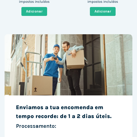
preço
preço
preço
preço
impostos incluídos
impostos incluídos
original
atual
original
atual
era:
é:
era:
é:
Adicionar
Adicionar
494,00 €.
314,11 €.
950,00 €.
234,82 
Enviamos a tua encomenda em
tempo recorde: de 1 a 2 dias úteis.
Processamento: