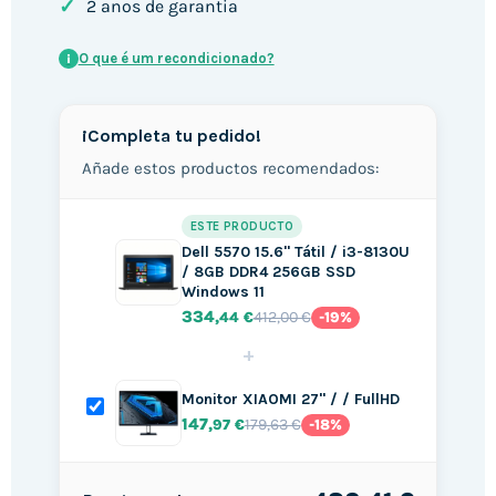
✓
2 anos de garantia
O que é um recondicionado?
i
¡Completa tu pedido!
Añade estos productos recomendados:
ESTE PRODUCTO
Dell 5570 15.6" Tátil / i3-8130U
/ 8GB DDR4 256GB SSD
Windows 11
334
412,00 €
,44 €
-19%
+
Monitor XIAOMI 27" / / FullHD
147
179,63 €
,97 €
-18%