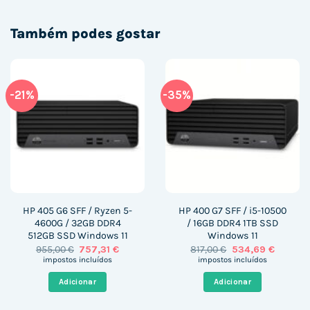
Também podes gostar
-21%
-35%
HP 405 G6 SFF / Ryzen 5-
HP 400 G7 SFF / i5-10500
4600G / 32GB DDR4
/ 16GB DDR4 1TB SSD
512GB SSD Windows 11
Windows 11
O
O
O
O
955,00
€
757,31
€
817,00
€
534,69
€
preço
preço
preço
preço
impostos incluídos
impostos incluídos
original
atual
original
atual
era:
é:
era:
é:
Adicionar
Adicionar
955,00 €.
757,31 €.
817,00 €.
534,69 €