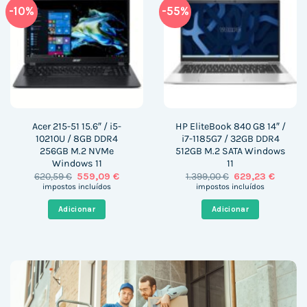
-10%
-55%
Acer 215-51 15.6″ / i5-
HP EliteBook 840 G8 14″ /
10210U / 8GB DDR4
i7-1185G7 / 32GB DDR4
256GB M.2 NVMe
512GB M.2 SATA Windows
Windows 11
11
O
O
O
O
620,59
€
559,09
€
1.399,00
€
629,23
€
preço
preço
preço
preço
impostos incluídos
impostos incluídos
original
atual
original
atual
era:
é:
era:
é:
Adicionar
Adicionar
620,59 €.
559,09 €.
1.399,00 €.
629,23 