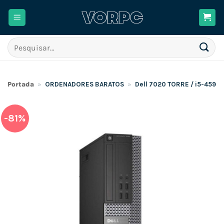
Skip
to
content
Pesquisar
por:
Portada
»
ORDENADORES BARATOS
»
Dell 7020 TORRE / i5-459
-81%