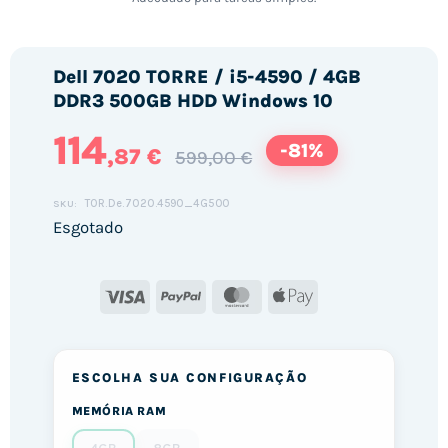
Dell 7020 TORRE / i5-4590 / 4GB
DDR3 500GB HDD Windows 10
114
-81%
,87 €
599,00 €
TOR.De.7020.4590_4G500
SKU:
Esgotado
Visa
PayPal
MasterCard
Apple
Pay
ESCOLHA SUA CONFIGURAÇÃO
MEMÓRIA RAM