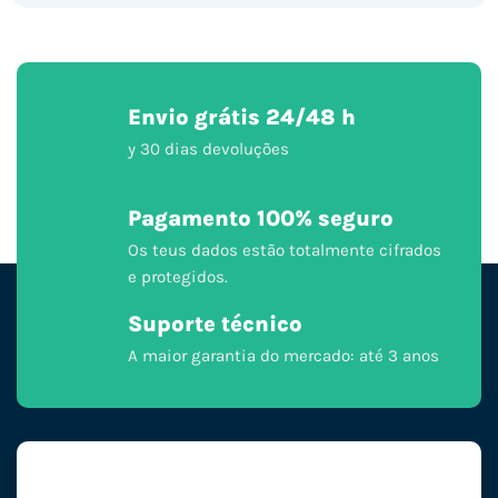
Envio grátis 24/48 h
y 30 dias devoluções
Pagamento 100% seguro
Os teus dados estão totalmente cifrados
e protegidos.
Suporte técnico
A maior garantia do mercado: até 3 anos