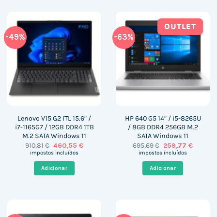
OUTLET
-49%
-63%
Lenovo V15 G2 ITL 15.6″ /
HP 640 G5 14″ / i5-8265U
i7-1165G7 / 12GB DDR4 1TB
/ 8GB DDR4 256GB M.2
M.2 SATA Windows 11
SATA Windows 11
O
O
O
O
910,81
€
460,55
€
695,69
€
259,77
€
preço
preço
preço
preço
impostos incluídos
impostos incluídos
original
atual
original
atual
era:
é:
era:
é:
Adicionar
Adicionar
910,81 €.
460,55 €.
695,69 €.
259,77 €