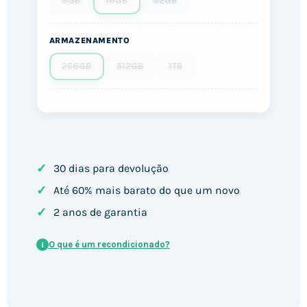
8GB
16GB
32GB
ARMAZENAMENTO
256GB
512GB
1TB
✓
30 dias para devolução
✓
Até 60% mais barato do que um novo
✓
2 anos de garantia
O que é um recondicionado?
i