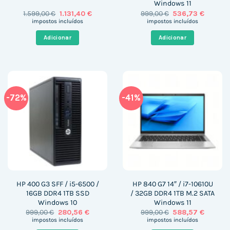
Windows 11
O
O
O
O
1.599,00
€
1.131,40
€
999,00
€
536,73
€
preço
preço
preço
preço
impostos incluídos
impostos incluídos
original
atual
original
atual
era:
é:
era:
é:
Adicionar
Adicionar
1.599,00 €.
1.131,40 €.
999,00 €.
536,73 €
-72%
-41%
HP 400 G3 SFF / i5-6500 /
HP 840 G7 14″ / i7-10610U
16GB DDR4 1TB SSD
/ 32GB DDR4 1TB M.2 SATA
Windows 10
Windows 11
O
O
O
O
999,00
€
280,56
€
999,00
€
588,57
€
preço
preço
preço
preço
impostos incluídos
impostos incluídos
original
atual
original
atual