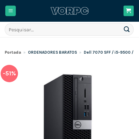
Skip
to
content
Pesquisar
por:
Portada
»
ORDENADORES BARATOS
»
Dell 7070 SFF / i5-9500 /
-51%