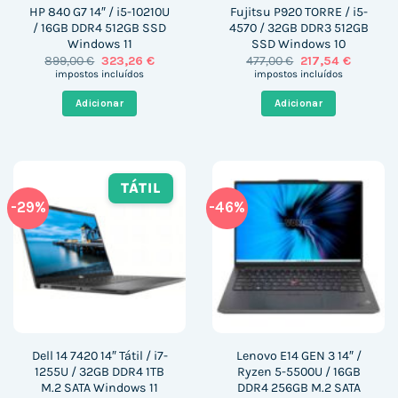
HP 840 G7 14″ / i5-10210U
Fujitsu P920 TORRE / i5-
/ 16GB DDR4 512GB SSD
4570 / 32GB DDR3 512GB
Windows 11
SSD Windows 10
O
O
O
O
899,00
€
323,26
€
477,00
€
217,54
€
preço
preço
preço
preço
impostos incluídos
impostos incluídos
original
atual
original
atual
era:
é:
era:
é:
Adicionar
Adicionar
899,00 €.
323,26 €.
477,00 €.
217,54 €.
TÁTIL
-29%
-46%
Dell 14 7420 14″ Tátil / i7-
Lenovo E14 GEN 3 14″ /
1255U / 32GB DDR4 1TB
Ryzen 5-5500U / 16GB
M.2 SATA Windows 11
DDR4 256GB M.2 SATA