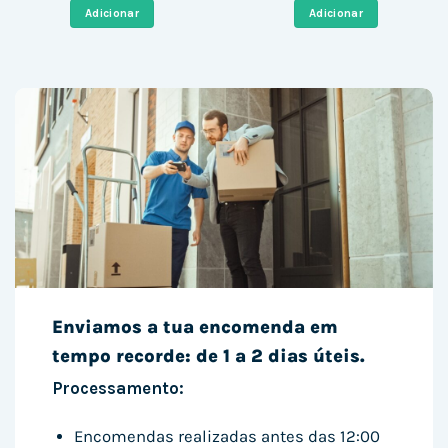
era:
é:
era:
é:
Adicionar
Adicionar
999,00 €.
280,56 €.
999,00 €.
588,57 
Enviamos a tua encomenda em
tempo recorde: de 1 a 2 dias úteis.
Processamento:
Encomendas realizadas antes das 12:00