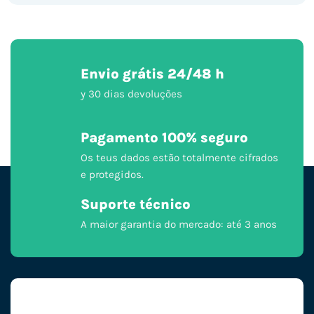
Envio grátis 24/48 h
y 30 dias devoluções
Pagamento 100% seguro
Os teus dados estão totalmente cifrados
e protegidos.
Suporte técnico
A maior garantia do mercado: até 3 anos