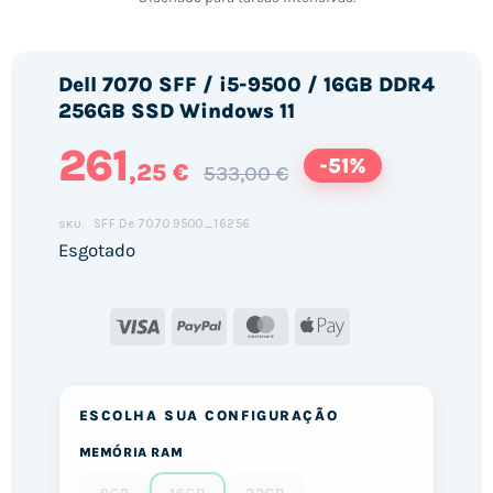
Dell 7070 SFF / i5-9500 / 16GB DDR4
256GB SSD Windows 11
261
-51%
,25 €
533,00 €
SFF.De.7070.9500_16256
SKU:
Esgotado
Visa
PayPal
MasterCard
Apple
Pay
ESCOLHA SUA CONFIGURAÇÃO
MEMÓRIA RAM