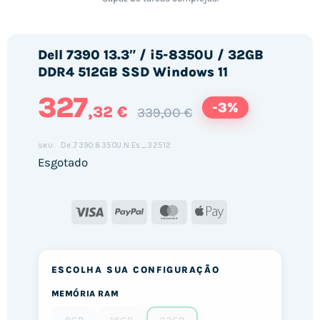
Dell 7390 13.3″ / i5-8350U / 32GB
DDR4 512GB SSD Windows 11
327
-3%
,32 €
339,00 €
De.7390.8350U.N.Es_32512
SKU:
Esgotado
Visa
PayPal
MasterCard
Apple
Pay
ESCOLHA SUA CONFIGURAÇÃO
MEMÓRIA RAM