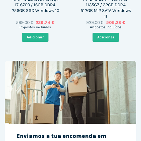
i7-6700 / 16GB DDR4
1135G7 / 32GB DDR4
256GB SSD Windows 10
512GB M.2 SATA Windows
11
O
O
O
O
599,00
€
229,74
€
929,00
€
506,23
€
preço
preço
preço
preço
impostos incluídos
impostos incluídos
original
atual
original
atual
era:
é:
era:
é:
Adicionar
Adicionar
599,00 €.
229,74 €.
929,00 €.
506,23 
Enviamos a tua encomenda em