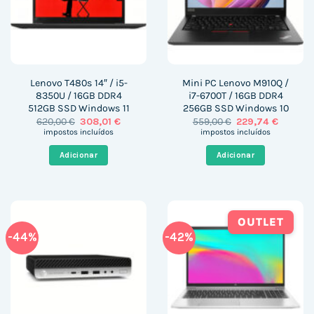
Lenovo T480s 14″ / i5-
Mini PC Lenovo M910Q /
8350U / 16GB DDR4
i7-6700T / 16GB DDR4
512GB SSD Windows 11
256GB SSD Windows 10
O
O
O
O
620,00
€
308,01
€
559,00
€
229,74
€
preço
preço
preço
preço
impostos incluídos
impostos incluídos
original
atual
original
atual
era:
é:
era:
é:
Adicionar
Adicionar
620,00 €.
308,01 €.
559,00 €.
229,74 €
OUTLET
-44%
-42%