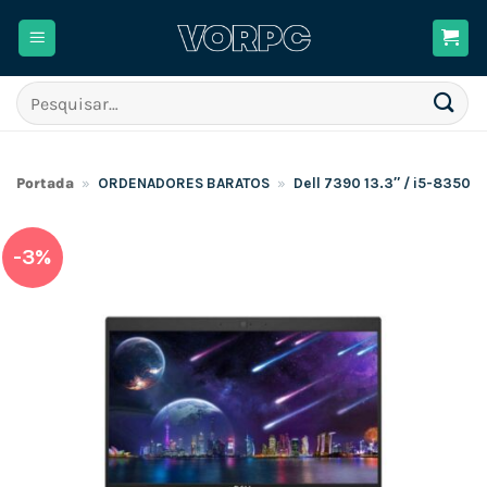
Skip
to
content
Pesquisar
por:
Portada
»
ORDENADORES BARATOS
»
Dell 7390 13.3″ / i5-8350
-3%