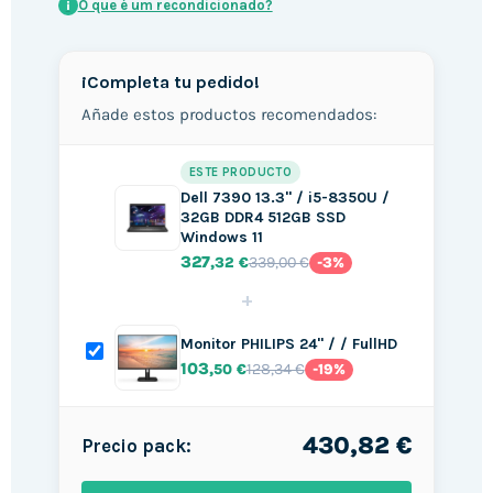
O que é um recondicionado?
i
¡Completa tu pedido!
Añade estos productos recomendados:
ESTE PRODUCTO
Dell 7390 13.3" / i5-8350U /
32GB DDR4 512GB SSD
Windows 11
327
339,00 €
,32 €
-3%
+
Monitor PHILIPS 24" / / FullHD
103
128,34 €
,50 €
-19%
430,82 €
Precio pack: