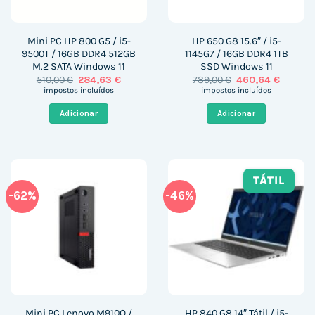
Mini PC HP 800 G5 / i5-
HP 650 G8 15.6″ / i5-
9500T / 16GB DDR4 512GB
1145G7 / 16GB DDR4 1TB
M.2 SATA Windows 11
SSD Windows 11
O
O
O
O
510,00
€
284,63
€
789,00
€
460,64
€
preço
preço
preço
preço
impostos incluídos
impostos incluídos
original
atual
original
atual
era:
é:
era:
é:
Adicionar
Adicionar
510,00 €.
284,63 €.
789,00 €.
460,64 
TÁTIL
-62%
-46%
Mini PC Lenovo M910Q /
HP 840 G8 14″ Tátil / i5-