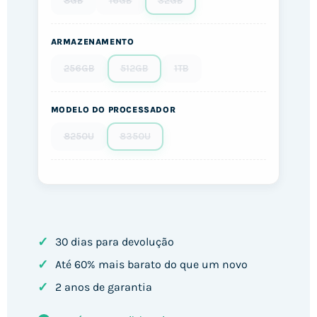
8GB
16GB
32GB
ARMAZENAMENTO
256GB
512GB
1TB
MODELO DO PROCESSADOR
8250U
8350U
✓
30 dias para devolução
✓
Até 60% mais barato do que um novo
✓
2 anos de garantia