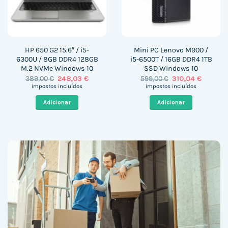
HP 650 G2 15.6″ / i5-
Mini PC Lenovo M900 /
6300U / 8GB DDR4 128GB
i5-6500T / 16GB DDR4 1TB
M.2 NVMe Windows 10
SSD Windows 10
O
O
O
O
389,00
€
248,03
€
599,00
€
310,04
€
preço
preço
preço
preço
impostos incluídos
impostos incluídos
original
atual
original
atual
era:
é:
era:
é:
Adicionar
Adicionar
389,00 €.
248,03 €.
599,00 €.
310,04 €