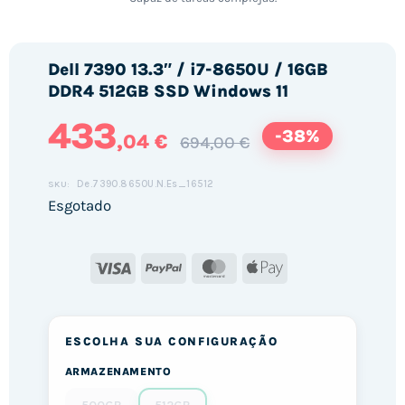
Dell 7390 13.3″ / i7-8650U / 16GB
DDR4 512GB SSD Windows 11
433
-38%
,04 €
694,00 €
De.7390.8650U.N.Es_16512
SKU:
Esgotado
Visa
PayPal
MasterCard
Apple
Pay
ESCOLHA SUA CONFIGURAÇÃO
ARMAZENAMENTO