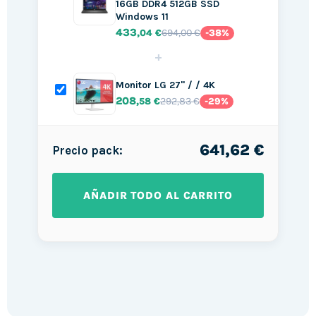
16GB DDR4 512GB SSD
Windows 11
433
694,00 €
,04 €
-38%
+
Monitor LG 27" / / 4K
208
292,83 €
,58 €
-29%
641,62 €
Precio pack:
AÑADIR TODO AL CARRITO