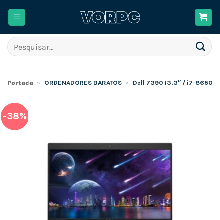
Skip
to
content
Pesquisar
por:
Portada
»
ORDENADORES BARATOS
»
Dell 7390 13.3″ / i7-8650U
-38%