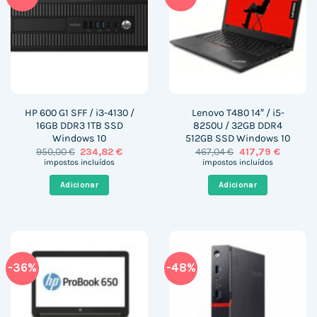
HP 600 G1 SFF / i3-4130 /
Lenovo T480 14″ / i5-
16GB DDR3 1TB SSD
8250U / 32GB DDR4
Windows 10
512GB SSD Windows 10
O
O
O
O
950,00
€
234,82
€
467,04
€
417,79
€
preço
preço
preço
preço
impostos incluídos
impostos incluídos
original
atual
original
atual
era:
é:
era:
é:
Adicionar
Adicionar
950,00 €.
234,82 €.
467,04 €.
417,79 €.
-36%
-48%