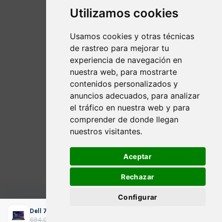
Utilizamos cookies
Usamos cookies y otras técnicas
de rastreo para mejorar tu
experiencia de navegación en
nuestra web, para mostrarte
contenidos personalizados y
anuncios adecuados, para analizar
el tráfico en nuestra web y para
comprender de donde llegan
nuestros visitantes.
Aceptar
Rechazar
Configurar
Dell 7390 13.3" / i7-8650U / 16GB DDR4 512GB SSD Windows 11
ADICIONAR
O
O
433,04
€
694,00
€
impostos incluídos