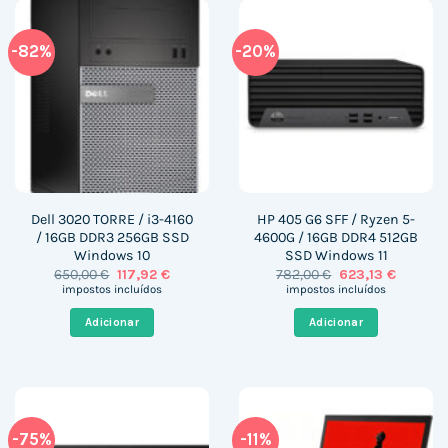
-82%
-20%
Dell 3020 TORRE / i3-4160
HP 405 G6 SFF / Ryzen 5-
/ 16GB DDR3 256GB SSD
4600G / 16GB DDR4 512GB
Windows 10
SSD Windows 11
O
O
O
O
650,00
€
117,92
€
782,00
€
623,13
€
preço
preço
preço
preço
impostos incluídos
impostos incluídos
original
atual
original
atual
era:
é:
era:
é:
Adicionar
Adicionar
650,00 €.
117,92 €.
782,00 €.
623,13 €
-75%
-11%