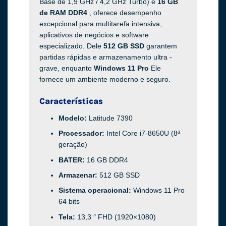
Base de 1,9 GHz / 4,2 GHz Turbo) e
16 GB
de RAM DDR4
, oferece desempenho
excepcional para multitarefa intensiva,
aplicativos de negócios e software
especializado. Dele
512 GB SSD
garantem
partidas rápidas e armazenamento ultra -
grave, enquanto
Windows 11 Pro
Ele
fornece um ambiente moderno e seguro.
Características
Modelo:
Latitude 7390
Processador:
Intel Core i7-8650U (8ª
geração)
BATER:
16 GB DDR4
Armazenar:
512 GB SSD
Sistema operacional:
Windows 11 Pro
64 bits
Tela:
13,3 ″ FHD (1920×1080)