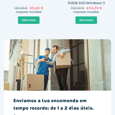
512GB SSD Windows 11
O
O
O
O
167,00
€
30,45
€
737,00
€
474,72
€
preço
preço
preço
preço
impostos incluídos
impostos incluídos
original
atual
original
atual
era:
é:
era:
é:
Adicionar
Adicionar
167,00 €.
30,45 €.
737,00 €.
474,72 €
Enviamos a tua encomenda em
tempo recorde: de 1 a 2 dias úteis.