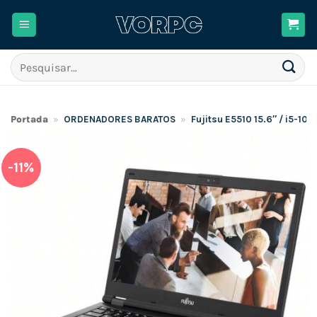
Skip
to
content
Pesquisar
por:
Portada
»
ORDENADORES BARATOS
»
Fujitsu E5510 15.6″ / i5-1
-11%