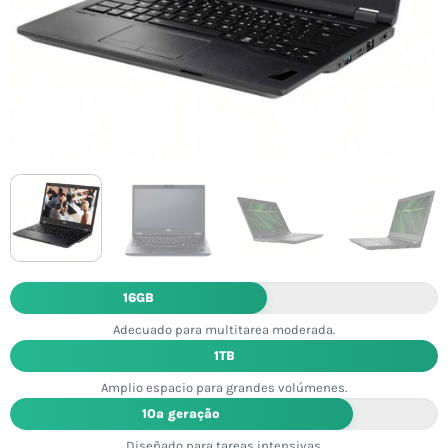
16GB
Adecuado para multitarea moderada.
1TB
Amplio espacio para grandes volúmenes.
10ª geração
Diseñado para tareas intensivas.