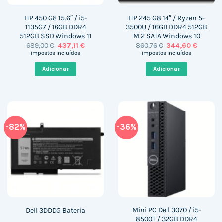
HP 450 G8 15.6″ / i5-
HP 245 G8 14″ / Ryzen 5-
1135G7 / 16GB DDR4
3500U / 16GB DDR4 512GB
512GB SSD Windows 11
M.2 SATA Windows 10
O
O
O
O
689,00
€
437,11
€
860,76
€
344,60
€
preço
preço
preço
preço
impostos incluídos
impostos incluídos
original
atual
original
atual
era:
é:
era:
é:
Adicionar
Adicionar
689,00 €.
437,11 €.
860,76 €.
344,60 
-82%
-36%
Mini PC Dell 3070 / i5-
Dell 3DDDG Batería
8500T / 32GB DDR4