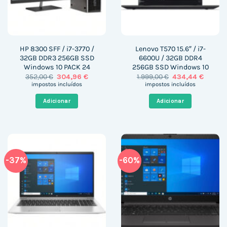
HP 8300 SFF / i7-3770 /
Lenovo T570 15.6″ / i7-
32GB DDR3 256GB SSD
6600U / 32GB DDR4
Windows 10 PACK 24
256GB SSD Windows 10
O
O
O
O
352,00
€
304,96
€
1.999,00
€
434,44
€
preço
preço
preço
preço
impostos incluídos
impostos incluídos
original
atual
original
atual
era:
é:
era:
é:
Adicionar
Adicionar
352,00 €.
304,96 €.
1.999,00 €.
434,44 
-37%
-60%