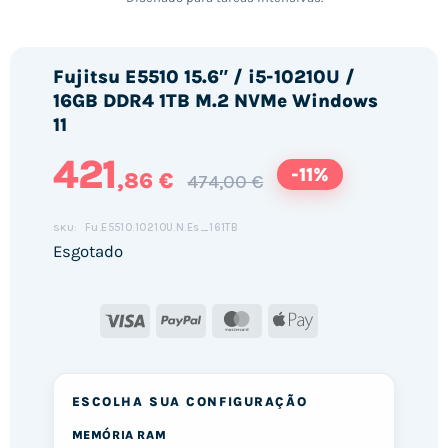
Fujitsu E5510 15.6″ / i5-10210U /
16GB DDR4 1TB M.2 NVMe Windows
11
421
-11%
,86 €
474,00 €
Fu.E5510.10210U.N.Es_161TB
SKU:
Esgotado
Visa
PayPal
MasterCard
Apple
Pay
ESCOLHA SUA CONFIGURAÇÃO
MEMÓRIA RAM