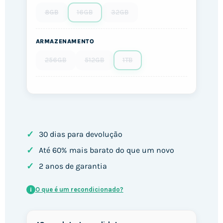
8GB
16GB
32GB
ARMAZENAMENTO
256GB
512GB
1TB
✓
30 dias para devolução
✓
Até 60% mais barato do que um novo
✓
2 anos de garantia
O que é um recondicionado?
i