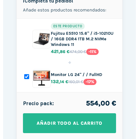
¡Completa tu pedido!
Añade estos productos recomendados:
ESTE PRODUCTO
Fujitsu E5510 15.6" / i5-10210U
/ 16GB DDR4 1TB M.2 NVMe
Windows 11
421
474,00 €
,86 €
-11%
+
Monitor LG 24" / / FullHD
132
160,01 €
,14 €
-17%
554,00 €
Precio pack:
AÑADIR TODO AL CARRITO