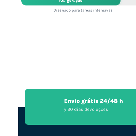
10ª geração
Diseñado para tareas intensivas.
Envio grátis 24/48 h
y 30 dias devoluções