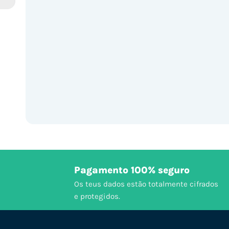
Pagamento 100% seguro
Os teus dados estão totalmente cifrados
e protegidos.