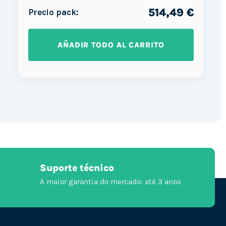
514,49 €
Precio pack:
AÑADIR TODO AL CARRITO
Suporte técnico
A maior garantia do mercado: até 3 anos