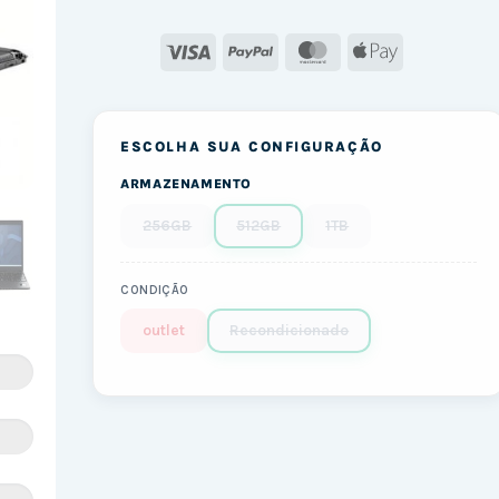
Visa
PayPal
MasterCard
Apple
Pay
ESCOLHA SUA CONFIGURAÇÃO
ARMAZENAMENTO
256GB
512GB
1TB
CONDIÇÃO
outlet
Recondicionado