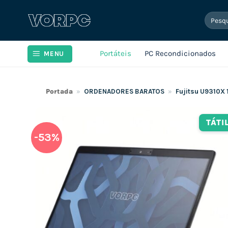
Skip
Pesqui
to
por:
content
Portáteis
PC Recondicionados
MENU
Portada
»
ORDENADORES BARATOS
»
Fujitsu U9310X 
TÁTI
-53%