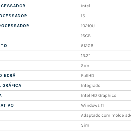
OCESSADOR
Intel
ROCESSADOR
i5
ROCESSADOR
10210U
16GB
NTO
512GB
13.3"
Sim
O ECRÃ
FullHD
A GRÁFICA
Integrado
A
Intel HD Graphics
RATIVO
Windows 11
Adaptado com molde ad
Sim