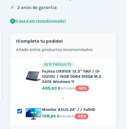
✓
2 anos de garantia
O que é um recondicionado?
i
¡Completa tu pedido!
Añade estos productos recomendados:
ESTE PRODUCTO
Fujitsu U9310X 13.3" Tátil / i5-
10210U / 16GB DDR4 512GB M.2
SATA Windows 11
405
871,00 €
,60 €
-53%
+
Monitor ASUS 24" / / FullHD
108
135,40 €
,89 €
-20%