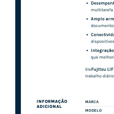
Desempenho
multitarefa 
Amplo arm
documentos 
Conectivid
dispositivo
Integração
que melhora
Ele
Fujitsu L
trabalho diári
INFORMAÇÃO
MARCA
ADICIONAL
MODELO