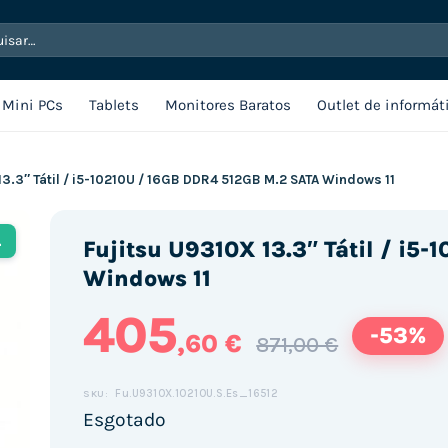
sar
Mini PCs
Tablets
Monitores Baratos
Outlet de informát
13.3″ Tátil / i5-10210U / 16GB DDR4 512GB M.2 SATA Windows 11
L
Fujitsu U9310X 13.3″ Tátil / i5
Windows 11
405
-53%
,60 €
871,00 €
Fu.U9310X.10210U.S.Es_16512
SKU:
Esgotado