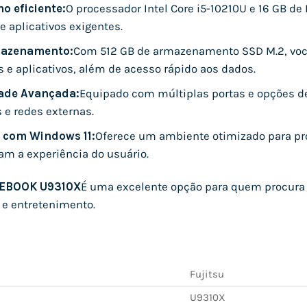
 eficiente:
O processador Intel Core i5-10210U e 16 GB 
e aplicativos exigentes.
azenamento:
Com 512 GB de armazenamento SSD M.2, você 
e aplicativos, além de acesso rápido aos dados.
ade Avançada:
Equipado com múltiplas portas e opções de 
s e redes externas.
 com Windows 11:
Oferece um ambiente otimizado para pro
m a experiência do usuário.
IFEBOOK U9310X
É uma excelente opção para quem procura um 
o e entretenimento.
Fujitsu
U9310X