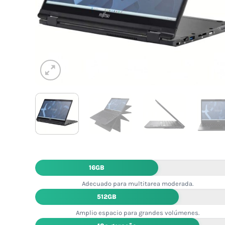
16GB
Adecuado para multitarea moderada.
512GB
Amplio espacio para grandes volúmenes.