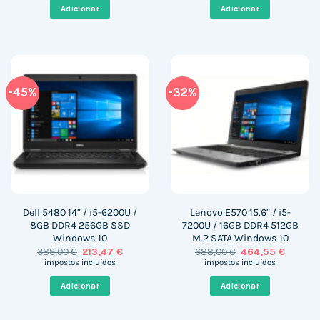
era:
é:
era:
é:
Adicionar
Adicionar
205,60 €.
154,35 €.
999,00 €.
453,37 €
-45%
-32%
Dell 5480 14″ / i5-6200U /
Lenovo E570 15.6″ / i5-
8GB DDR4 256GB SSD
7200U / 16GB DDR4 512GB
Windows 10
M.2 SATA Windows 10
O
O
O
O
389,00
€
213,47
€
688,00
€
464,55
€
preço
preço
preço
preço
impostos incluídos
impostos incluídos
original
atual
original
atual
era:
é:
era:
é:
Adicionar
Adicionar
389,00 €.
213,47 €.
688,00 €.
464,55 