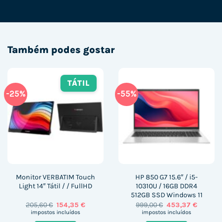
Também podes gostar
TÁTIL
-25%
-55%
Monitor VERBATIM Touch
HP 850 G7 15.6″ / i5-
Light 14″ Tátil / / FullHD
10310U / 16GB DDR4
512GB SSD Windows 11
O
O
O
O
205,60
€
154,35
€
999,00
€
453,37
€
preço
preço
preço
preço
impostos incluídos
impostos incluídos
original
atual
original
atual