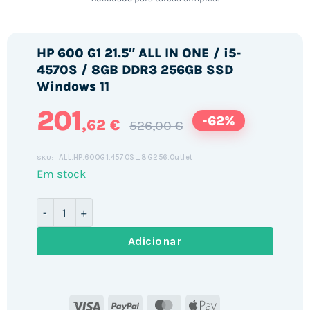
HP 600 G1 21.5″ ALL IN ONE / i5-
4570S / 8GB DDR3 256GB SSD
Windows 11
201
-62%
,62 €
526,00 €
ALL.HP.600G1.4570S_8G256.Outlet
SKU:
Em stock
Quantidade de HP 600 G1 21.5" ALL IN ONE / i5-4570S
Adicionar
Visa
PayPal
MasterCard
Apple