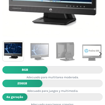
8GB
Adecuado para multitarea moderada.
256GB
Adecuado para juegos y multimedia.
4ª geração
Adecuado para tareas simples.