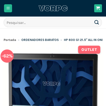
Skip
to
content
Pesquisar
por:
Portada
»
ORDENADORES BARATOS
»
HP 600 G1 21.5″ ALL IN ONE
OUTLET
-62%