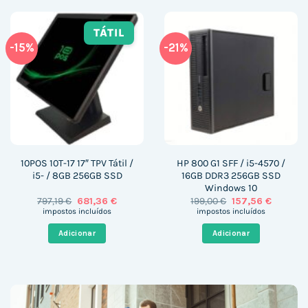
TÁTIL
-15%
-21%
10POS 10T-17 17″ TPV Tátil /
HP 800 G1 SFF / i5-4570 /
i5- / 8GB 256GB SSD
16GB DDR3 256GB SSD
Windows 10
O
O
O
O
797,19
€
681,36
€
199,00
€
157,56
€
preço
preço
preço
preço
impostos incluídos
impostos incluídos
original
atual
original
atual
era:
é:
era:
é:
Adicionar
Adicionar
797,19 €.
681,36 €.
199,00 €.
157,56 €.