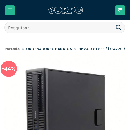
Skip
to
content
Pesquisar
por:
Portada
»
ORDENADORES BARATOS
»
HP 800 G1 SFF / i7-4770 /
-44%