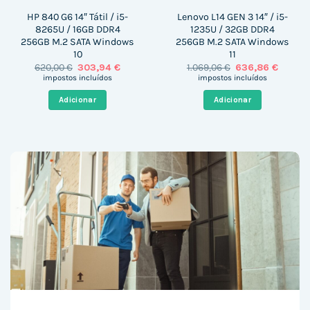
HP 840 G6 14″ Tátil / i5-
Lenovo L14 GEN 3 14″ / i5-
8265U / 16GB DDR4
1235U / 32GB DDR4
256GB M.2 SATA Windows
256GB M.2 SATA Windows
10
11
O
O
O
O
620,00
€
303,94
€
1.069,06
€
636,86
€
preço
preço
preço
preço
impostos incluídos
impostos incluídos
original
atual
original
atual
era:
é:
era:
é:
Adicionar
Adicionar
620,00 €.
303,94 €.
1.069,06 €.
636,86 