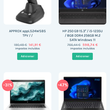
APPROX appLS24WSBS
HP 250 G9 15.3″ / i5-1235U
TPV / /
/ 8GB DDR4 256GB M.2
SATA Windows 11
O
O
O
O
190,48
€
141,91
€
766,44
€
598,74
€
preço
preço
preço
preço
impostos incluídos
impostos incluídos
original
atual
original
atual
era:
é:
era:
é:
Adicionar
Adicionar
190,48 €.
141,91 €.
766,44 €.
598,74 
-31%
-47%