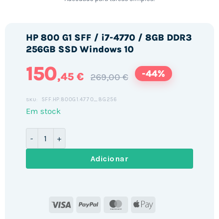
HP 800 G1 SFF / i7-4770 / 8GB DDR3
256GB SSD Windows 10
150
-44%
,45 €
269,00 €
SFF.HP.800G1.4770_8G256
SKU:
Em stock
Quantidade de HP 800 G1 SFF / i7-4770 / 8GB DDR3 2
Adicionar
Visa
PayPal
MasterCard
Apple
Pay