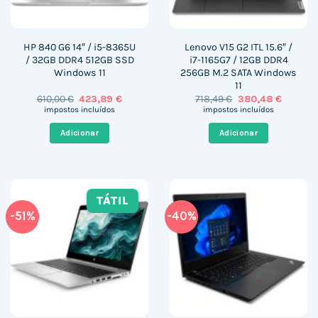
HP 840 G6 14″ / i5-8365U
Lenovo V15 G2 ITL 15.6″ /
/ 32GB DDR4 512GB SSD
i7-1165G7 / 12GB DDR4
Windows 11
256GB M.2 SATA Windows
11
O
O
O
O
610,00
€
423,89
€
718,49
€
380,48
€
preço
preço
preço
preço
impostos incluídos
impostos incluídos
original
atual
original
atual
era:
é:
era:
é:
Adicionar
Adicionar
610,00 €.
423,89 €.
718,49 €.
380,48 
TÁTIL
-51%
-40%